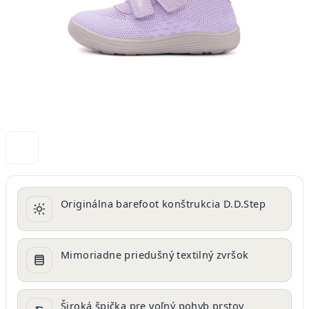
Originálna barefoot konštrukcia D.D.Step
Mimoriadne priedušný textilný zvršok
Široká špička pre voľný pohyb prstov