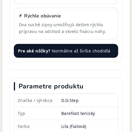
⚡
Rýchle obúvanie
Dva suché zipsy umožňujú deťom rýchlu
prípravu na odchod a skvelú fixáciu nohy.
Pre aké nôžky?
Normálne až širšie chodidlá
Parametre produktu
Značka / výrobca
D.D.Step
Typ
Barefoot tenisky
Farba
Lila (fialová)