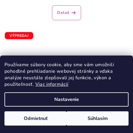
hodnotenie
produktu
Detail
je
5,0
z
5
VÝPREDAJ
hviezdičiek.
Používame súbory cookie, aby sme vám umožnili
pohodlné prehliadanie webovej stránky a vďaka
analýze neustále zlepšovali jej funkcie, výkon a
použiteľnosť.
Viac informácií
Nastavenie
Odmietnuť
Súhlasím
KÓD:
3666/30