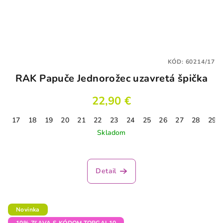
KÓD:
60214/17
RAK Papuče Jednorožec uzavretá špička
22,90 €
17
18
19
20
21
22
23
24
25
26
27
28
29
Skladom
Detail
Novinka
10% ZĽAVA S KÓDOM TOPGAL10