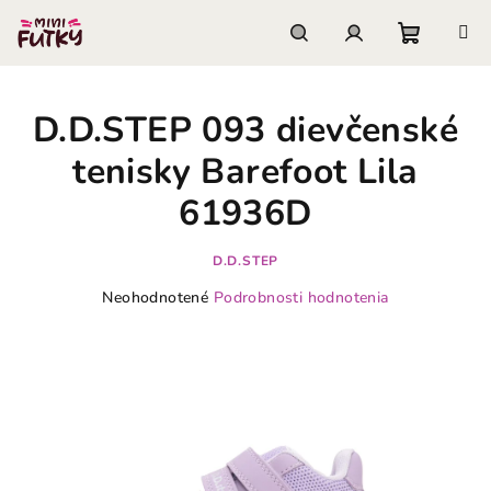
Prejsť
na
obsah
Nákupn
Hľadať
Prihlásenie
D.D.STEP 093 dievčenské
košík
tenisky Barefoot Lila
61936D
D.D.STEP
Priemerné
Neohodnotené
Podrobnosti hodnotenia
hodnotenie
produktu
je
0,0
z
5
hviezdičiek.