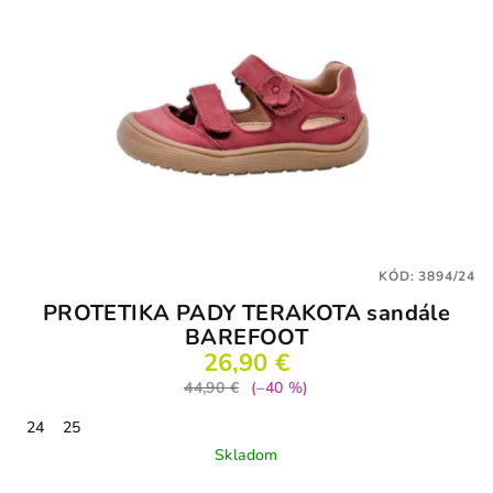
KÓD:
3894/24
PROTETIKA PADY TERAKOTA sandále
BAREFOOT
26,90 €
44,90 €
(–40 %)
24
25
Skladom
Priemerné