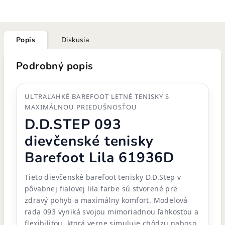
Popis
Diskusia
Podrobný popis
ULTRAĽAHKÉ BAREFOOT LETNÉ TENISKY S
MAXIMÁLNOU PRIEDUŠNOSŤOU
D.D.STEP 093
dievčenské tenisky
Barefoot Lila 61936D
Tieto dievčenské barefoot tenisky D.D.Step v
pôvabnej fialovej lila farbe sú stvorené pre
zdravý pohyb a maximálny komfort. Modelová
rada 093 vyniká svojou mimoriadnou ľahkosťou a
flexibilitou, ktorá verne simuluje chôdzu naboso.