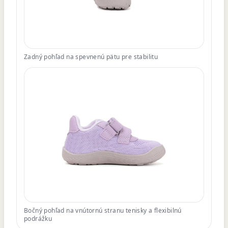
Zadný pohľad na spevnenú pätu pre stabilitu
Bočný pohľad na vnútornú stranu tenisky a flexibilnú
podrážku