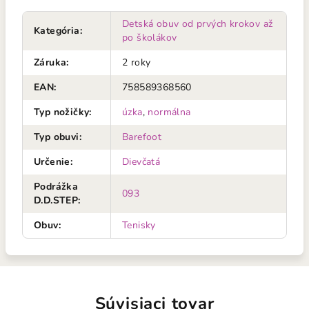
Detská obuv od prvých krokov až
Kategória
:
po školákov
Záruka
:
2 roky
EAN
:
758589368560
Typ nožičky
:
úzka
,
normálna
Typ obuvi
:
Barefoot
Určenie
:
Dievčatá
Podrážka
093
D.D.STEP
:
Obuv
:
Tenisky
Súvisiaci tovar