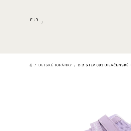
Prejsť
na
obsah
EUR
/
DETSKÉ TOPÁNKY
/
D.D.STEP 093 DIEVČENSKÉ 
DOMOV