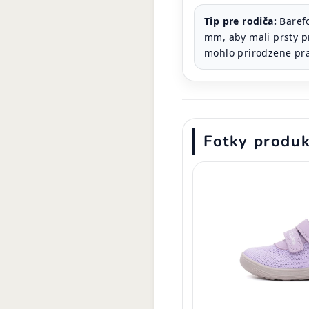
Tip pre rodiča:
Barefo
mm, aby mali prsty p
mohlo prirodzene pra
Fotky produ