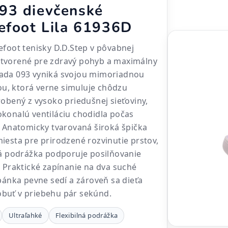
93 dievčenské
refoot Lila 61936D
efoot tenisky D.D.Step v pôvabnej
ú stvorené pre zdravý pohyb a maximálny
ada 093 vyniká svojou mimoriadnou
tou, ktorá verne simuluje chôdzu
robený z vysoko priedušnej sieťoviny,
konalú ventiláciu chodidla počas
. Anatomicky tvarovaná široká špička
iesta pre prirodzené rozvinutie prstov,
ná podrážka podporuje posilňovanie
. Praktické zapínanie na dva suché
opánka pevne sedí a zároveň sa dieťa
buť v priebehu pár sekúnd.
Ultraľahké
Flexibilná podrážka