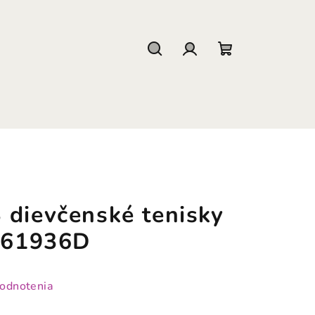
Hľadať
Prihlásenie
Nákupný
košík
 dievčenské tenisky
a 61936D
hodnotenia