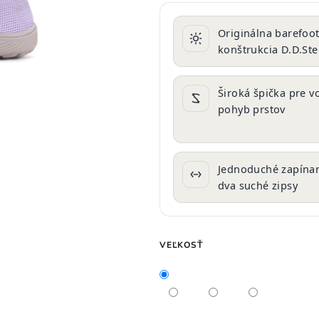
produktu
je
Originálna barefoo
0,0
konštrukcia D.D.St
z
5
hviezdičiek.
Široká špička pre v
pohyb prstov
Jednoduché zapínan
dva suché zipsy
VEĽKOSŤ