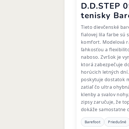
D.D.STEP 0
tenisky Ba
Tieto dievčenské bar
fialovej lila farbe s
komfort. Modelová r
ľahkosťou a flexibili
naboso. Zvršok je vy
ktorá zabezpečuje do
horúcich letných dní
poskytuje dostatok m
zatiaľ čo ultra ohyb
klenby a svalov nohy
zipsy zaručuje, že t
dokáže samostatne o
Barefoot
Priedušné