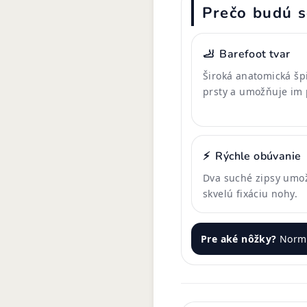
Prečo budú s
🦶
Barefoot tvar
Široká anatomická š
prsty a umožňuje im 
⚡
Rýchle obúvanie
Dva suché zipsy umo
skvelú fixáciu nohy.
Pre aké nôžky?
Normá