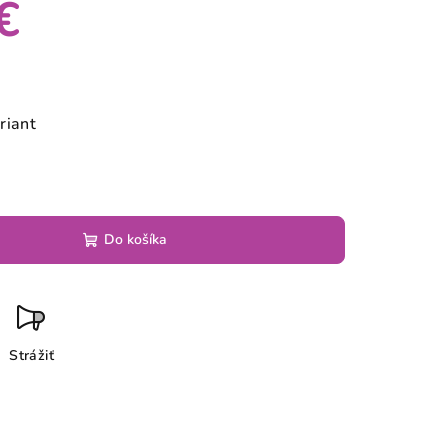
€
riant
Do košíka
Strážiť