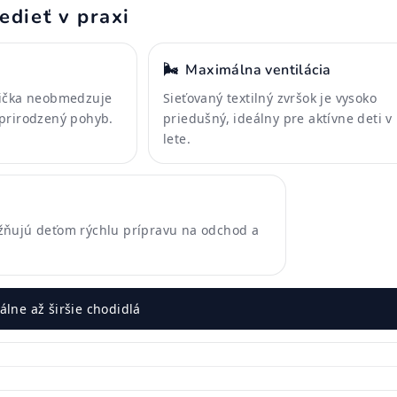
edieť v praxi
🌬️
Maximálna ventilácia
pička neobmedzuje
Sieťovaný textilný zvršok je vysoko
prirodzený pohyb.
priedušný, ideálny pre aktívne deti v
lete.
žňujú deťom rýchlu prípravu na odchod a
lne až širšie chodidlá