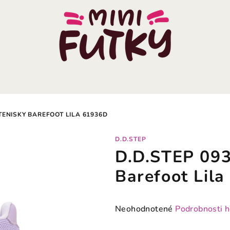
TENISKY BAREFOOT LILA 61936D
D.D.STEP
D.D.STEP 093
Barefoot Lil
Priemerné
Neohodnotené
Podrobnosti 
hodnotenie