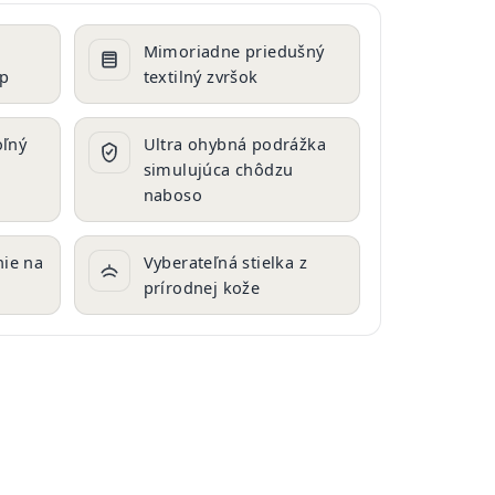
t
Mimoriadne priedušný
ep
textilný zvršok
oľný
Ultra ohybná podrážka
simulujúca chôdzu
naboso
ie na
Vyberateľná stielka z
prírodnej kože