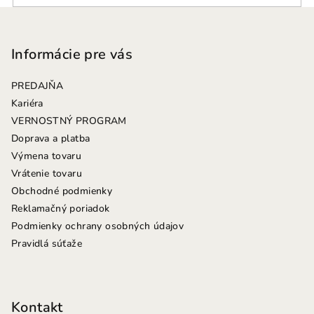
Z
á
p
Informácie pre vás
ä
PREDAJŇA
t
Kariéra
i
VERNOSTNÝ PROGRAM
e
Doprava a platba
Výmena tovaru
Vrátenie tovaru
Obchodné podmienky
Reklamačný poriadok
Podmienky ochrany osobných údajov
Pravidlá súťaže
Kontakt