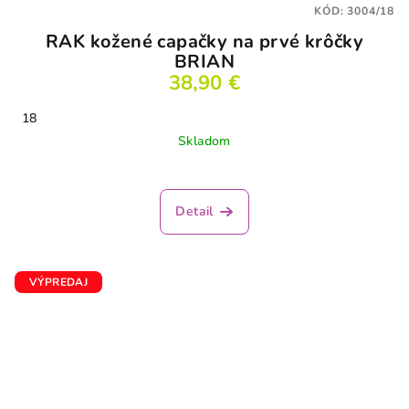
KÓD:
3004/18
RAK kožené capačky na prvé krôčky
BRIAN
38,90 €
18
Skladom
Priemerné
hodnotenie
produktu
Detail
je
4,5
z
5
VÝPREDAJ
hviezdičiek.