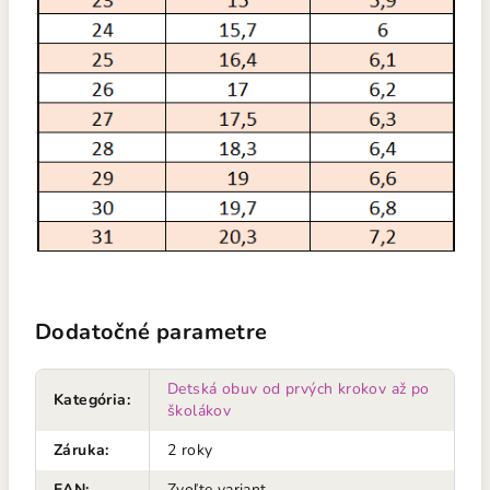
Dodatočné parametre
Detská obuv od prvých krokov až po
Kategória
:
školákov
Záruka
:
2 roky
EAN
:
Zvoľte variant