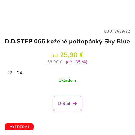
KÓD:
3639/22
D.D.STEP 066 kožené poltopánky Sky Blue
25,90 €
od
39,90 €
(až –35 %)
22
24
Skladom
Detail
VÝPREDAJ