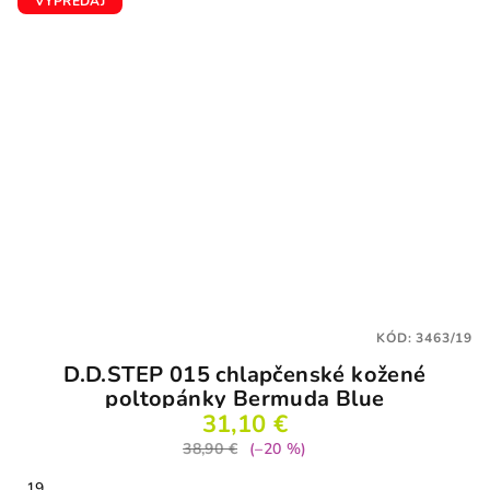
VÝPREDAJ
KÓD:
3463/19
D.D.STEP 015 chlapčenské kožené
poltopánky Bermuda Blue
31,10 €
38,90 €
(–20 %)
19