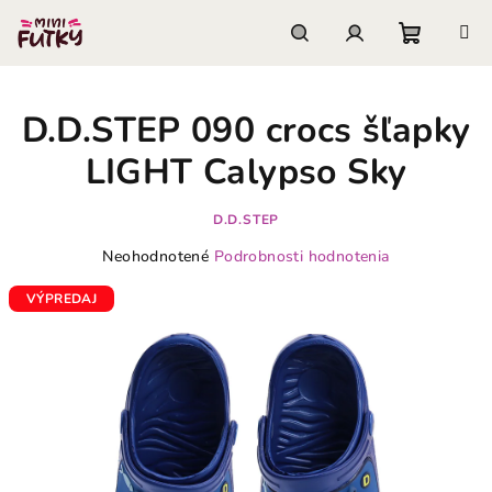
Prejsť
na
obsah
Nákupn
Hľadať
Prihlásenie
D.D.STEP 090 crocs šľapky
košík
LIGHT Calypso Sky
D.D.STEP
Priemerné
Neohodnotené
Podrobnosti hodnotenia
hodnotenie
produktu
VÝPREDAJ
je
0,0
z
5
hviezdičiek.