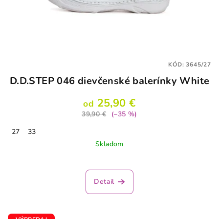
KÓD:
3645/27
D.D.STEP 046 dievčenské balerínky White
25,90 €
od
39,90 €
(–35 %)
27
33
Skladom
Detail