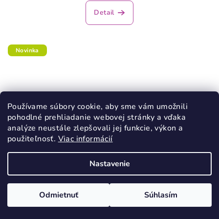
Detail
Novinka
Používame súbory cookie, aby sme vám umožnili
pohodlné prehliadanie webovej stránky a vďaka
analýze neustále zlepšovali jej funkcie, výkon a
použiteľnosť.
Viac informácií
Nastavenie
Odmietnuť
Súhlasím
KÓD:
66321/24
ANTAL RASCAL Monster-Truck barefoot