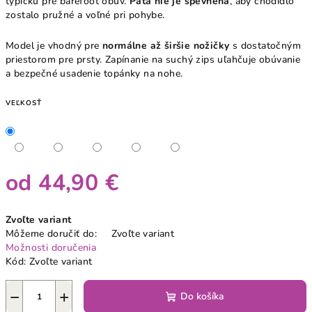
typickú pre barefoot obuv.
Päta nie je spevnená
, aby chodidlo
zostalo pružné a voľné pri pohybe.
Model je vhodný pre
normálne až širšie nožičky
s dostatočným
priestorom pre prsty. Zapínanie na suchý zips uľahčuje obúvanie
a bezpečné usadenie topánky na nohe.
VEĽKOSŤ
od
44,90 €
Jednotková
Zvoľte variant
cena:
Môžeme doručiť do:
Zvoľte variant
Možnosti doručenia
Kód:
Zvoľte variant
−
+
Do košíka