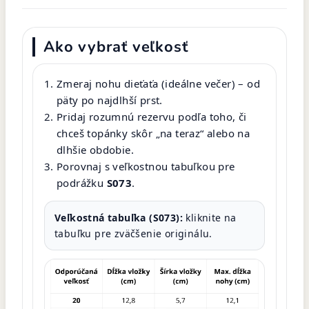
Ako vybrať veľkosť
Zmeraj nohu dieťaťa (ideálne večer) – od
päty po najdlhší prst.
Pridaj rozumnú rezervu podľa toho, či
chceš topánky skôr „na teraz“ alebo na
dlhšie obdobie.
Porovnaj s veľkostnou tabuľkou pre
podrážku
S073
.
Veľkostná tabuľka (S073):
kliknite na
tabuľku pre zväčšenie originálu.