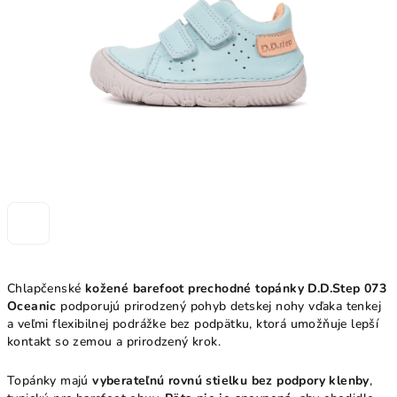
hviezdičiek.
Chlapčenské
kožené barefoot prechodné topánky D.D.Step 073
Oceanic
podporujú prirodzený pohyb detskej nohy vďaka tenkej
a veľmi flexibilnej podrážke bez podpätku, ktorá umožňuje lepší
kontakt so zemou a prirodzený krok.
Topánky majú
vyberateľnú rovnú stielku bez podpory klenby
,