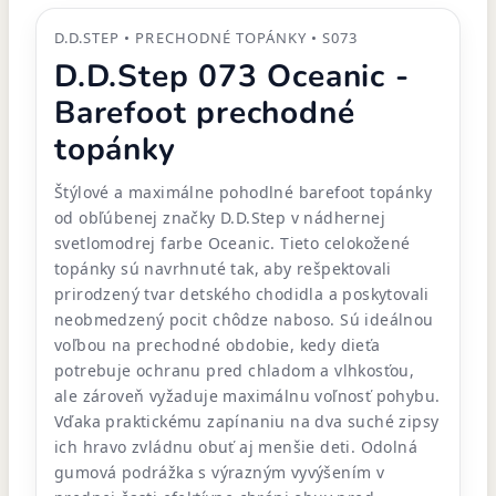
D.D.STEP • PRECHODNÉ TOPÁNKY • S073
D.D.Step 073 Oceanic -
Barefoot prechodné
topánky
Štýlové a maximálne pohodlné barefoot topánky
od obľúbenej značky D.D.Step v nádhernej
svetlomodrej farbe Oceanic. Tieto celokožené
topánky sú navrhnuté tak, aby rešpektovali
prirodzený tvar detského chodidla a poskytovali
neobmedzený pocit chôdze naboso. Sú ideálnou
voľbou na prechodné obdobie, kedy dieťa
potrebuje ochranu pred chladom a vlhkosťou,
ale zároveň vyžaduje maximálnu voľnosť pohybu.
Vďaka praktickému zapínaniu na dva suché zipsy
ich hravo zvládnu obuť aj menšie deti. Odolná
gumová podrážka s výrazným vyvýšením v