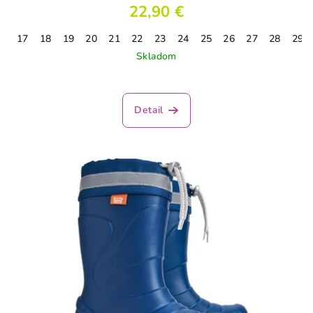
22,90 €
17
18
19
20
21
22
23
24
25
26
27
28
29
Skladom
Priemerné
hodnotenie
produktu
Detail
je
5,0
z
5
hviezdičiek.