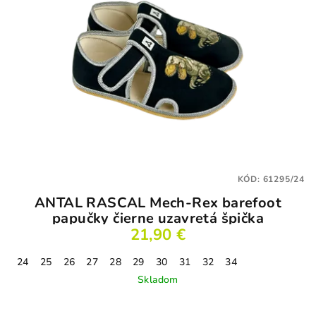
KÓD:
61295/24
ANTAL RASCAL Mech-Rex barefoot
papučky čierne uzavretá špička
21,90 €
24
25
26
27
28
29
30
31
32
34
Skladom