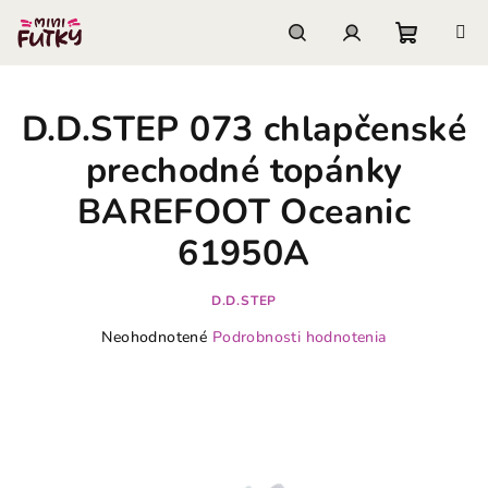
Prejsť
na
obsah
Nákupn
Hľadať
Prihlásenie
D.D.STEP 073 chlapčenské
košík
prechodné topánky
BAREFOOT Oceanic
61950A
D.D.STEP
Priemerné
Neohodnotené
Podrobnosti hodnotenia
hodnotenie
produktu
je
0,0
z
5