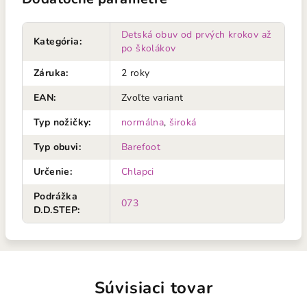
Detská obuv od prvých krokov až
Kategória
:
po školákov
Záruka
:
2 roky
EAN
:
Zvoľte variant
Typ nožičky
:
normálna
,
široká
Typ obuvi
:
Barefoot
Určenie
:
Chlapci
Podrážka
073
D.D.STEP
:
Súvisiaci tovar