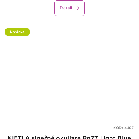
Detail
Novinka
KÓD:
4407
KIETLA slnečné okuliare RoZZ Light Blue