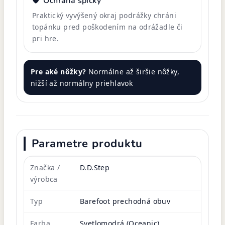
🛡️
Ochrana špičky
Praktický vyvýšený okraj podrážky chráni
topánku pred poškodením na odrážadle či
pri hre.
Pre aké nôžky?
Normálne až širšie nôžky,
nižší až normálny priehlavok
Parametre produktu
Značka /
D.D.Step
výrobca
Typ
Barefoot prechodná obuv
Farba
Svetlomodrá (Oceanic)