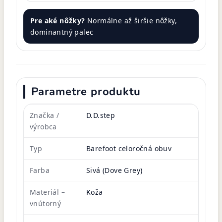
Pre aké nôžky?
Normálne až širšie nôžky,
dominantný palec
Parametre produktu
Značka /
D.D.step
výrobca
Typ
Barefoot celoročná obuv
Farba
Sivá (Dove Grey)
Materiál –
Koža
vnútorný