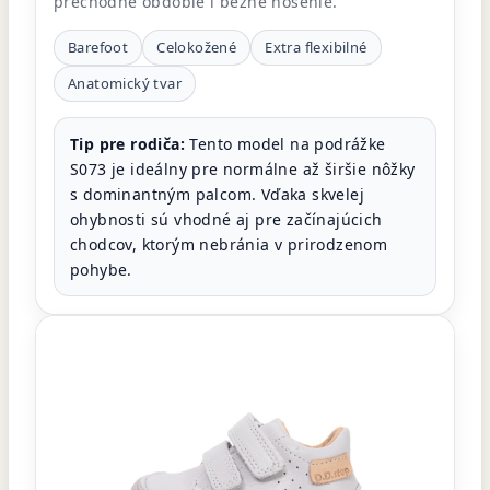
prechodné obdobie i bežné nosenie.
Barefoot
Celokožené
Extra flexibilné
Anatomický tvar
Tip pre rodiča:
Tento model na podrážke
S073 je ideálny pre normálne až širšie nôžky
s dominantným palcom. Vďaka skvelej
ohybnosti sú vhodné aj pre začínajúcich
chodcov, ktorým nebránia v prirodzenom
pohybe.