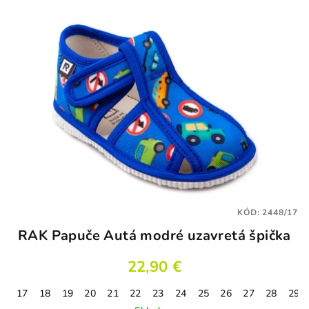
KÓD:
2448/17
RAK Papuče Autá modré uzavretá špička
22,90 €
17
18
19
20
21
22
23
24
25
26
27
28
29