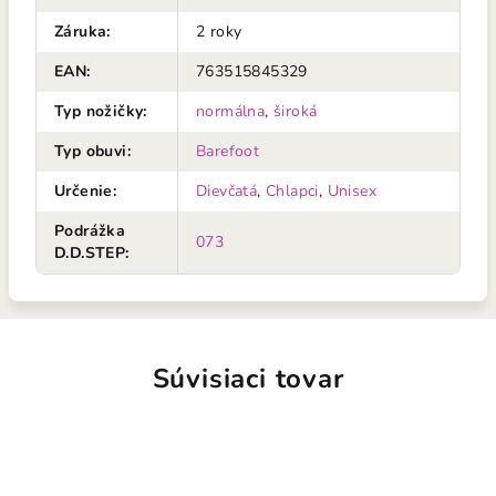
Záruka
:
2 roky
EAN
:
763515845329
Typ nožičky
:
normálna
,
široká
Typ obuvi
:
Barefoot
Určenie
:
Dievčatá
,
Chlapci
,
Unisex
Podrážka
073
D.D.STEP
:
Súvisiaci tovar