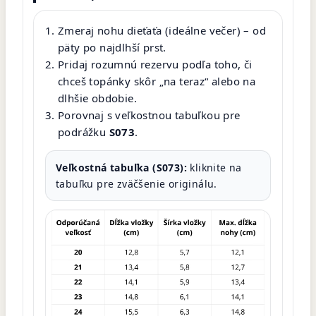
Zmeraj nohu dieťaťa (ideálne večer) – od
päty po najdlhší prst.
Pridaj rozumnú rezervu podľa toho, či
chceš topánky skôr „na teraz“ alebo na
dlhšie obdobie.
Porovnaj s veľkostnou tabuľkou pre
podrážku
S073
.
Veľkostná tabuľka (S073):
kliknite na
tabuľku pre zväčšenie originálu.