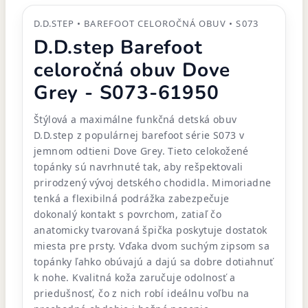
D.D.STEP • BAREFOOT CELOROČNÁ OBUV • S073
D.D.step Barefoot
celoročná obuv Dove
Grey - S073-61950
Štýlová a maximálne funkčná detská obuv
D.D.step z populárnej barefoot série S073 v
jemnom odtieni Dove Grey. Tieto celokožené
topánky sú navrhnuté tak, aby rešpektovali
prirodzený vývoj detského chodidla. Mimoriadne
tenká a flexibilná podrážka zabezpečuje
dokonalý kontakt s povrchom, zatiaľ čo
anatomicky tvarovaná špička poskytuje dostatok
miesta pre prsty. Vďaka dvom suchým zipsom sa
topánky ľahko obúvajú a dajú sa dobre dotiahnuť
k nohe. Kvalitná koža zaručuje odolnosť a
priedušnosť, čo z nich robí ideálnu voľbu na