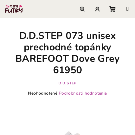
Prejsť
na
obsah
Nákupn
Hľadať
Prihlásenie
D.D.STEP 073 unisex
košík
prechodné topánky
BAREFOOT Dove Grey
61950
D.D.STEP
Priemerné
Neohodnotené
Podrobnosti hodnotenia
hodnotenie
produktu
je
0,0
z
5