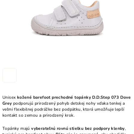
hviezdičiek.
Unisex
kožené barefoot prechodné topánky D.D.Step 073 Dove
Grey
podporujú prirodzený pohyb detskej nohy vďaka tenkej a
veľmi flexibilnej podrážke bez podpätku, ktorá umožňuje lepší
kontakt so zemou a prirodzený krok.
Topánky majú
vyberateľnú rovnú stielku bez podpory klenby
,