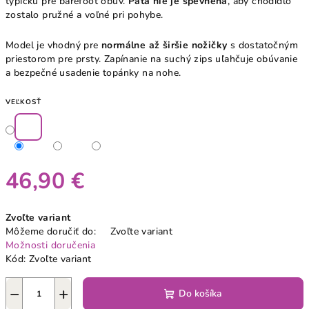
typickú pre barefoot obuv.
Päta nie je spevnená
, aby chodidlo
zostalo pružné a voľné pri pohybe.
Model je vhodný pre
normálne až širšie nožičky
s dostatočným
priestorom pre prsty. Zapínanie na suchý zips uľahčuje obúvanie
a bezpečné usadenie topánky na nohe.
VEĽKOSŤ
46,90 €
Jednotková
Zvoľte variant
cena:
Môžeme doručiť do:
Zvoľte variant
Možnosti doručenia
Kód:
Zvoľte variant
−
+
Do košíka