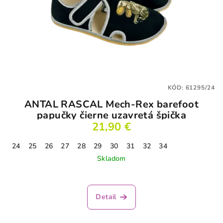
KÓD:
61295/24
ANTAL RASCAL Mech-Rex barefoot
papučky čierne uzavretá špička
21,90 €
24
25
26
27
28
29
30
31
32
34
Skladom
Detail