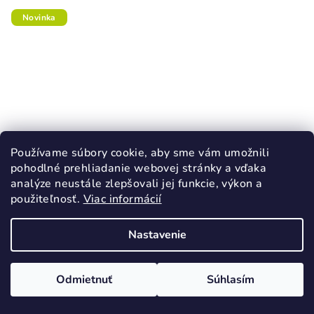
Novinka
Používame súbory cookie, aby sme vám umožnili
pohodlné prehliadanie webovej stránky a vďaka
analýze neustále zlepšovali jej funkcie, výkon a
použiteľnosť.
Viac informácií
Nastavenie
KÓD:
66321/24
ANTAL RASCAL Monster-Truck barefoot
papučky modré uzavretá špička
Odmietnuť
Súhlasím
21,90 €