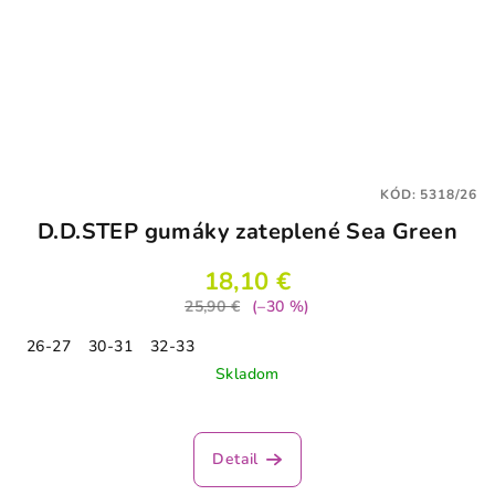
KÓD:
5318/26
D.D.STEP gumáky zateplené Sea Green
18,10 €
25,90 €
(–30 %)
26-27
30-31
32-33
Skladom
Detail