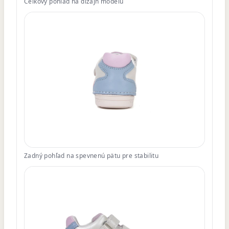
Celkový pohľad na dizajn modelu
Zadný pohľad na spevnenú pätu pre stabilitu