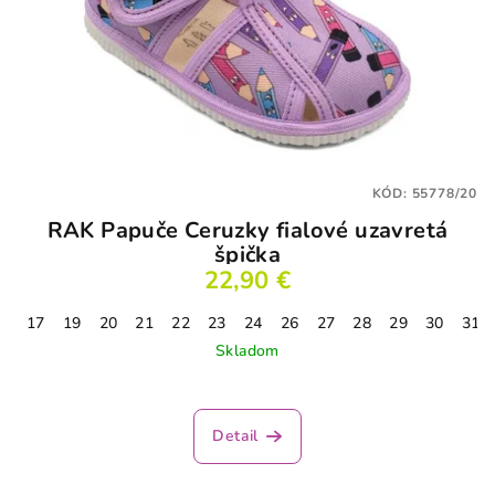
KÓD:
55778/20
RAK Papuče Ceruzky fialové uzavretá
špička
22,90 €
17
19
20
21
22
23
24
26
27
28
29
30
31
Skladom
Detail