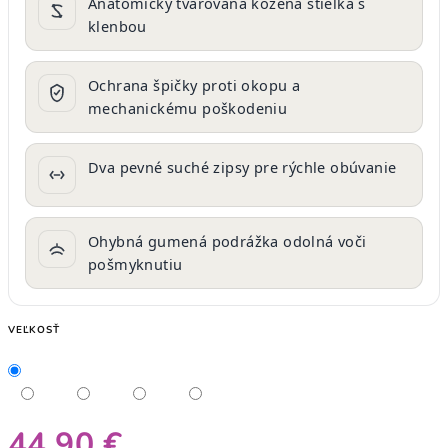
Anatomicky tvarovaná kožená stielka s
klenbou
Ochrana špičky proti okopu a
mechanickému poškodeniu
Dva pevné suché zipsy pre rýchle obúvanie
Ohybná gumená podrážka odolná voči
pošmyknutiu
VEĽKOSŤ
44,90 €