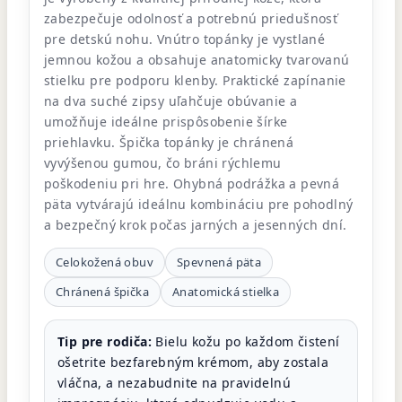
zabezpečuje odolnosť a potrebnú priedušnosť
pre detskú nohu. Vnútro topánky je vystlané
jemnou kožou a obsahuje anatomicky tvarovanú
stielku pre podporu klenby. Praktické zapínanie
na dva suché zipsy uľahčuje obúvanie a
umožňuje ideálne prispôsobenie šírke
priehlavku. Špička topánky je chránená
vyvýšenou gumou, čo bráni rýchlemu
poškodeniu pri hre. Ohybná podrážka a pevná
päta vytvárajú ideálnu kombináciu pre pohodlný
a bezpečný krok počas jarných a jesenných dní.
Celokožená obuv
Spevnená päta
Chránená špička
Anatomická stielka
Tip pre rodiča:
Bielu kožu po každom čistení
ošetrite bezfarebným krémom, aby zostala
vláčna, a nezabudnite na pravidelnú