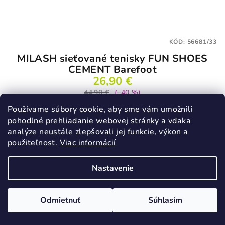
KÓD:
56681/33
MILASH sieťované tenisky FUN SHOES
CEMENT Barefoot
26,90 €
44,90 €
(–40 %)
Používame súbory cookie, aby sme vám umožnili
33
pohodlné prehliadanie webovej stránky a vďaka
Skladom
analýze neustále zlepšovali jej funkcie, výkon a
Priemerné
použiteľnosť.
Viac informácií
hodnotenie
produktu
Detail
Nastavenie
je
3,1
z
Odmietnuť
Súhlasím
5
VÝPREDAJ
hviezdičiek.