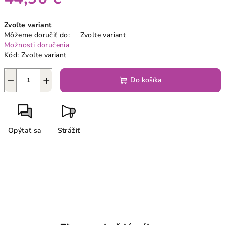
Jednotková
Zvoľte variant
cena:
Môžeme doručiť do:
Zvoľte variant
Možnosti doručenia
Kód:
Zvoľte variant
−
+
Do košíka
Opýtať sa
Strážiť