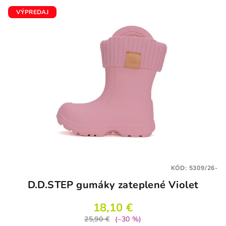
VÝPREDAJ
KÓD:
5309/26-
D.D.STEP gumáky zateplené Violet
18,10 €
25,90 €
(–30 %)