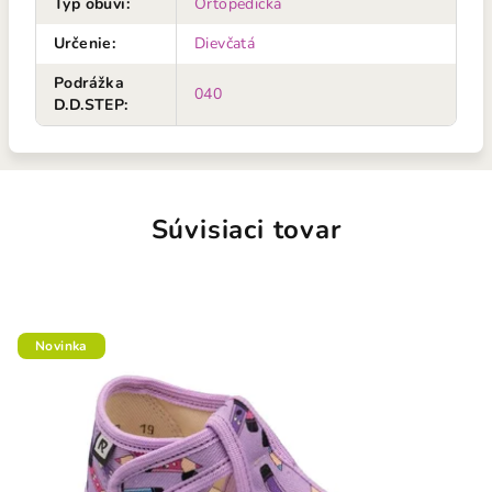
Typ obuvi
:
Ortopedická
Určenie
:
Dievčatá
Podrážka
040
D.D.STEP
:
Súvisiaci tovar
Novinka