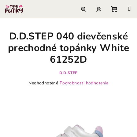
Prejsť
na
obsah
Nákupn
Hľadať
Prihlásenie
D.D.STEP 040 dievčenské
košík
prechodné topánky White
61252D
D.D.STEP
Priemerné
Neohodnotené
Podrobnosti hodnotenia
hodnotenie
produktu
je
0,0
z
5
hviezdičiek.