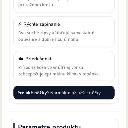
pri každom kroku.
⚡
Rýchle zapínanie
Dva suché zipsy uľahčujú samostatné
obúvanie a dobre fixujú nohu.
☁️
Priedušnosť
Prírodná koža vo vnútri aj vonku
zabezpečuje optimálnu klímu v topánke.
Pre aké nôžky?
Normálne až užšie nôžky
Parametre produktu