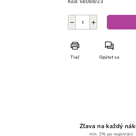
Kód:
58088/23
−
+
Tlač
Opýtať sa
Zľava na každý ná
min. 3% po registrácii