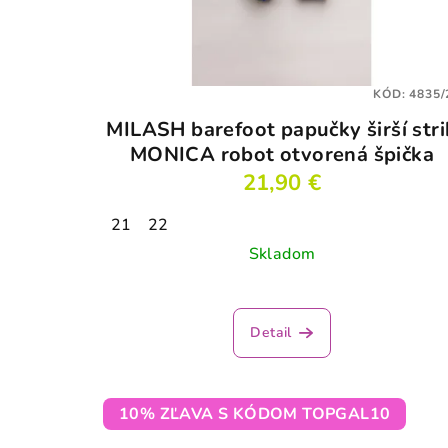
KÓD:
4835/
MILASH barefoot papučky širší stri
MONICA robot otvorená špička
21,90 €
21
22
Skladom
Priemerné
hodnotenie
Detail
produktu
je
3,5
z
10% ZĽAVA S KÓDOM TOPGAL10
5