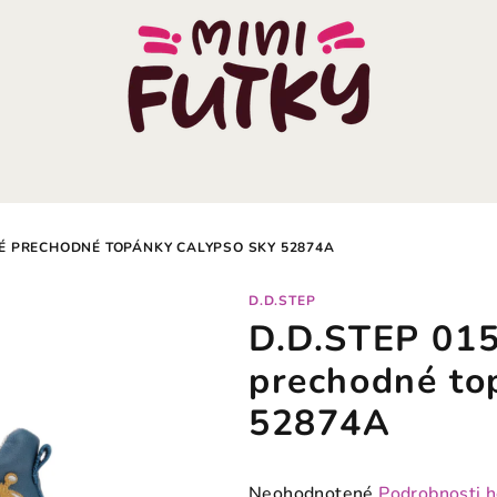
KÉ PRECHODNÉ TOPÁNKY CALYPSO SKY 52874A
D.D.STEP
D.D.STEP 015
prechodné to
52874A
Priemerné
Neohodnotené
Podrobnosti 