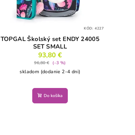
KÓD:
4227
TOPGAL Školský set ENDY 24005
SET SMALL
93,80 €
96,80 €
(–3 %)
skladom (dodanie 2-4 dni)
Do košíka