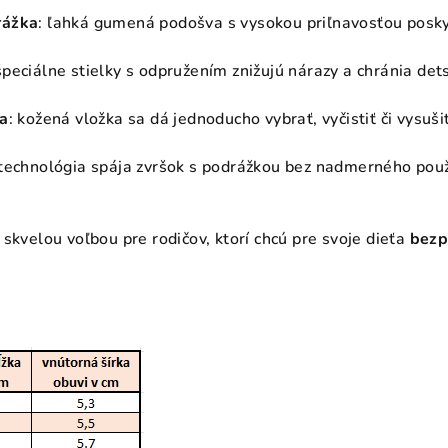
rážka
: ľahká gumená podošva s vysokou priľnavosťou poskytu
špeciálne stielky s odpružením znižujú nárazy a chránia det
ka
: kožená vložka sa dá jednoducho vybrať, vyčistiť či vysuši
technológia spája zvršok s podrážkou bez nadmerného použi
skvelou voľbou pre rodičov, ktorí chcú pre svoje dieťa
bezp