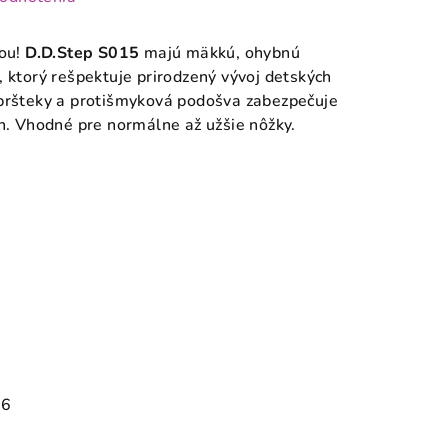
tou!
D.D.Step S015
majú mäkkú, ohybnú
 ktorý rešpektuje prirodzený vývoj detských
 pršteky a protišmyková podošva zabezpečuje
ch. Vhodné pre normálne až užšie nôžky.
26