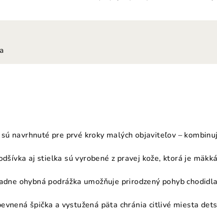
ia
sú navrhnuté pre prvé kroky malých objaviteľov – kombinu
podšívka aj stielka sú vyrobené z pravej kože, ktorá je mäkk
adne ohybná podrážka umožňuje prirodzený pohyb chodidla 
pevnená špička a vystužená päta chránia citlivé miesta dets