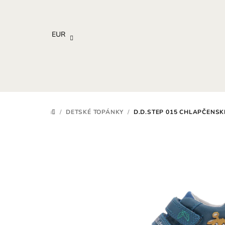
Prejsť
na
obsah
EUR
/
DETSKÉ TOPÁNKY
/
D.D.STEP 015 CHLAPČENS
DOMOV