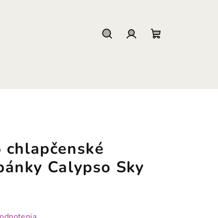
Hľadať
Prihlásenie
Nákupný
košík
 chlapčenské
pánky Calypso Sky
hodnotenia