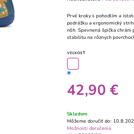
hodnotenie
produktu
Prvé kroky s pohodlím a isto
je
podrážku a ergonomický strih,
0,0
nôh. Spevnená špička chráni
z
stabilitu na rôznych povrcho
5
hviezdičiek.
VEĽKOSŤ
42,90 €
Jednotková
cena:
Skladom
Môžeme doručiť do:
10.8.20
Možnosti doručenia