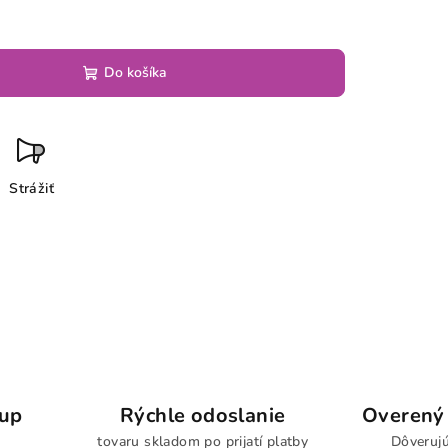
Do košíka
Strážiť
kup
Rýchle odoslanie
Overený 
tovaru skladom po prijatí platby
Dôverujú