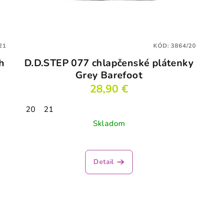
21
KÓD:
3864/20
h
D.D.STEP 077 chlapčenské plátenky
Grey Barefoot
28,90 €
20
21
Skladom
Detail