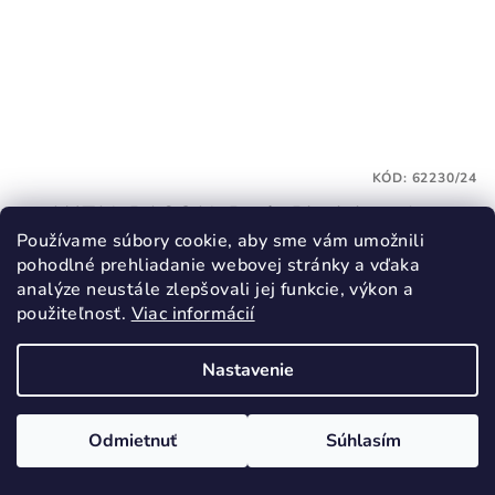
KÓD:
62230/24
ANTAL RASCAL Basic Black barefoot
papučky čierne uzavretá špička
Používame súbory cookie, aby sme vám umožnili
20,90 €
pohodlné prehliadanie webovej stránky a vďaka
analýze neustále zlepšovali jej funkcie, výkon a
24
25
26
27
28
29
30
31
32
33
34
35
použiteľnosť.
Viac informácií
Skladom
Nastavenie
Detail
Odmietnuť
Súhlasím