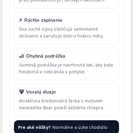
⚡
Rýchle zapínanie
Dva suché zipsy uľahčujú samostatné
obúvanie a zaručujú dobrú fixáciu nohy.
🦶
Ohybná podrážka
Gumová podrážka je navrhnutá tak, aby bola
flexibilná a nebránila v pohybe.
🐻
Veselý dizajn
Atraktívna bledomodrá farba s motívom
medvedíka Bear poteší každého chlapca.
Pre aké nôžky?
Normálne a úzke chodidlo