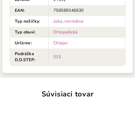
EAN
:
758589348630
Typ nožičky
:
úzka
,
normálna
Typ obuvi
:
Ortopedická
Určenie
:
Chlapci
Podrážka
015
D.D.STEP
:
Súvisiaci tovar