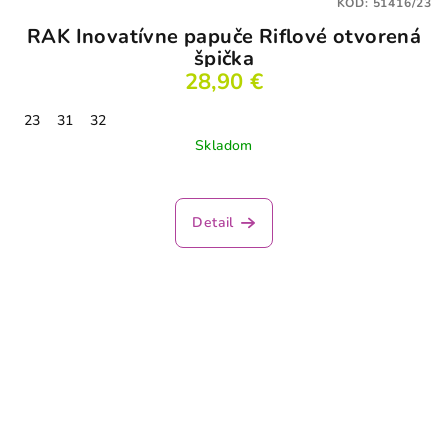
KÓD:
51416/23
RAK Inovatívne papuče Riflové otvorená
špička
28,90 €
23
31
32
Skladom
Detail