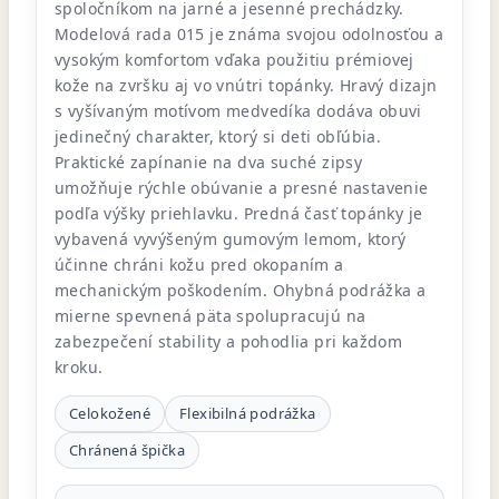
spoločníkom na jarné a jesenné prechádzky.
Modelová rada 015 je známa svojou odolnosťou a
vysokým komfortom vďaka použitiu prémiovej
kože na zvršku aj vo vnútri topánky. Hravý dizajn
s vyšívaným motívom medvedíka dodáva obuvi
jedinečný charakter, ktorý si deti obľúbia.
Praktické zapínanie na dva suché zipsy
umožňuje rýchle obúvanie a presné nastavenie
podľa výšky priehlavku. Predná časť topánky je
vybavená vyvýšeným gumovým lemom, ktorý
účinne chráni kožu pred okopaním a
mechanickým poškodením. Ohybná podrážka a
mierne spevnená päta spolupracujú na
zabezpečení stability a pohodlia pri každom
kroku.
Celokožené
Flexibilná podrážka
Chránená špička