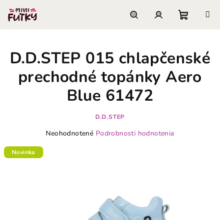
Prejsť
na
obsah
Nákupn
Hľadať
Prihlásenie
D.D.STEP 015 chlapčenské
košík
prechodné topánky Aero
Blue 61472
D.D.STEP
Priemerné
Neohodnotené
Podrobnosti hodnotenia
hodnotenie
produktu
Novinka
je
0,0
z
5
hviezdičiek.