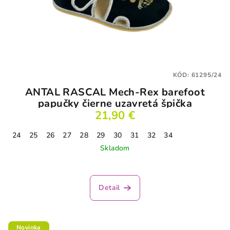
KÓD:
61295/24
ANTAL RASCAL Mech-Rex barefoot
papučky čierne uzavretá špička
21,90 €
24
25
26
27
28
29
30
31
32
34
Skladom
Detail
Novinka