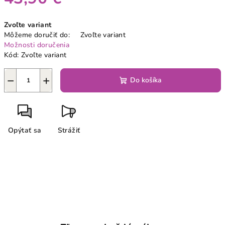
Jednotková
Zvoľte variant
cena:
Môžeme doručiť do:
Zvoľte variant
Možnosti doručenia
Kód:
Zvoľte variant
−
+
Do košíka
Opýtať sa
Strážiť