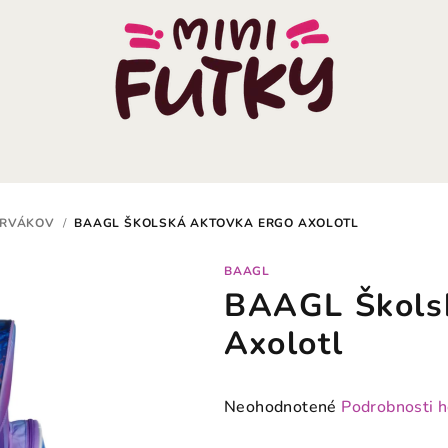
PRVÁKOV
/
BAAGL ŠKOLSKÁ AKTOVKA ERGO AXOLOTL
BAAGL
BAAGL Školsk
Axolotl
Priemerné
Neohodnotené
Podrobnosti 
hodnotenie