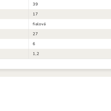
39
17
fialová
27
6
1,2