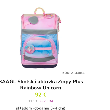
KÓD:
A-34846
BAAGL Školská aktovka Zippy Plus
Rainbow Unicorn
92 €
115 €
(–20 %)
skladom (dodanie 3-4 dni)