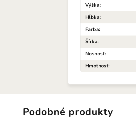
Výška
:
Hĺbka
:
Farba
:
Šírka
:
Nosnosť
:
Hmotnosť
:
Podobné produkty