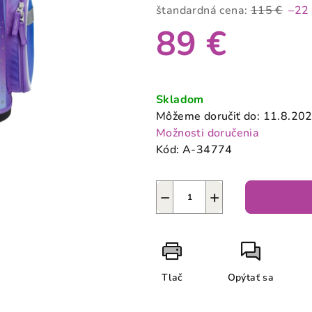
produktu
štandardná cena:
115 €
–22
je
89 €
0,0
z
5
Jednotková
hviezdičiek.
cena:
Skladom
Môžeme doručiť do:
11.8.20
Možnosti doručenia
Kód:
A-34774
−
+
Tlač
Opýtať sa