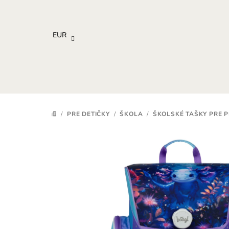
Prejsť
na
obsah
EUR
/
PRE DETIČKY
/
ŠKOLA
/
ŠKOLSKÉ TAŠKY PRE 
DOMOV