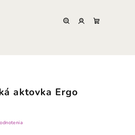
Hľadať
Prihlásenie
Nákupný
košík
á aktovka Ergo
hodnotenia