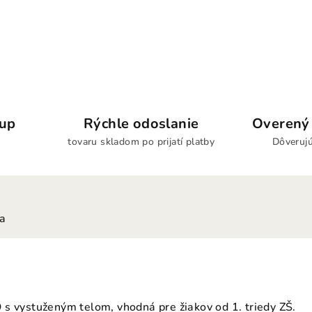
kup
Rýchle odoslanie
Overený 
tovaru skladom po prijatí platby
Dôverujú
ia
s vystuženým telom, vhodná pre žiakov od 1. triedy ZŠ.