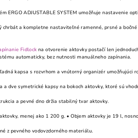
stém ERGO ADJUSTABLE SYSTEM umožňuje nastavenie optim
ý chrbát a kompletne nastaviteľné ramenné, prsné a bočn
apínanie Fidlock
na otvorenie aktovky postačí len jednoduc
tému automaticky, bez nutnosti manuálneho zapínania.
ehľadná kapsa s rozvrhom a vnútorný organizér umožňujúci 
a a dve symetrické kapsy na bokoch aktovky, ktoré sú vhod
rukcia a pevné dno držia stabilný tvar aktovky.
aktovky, menej ako 1 200 g. • Objem aktovky je 19 l, nosno
ené z pevného vodovzdorného materiálu.