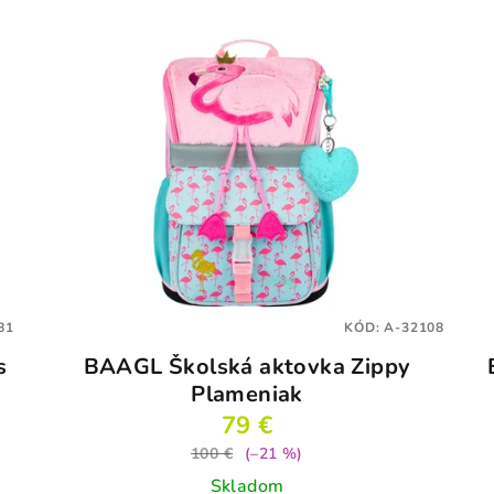
81
KÓD:
A-32108
s
BAAGL Školská aktovka Zippy
Plameniak
79 €
100 €
(–21 %)
Skladom