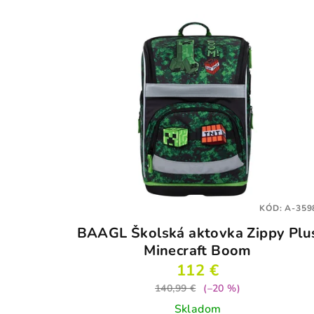
KÓD:
A-359
BAAGL Školská aktovka Zippy Plu
Minecraft Boom
112 €
140,99 €
(–20 %)
Skladom