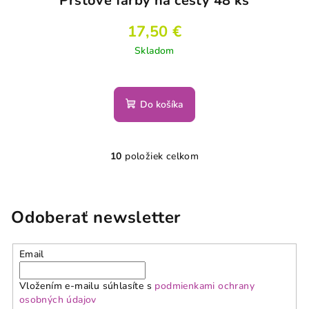
Prstové farby na cesty 48 ks
17,50 €
Skladom
Do košíka
10
položiek celkom
O
v
l
á
Odoberať newsletter
d
a
Email
c
i
Vložením e-mailu súhlasíte s
podmienkami ochrany
e
osobných údajov
p