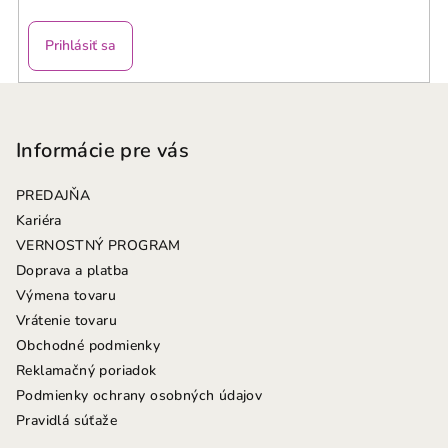
r
v
Prihlásiť sa
k
y
Z
v
á
ý
p
Informácie pre vás
p
ä
i
PREDAJŇA
s
t
Kariéra
u
i
VERNOSTNÝ PROGRAM
e
Doprava a platba
Výmena tovaru
Vrátenie tovaru
Obchodné podmienky
Reklamačný poriadok
Podmienky ochrany osobných údajov
Pravidlá súťaže