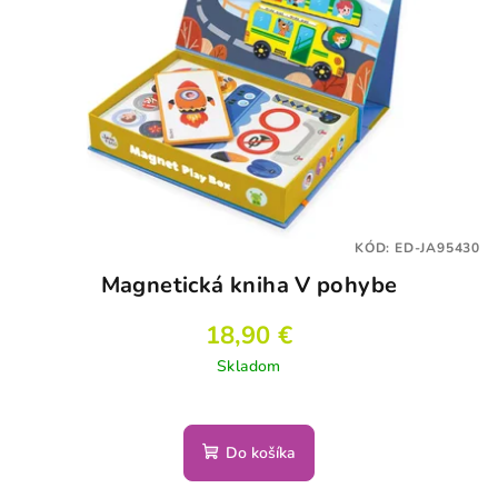
s
d
p
u
r
k
o
t
d
o
u
v
k
t
KÓD:
ED-JA95430
o
Magnetická kniha V pohybe
v
18,90 €
Skladom
Do košíka