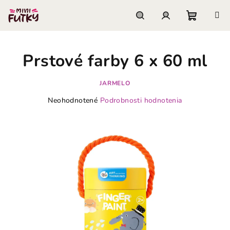
Prejsť
na
obsah
Nákupn
Hľadať
Prihlásenie
Prstové farby 6 x 60 ml
košík
JARMELO
Priemerné
Neohodnotené
Podrobnosti hodnotenia
hodnotenie
produktu
je
0,0
z
5
hviezdičiek.