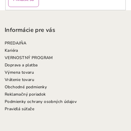
Z
á
p
Informácie pre vás
ä
PREDAJŇA
t
Kariéra
i
VERNOSTNÝ PROGRAM
e
Doprava a platba
Výmena tovaru
Vrátenie tovaru
Obchodné podmienky
Reklamačný poriadok
Podmienky ochrany osobných údajov
Pravidlá súťaže