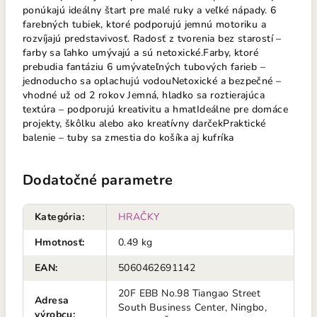
ponúkajú ideálny štart pre malé ruky a veľké nápady. 6
farebných tubiek, ktoré podporujú jemnú motoriku a
rozvíjajú predstavivosť. Radosť z tvorenia bez starostí –
farby sa ľahko umývajú a sú netoxické.Farby, ktoré
prebudia fantáziu 6 umývateľných tubových farieb –
jednoducho sa oplachujú vodouNetoxické a bezpečné –
vhodné už od 2 rokov Jemná, hladko sa roztierajúca
textúra – podporujú kreativitu a hmatIdeálne pre domáce
projekty, škôlku alebo ako kreatívny darčekPraktické
balenie – tuby sa zmestia do košíka aj kufríka
Dodatočné parametre
Kategória
:
HRAČKY
Hmotnosť
:
0.49 kg
EAN
:
5060462691142
20F EBB No.98 Tiangao Street
Adresa
South Business Center, Ningbo,
výrobcu
: