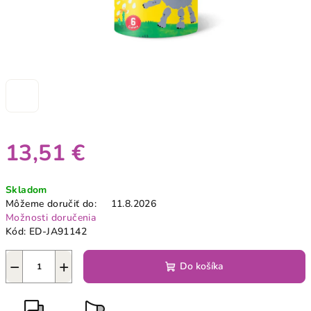
13,51 €
Jednotková
Skladom
cena:
Môžeme doručiť do:
11.8.2026
Možnosti doručenia
Kód:
ED-JA91142
−
+
Do košíka