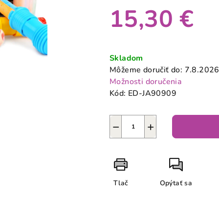
produktu
15,30 €
je
0,0
z
Jednotková
5
cena:
Skladom
hviezdičiek.
Môžeme doručiť do:
7.8.202
Možnosti doručenia
Kód:
ED-JA90909
−
+
Tlač
Opýtať sa