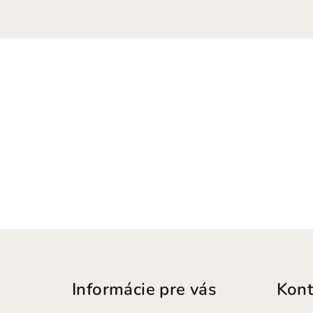
Z
á
Informácie pre vás
Kont
p