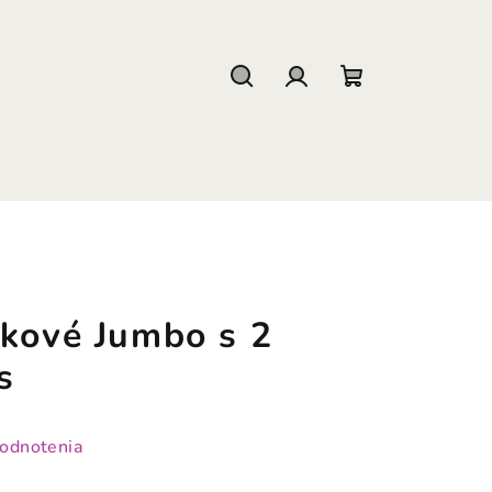
Hľadať
Prihlásenie
Nákupný
košík
íkové Jumbo s 2
s
hodnotenia