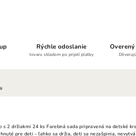
kup
Rýchle odoslanie
Overený 
tovaru skladom po prijatí platby
Dôverujú
ia
 s 2 držiakmi 24 ks Farebná sada pripravená na detské kre
rhnuté pre deti – ľahko sa držia, deti sa nezašpinia, nevyt