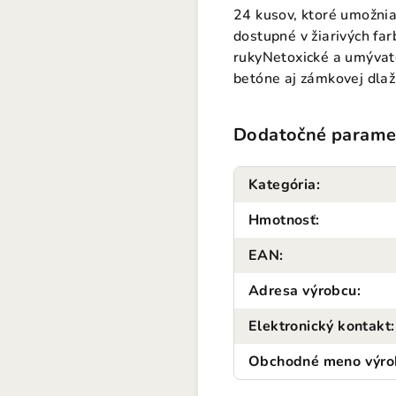
24 kusov, ktoré umožnia
dostupné v žiarivých far
rukyNetoxické a umývate
betóne aj zámkovej dlažb
Dodatočné parame
Kategória
:
Hmotnosť
:
EAN
:
Adresa výrobcu
:
Elektronický kontakt
:
Obchodné meno výro