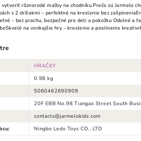
 vytvoriť rôznorodé maľby na chodníku.Prečo sú Jarmelo ch
bách s 2 držiakmi – perfektné na kreslenie bez zašpineniaEr
ľné – bez prachu, bezpečné pre deti a pokožku Odolné a fa
eSkvelé na vonkajšie hry – kreslenie a posilnenie kreativi
tre
HRAČKY
0.98 kg
5060462690909
20F EBB No.98 Tiangao Street South Busin
contacts@jarmelokids.com
bcu
:
Ningbo Ledo Toys CO., LTD