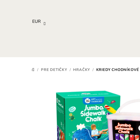
Prejsť
na
obsah
EUR
/
PRE DETIČKY
/
HRAČKY
/
KRIEDY CHODNÍKOVÉ 
DOMOV