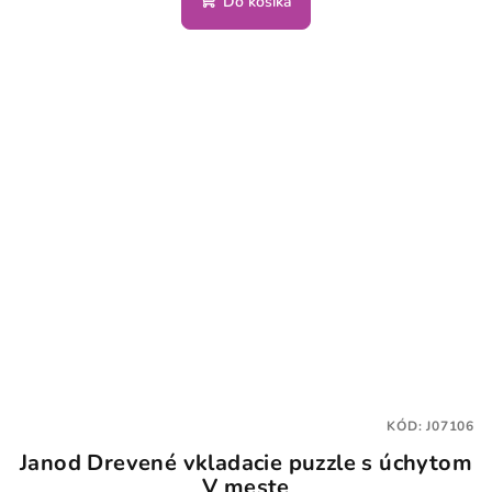
Do košíka
KÓD:
J07106
Janod Drevené vkladacie puzzle s úchytom
V meste