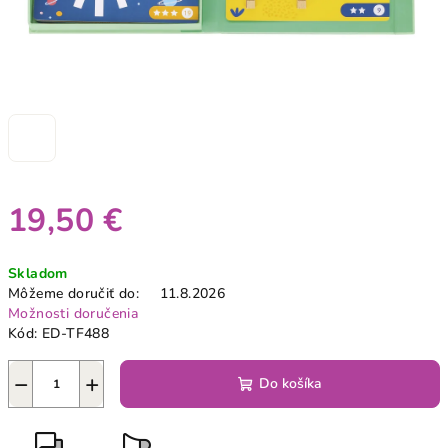
19,50 €
Jednotková
Skladom
cena:
Môžeme doručiť do:
11.8.2026
Možnosti doručenia
Kód:
ED-TF488
−
+
Do košíka