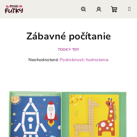
Prejsť
na
obsah
Nákupn
Hľadať
Prihlásenie
Zábavné počítanie
košík
TOOKY TOY
Priemerné
Neohodnotené
Podrobnosti hodnotenia
hodnotenie
produktu
je
0,0
z
5
hviezdičiek.