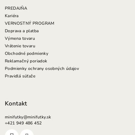
ä
PREDAJŇA
t
Kariéra
i
VERNOSTNÝ PROGRAM
e
Doprava a platba
Výmena tovaru
Vrátenie tovaru
Obchodné podmienky
Reklamačný poriadok
Podmienky ochrany osobných údajov
Pravidlá súťaže
Kontakt
minifutky
@
minifutky.sk
+421 949 486 452