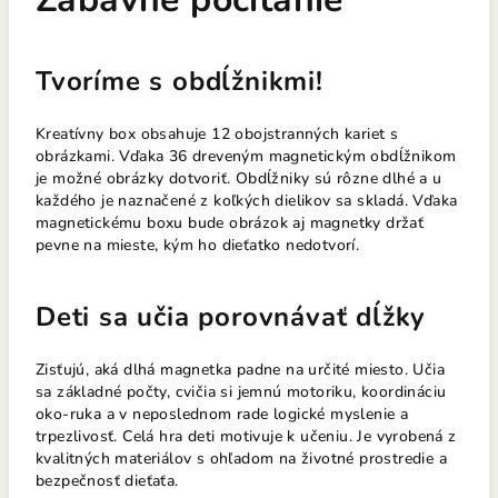
Tvoríme s obdĺžnikmi!
Kreatívny box obsahuje 12 obojstranných kariet s
obrázkami. Vďaka 36 dreveným magnetickým obdĺžnikom
je možné obrázky dotvoriť. Obdĺžniky sú rôzne dlhé a u
každého je naznačené z koľkých dielikov sa skladá. Vďaka
magnetickému boxu bude obrázok aj magnetky držať
pevne na mieste, kým ho dieťatko nedotvorí.
Deti sa učia porovnávať dĺžky
Zisťujú, aká dlhá magnetka padne na určité miesto. Učia
sa základné počty, cvičia si jemnú motoriku, koordináciu
oko-ruka a v neposlednom rade logické myslenie a
trpezlivosť. Celá hra deti motivuje k učeniu. Je vyrobená z
kvalitných materiálov s ohľadom na životné prostredie a
bezpečnosť dieťaťa.