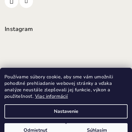
Instagram
Používame súbory cookie, aby sme vám umožnili
pohodlné prehliadanie webovej stránky a vďaka
analýze neustále zlepšovali jej funkcie, výkon a
použiteľnosť.
Viac informácií
Sledovať na Instagrame
Nastavenie
Copyright 2026
MINI FUTKY
. Všetky práva vyhradené.
Upraviť nastavenie cookies
Odmietnuť
Súhlasím