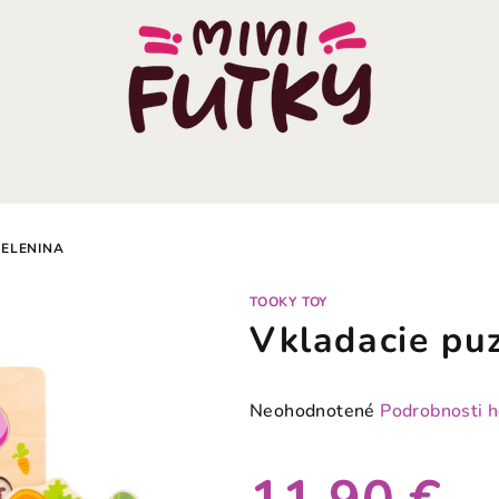
ZELENINA
TOOKY TOY
Vkladacie puz
Priemerné
Neohodnotené
Podrobnosti 
hodnotenie
produktu
je