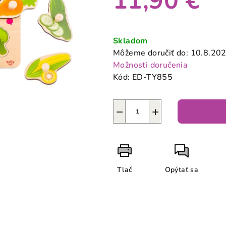
11,90 €
0,0
z
Jednotková
5
cena:
Skladom
hviezdičiek.
Môžeme doručiť do:
10.8.20
Možnosti doručenia
Kód:
ED-TY855
−
+
Tlač
Opýtať sa