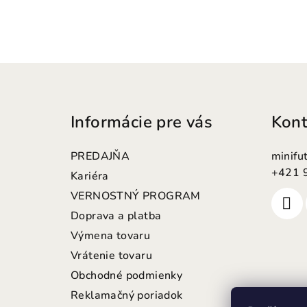
Z
á
Informácie pre vás
Kont
p
ä
PREDAJŇA
minifu
t
+421 
Kariéra
VERNOSTNÝ PROGRAM
i
Doprava a platba
e
Výmena tovaru
Vrátenie tovaru
Obchodné podmienky
Reklamačný poriadok