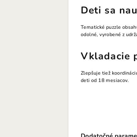
Deti sa nau
Tematické puzzle obsahu
odolné, vyrobené z udrž
Vkladacie 
Zlepšuje tiež koordinác
deti od 18 mesiacov.
Dodatočné parame