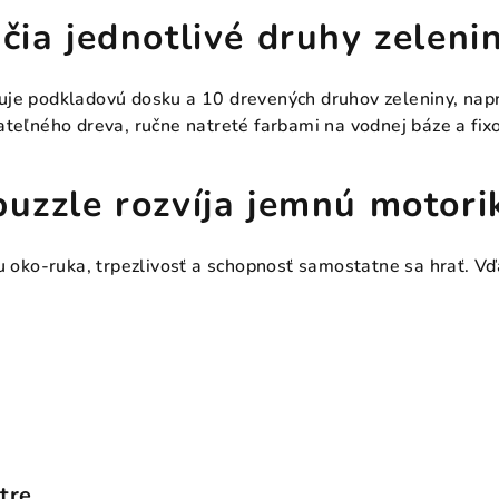
čia jednotlivé druhy zelenin
je podkladovú dosku a 10 drevených druhov zeleniny, naprí
ateľného dreva, ručne natreté farbami na vodnej báze a fi
puzzle rozvíja jemnú motori
iu oko-ruka, trpezlivosť a schopnosť samostatne sa hrať. V
tre