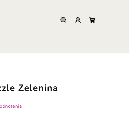
Hľadať
Prihlásenie
Nákupný
košík
zle Zelenina
hodnotenia