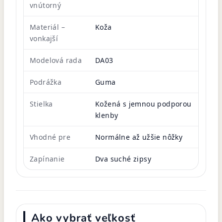
vnútorný
Materiál –
Koža
vonkajší
Modelová rada
DA03
Podrážka
Guma
Stielka
Kožená s jemnou podporou
klenby
Vhodné pre
Normálne až užšie nôžky
Zapínanie
Dva suché zipsy
Ako vybrať veľkosť