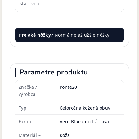
štart von.
Pre aké nôžky?
Normálne až užšie nôžky
Parametre produktu
Značka /
Ponte20
výrobca
Typ
Celoročná kožená obuv
Farba
Aero Blue (modrá, sivá)
Materiál –
Koža