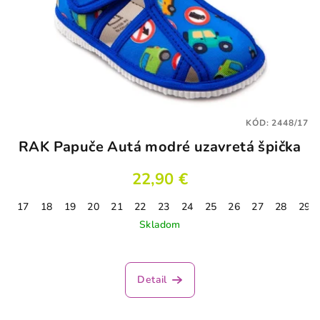
KÓD:
2448/17
RAK Papuče Autá modré uzavretá špička
22,90 €
17
18
19
20
21
22
23
24
25
26
27
28
29
Skladom
Priemerné
hodnotenie
produktu
Detail
je
5,0
z