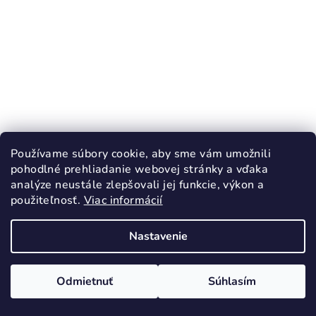
KÓD:
51416/23
Používame súbory cookie, aby sme vám umožnili
pohodlné prehliadanie webovej stránky a vďaka
RAK Inovatívne papuče Riflové otvorená
analýze neustále zlepšovali jej funkcie, výkon a
špička
použiteľnosť.
Viac informácií
28,90 €
23
31
32
Nastavenie
Skladom
Odmietnuť
Súhlasím
Detail