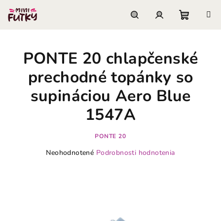
Prejsť
na
obsah
Nákupn
Hľadať
Prihlásenie
PONTE 20 chlapčenské
košík
prechodné topánky so
supináciou Aero Blue
1547A
PONTE 20
Priemerné
Neohodnotené
Podrobnosti hodnotenia
hodnotenie
produktu
je
0,0
z
5