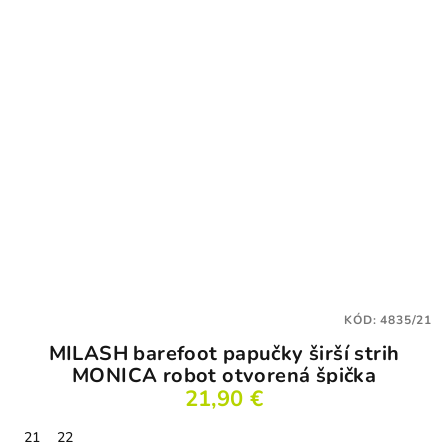
KÓD:
4835/21
MILASH barefoot papučky širší strih
MONICA robot otvorená špička
21,90 €
21
22