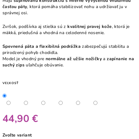
Majú
supinovanú konštrukciu s mierne vyvýšenou vnútornou
časťou päty
, ktorá pomáha stabilizovať nohu a udržiavať ju v
správnej osi.
Zvršok, podšívka aj stielka sú z
kvalitnej pravej kože
, ktorá je
mäkká, priedušná a vhodná na celodenné nosenie.
Spevnená päta a flexibilná podrážka
zabezpečujú stabilitu a
prirodzený pohyb chodidla.
Model je vhodný pre
normálne až užšie nožičky
a
zapínanie na
suchý zips
uľahčuje obúvanie.
VEĽKOSŤ
44,90 €
Jednotková
Zvoľte variant
cena: