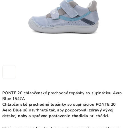
hviezdičiek.
PONTE 20 chlapčenské prechodné topánky so supináciou Aero
Blue 1547A
Chlapčenské prechodné topánky so supináciou PONTE 20
Aero Blue
sú navrhnuté tak, aby podporovali
zdravý vývoj
detskej nohy a správne postavenie chodidla
pri chôdzi.