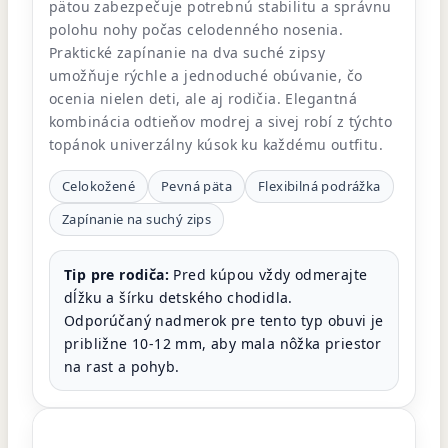
pätou zabezpečuje potrebnú stabilitu a správnu
polohu nohy počas celodenného nosenia.
Praktické zapínanie na dva suché zipsy
umožňuje rýchle a jednoduché obúvanie, čo
ocenia nielen deti, ale aj rodičia. Elegantná
kombinácia odtieňov modrej a sivej robí z týchto
topánok univerzálny kúsok ku každému outfitu.
Celokožené
Pevná päta
Flexibilná podrážka
Zapínanie na suchý zips
Tip pre rodiča:
Pred kúpou vždy odmerajte
dĺžku a šírku detského chodidla.
Odporúčaný nadmerok pre tento typ obuvi je
približne 10-12 mm, aby mala nôžka priestor
na rast a pohyb.