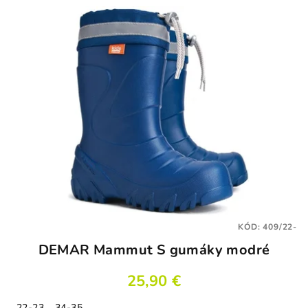
5
hviezdičiek.
KÓD:
409/22-
DEMAR Mammut S gumáky modré
25,90 €
22-23
34-35