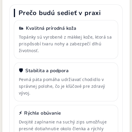
Prečo budú sedieť v praxi
👟
Kvalitná prírodná koža
Topánky sú vyrobené z mäkkej kože, ktorá sa
prispôsobí tvaru nohy a zabezpečí dlhú
životnosť.
🛡️
Stabilita a podpora
Pevná päta pomáha udržiavať chodidlo v
správnej polohe, čo je kľúčové pre zdravý
vývoj.
⚡
Rýchle obúvanie
Dvojité zapínanie na suchý zips umožňuje
presné dotiahnutie okolo členka a rýchly