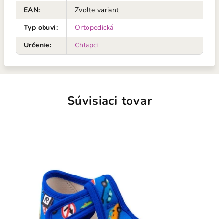
EAN
:
Zvoľte variant
Typ obuvi
:
Ortopedická
Určenie
:
Chlapci
Súvisiaci tovar