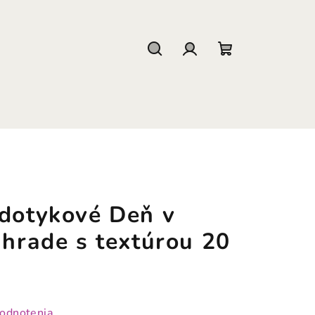
Hľadať
Prihlásenie
Nákupný
košík
 dotykové Deň v
áhrade s textúrou 20
hodnotenia