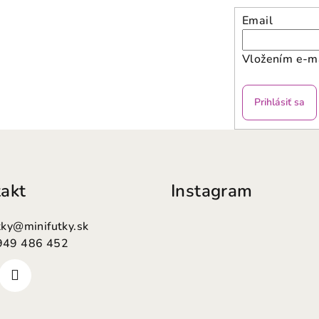
Email
Vložením e-ma
Prihlásiť sa
akt
Instagram
tky
@
minifutky.sk
949 486 452