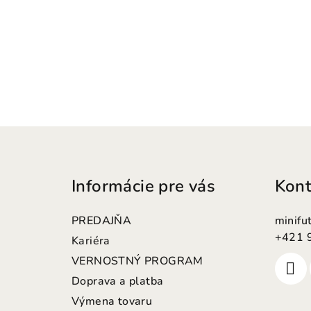
Z
á
Informácie pre vás
Kont
p
ä
PREDAJŇA
minifu
t
+421 
Kariéra
VERNOSTNÝ PROGRAM
i
Doprava a platba
e
Výmena tovaru