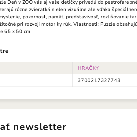
zle Deň v ZOO vás aj vaše detičky privedú do pestrofare
yzerajú rôzne zvieratká nielen vizuálne ale vďaka špeciálne
 myslenie, pozornosť, pamäť, predstavivosť, rozlišovanie far
itočné pri rozvoji motoriky rúk. Vlastnosti: Puzzle obsahu
je 65 x 50 cm
tre
HRAČKY
3700217327743
ať newsletter