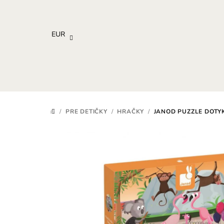
Prejsť
na
obsah
EUR
/
PRE DETIČKY
/
HRAČKY
/
JANOD PUZZLE DOTY
DOMOV