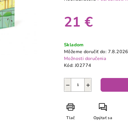
hodnotenie
produktu
21 €
je
0,0
z
Jednotková
5
cena:
Skladom
hviezdičiek.
Môžeme doručiť do:
7.8.202
Možnosti doručenia
Kód:
J02774
−
+
Tlač
Opýtať sa