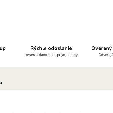
kup
Rýchle odoslanie
Overený 
tovaru skladom po prijatí platby
Dôverujú
ia