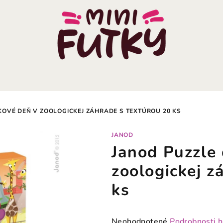
KOVÉ DEŇ V ZOOLOGICKEJ ZÁHRADE S TEXTÚROU 20 KS
JANOD
Janod Puzzle
zoologickej z
ks
Priemerné
Neohodnotené
Podrobnosti 