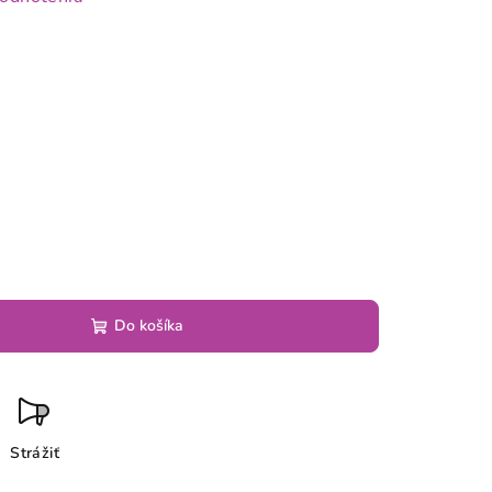
6
Do košíka
Strážiť