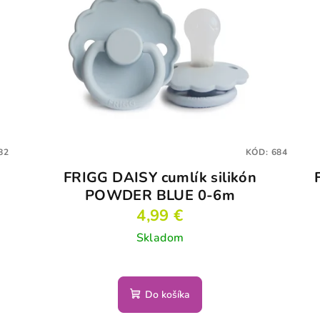
82
KÓD:
684
FRIGG DAISY cumlík silikón
POWDER BLUE 0-6m
4,99 €
Skladom
Do košíka