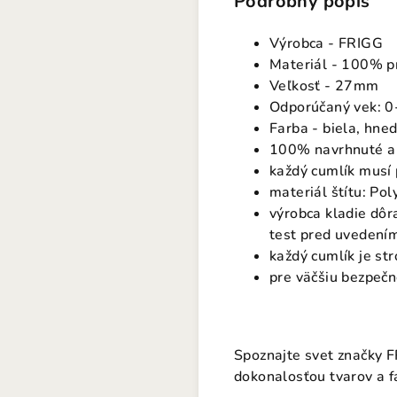
Podrobný popis
Výrobca - FRIGG
Materiál - 100% pr
Veľkosť - 27mm
Odporúčaný vek: 0
Farba - biela, hne
100% navrhnuté a
každý cumlík musí
materiál štítu: Po
výrobca kladie dôr
test pred uvedení
každý cumlík je st
pre väčšiu bezpečn
Spoznajte svet značky F
dokonalosťou tvarov a f