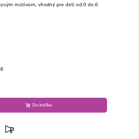
kovým motívom, vhodný pre deti od 0 do 6
26
Do košíka