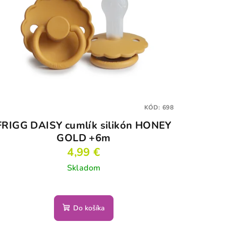
KÓD:
698
FRIGG DAISY cumlík silikón HONEY
GOLD +6m
4,99 €
Skladom
Do košíka