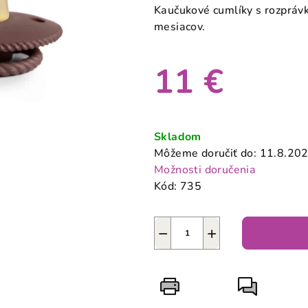
produktu
Kaučukové cumlíky s rozpráv
je
mesiacov.
0,0
z
11 €
5
hviezdičiek.
Jednotková
cena:
Skladom
Môžeme doručiť do:
11.8.20
Možnosti doručenia
Kód:
735
−
+