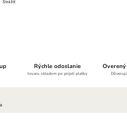
Strážiť
kup
Rýchle odoslanie
Overený 
tovaru skladom po prijatí platby
Dôverujú
ia