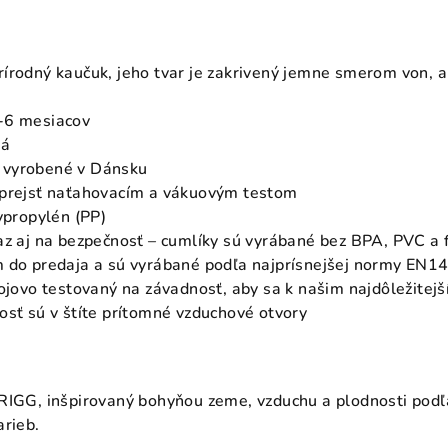
írodný kaučuk, jeho tvar je zakrivený jemne smerom von, 
-6 mesiacov
dá
 vyrobené v Dánsku
 prejsť naťahovacím a vákuovým testom
lypropylén (PP)
az aj na bezpečnosť – cumlíky sú vyrábané bez BPA, PVC a 
m do predaja a sú vyrábané podľa najprísnejšej normy EN1
rojovo testovaný na závadnosť, aby sa k našim najdôležitej
osť sú v štíte prítomné vzduchové otvory
RIGG, inšpirovaný bohyňou zeme, vzduchu a plodnosti podľa
arieb.