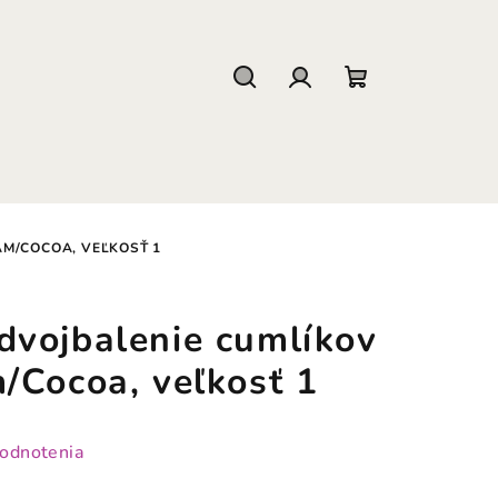
Hľadať
Prihlásenie
Nákupný
košík
AM/COCOA, VEĽKOSŤ 1
vojbalenie cumlíkov
/Cocoa, veľkosť 1
hodnotenia