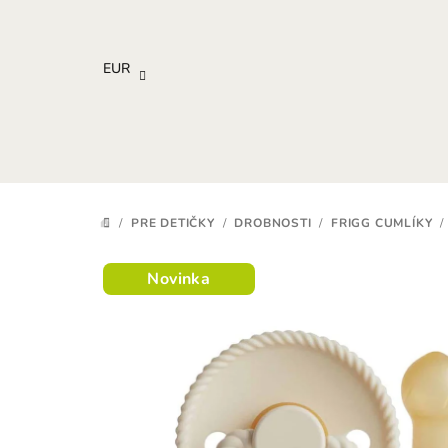
Prejsť
na
obsah
EUR
/
PRE DETIČKY
/
DROBNOSTI
/
FRIGG CUMLÍKY
/
DOMOV
Novinka