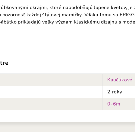
rúbkovanými okrajmi, ktoré napodobňujú lupene kvetov, je
 pozornosť každej štýlovej mamičky.
Vďaka tomu sa FRIGG p
bábätko prikladajú veľký význam klasickému dizajnu s mod
tre
Kaučukové
2 roky
0-6m