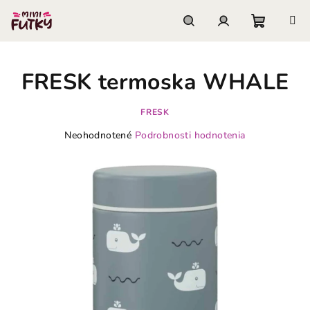
Prejsť
na
obsah
Nákupn
Hľadať
Prihlásenie
FRESK termoska WHALE
košík
FRESK
Priemerné
Neohodnotené
Podrobnosti hodnotenia
hodnotenie
produktu
je
0,0
z
5
hviezdičiek.