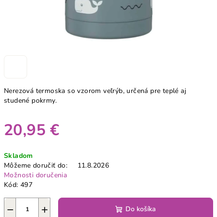
Nerezová termoska so vzorom veľrýb, určená pre teplé aj
studené pokrmy.
20,95 €
Jednotková
Skladom
cena:
Môžeme doručiť do:
11.8.2026
Možnosti doručenia
Kód:
497
−
+
Do košíka