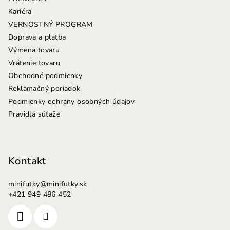
t
Kariéra
i
VERNOSTNÝ PROGRAM
e
Doprava a platba
Výmena tovaru
Vrátenie tovaru
Obchodné podmienky
Reklamačný poriadok
Podmienky ochrany osobných údajov
Pravidlá súťaže
Kontakt
minifutky
@
minifutky.sk
+421 949 486 452