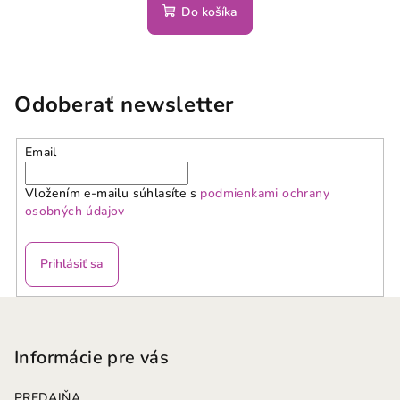
Do košíka
Odoberať newsletter
Email
Vložením e-mailu súhlasíte s
podmienkami ochrany
osobných údajov
Prihlásiť sa
Z
á
p
Informácie pre vás
ä
PREDAJŇA