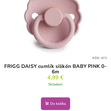
KÓD:
672
FRIGG DAISY cumlík silikón BABY PINK 0-
6m
4,99 €
Skladom
Do košíka