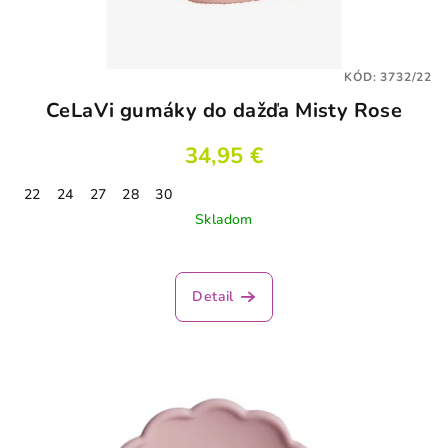
KÓD:
3732/22
CeLaVi gumáky do dažďa Misty Rose
34,95 €
22
24
27
28
30
Skladom
Detail