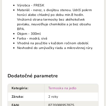
Výrobca - FRESK
Materiál - nerez, s dvojitou stenou. Udrží pokrm
horúci alebo chladný po dobu min.8 hodín.
Vnútorná strana termosky bez akéhokoľvek
povlaku, neuvoľňuje chemikálie a je bez obsahu
BPA.
Objem - 300ml
Farba - modrá, sivá
Vhodná na použitie v každom ročnom období.
Nevhodné do umývačky riadu a mikrovlnnej rúry.
Dodatočné parametre
Kategória
:
Termoska na jedlo
Záruka
:
2 roky
EAN
:
8720088957875