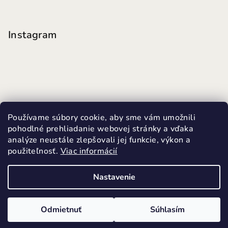
Instagram
Používame súbory cookie, aby sme vám umožnili
pohodlné prehliadanie webovej stránky a vďaka
analýze neustále zlepšovali jej funkcie, výkon a
použiteľnosť.
Viac informácií
Sledovať na Instagrame
Nastavenie
Copyright 2026
MINI FUTKY
. Všetky práva vyhradené.
Upraviť nastavenie cookies
Odmietnuť
Súhlasím
Vytvoril Shoptet