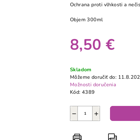
produktu
Ochrana proti vlhkosti a neči
je
0,0
Objem 300ml
z
5
8,50 €
hviezdičiek.
Jednotková
cena:
Skladom
Môžeme doručiť do:
11.8.20
Možnosti doručenia
Kód:
4389
−
+