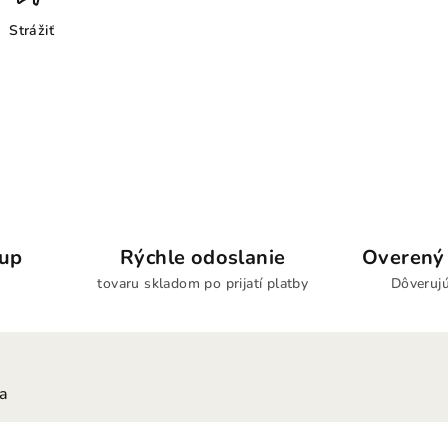
Strážiť
kup
Rýchle odoslanie
Overený 
tovaru skladom po prijatí platby
Dôverujú
ia