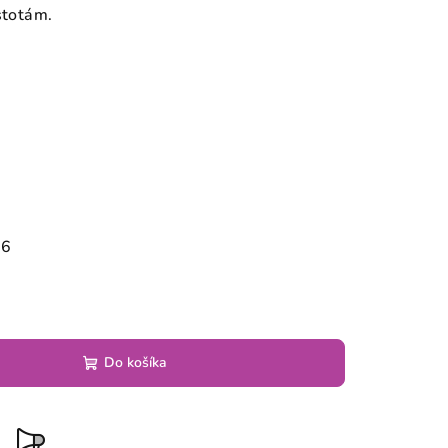
stotám.
26
Do košíka