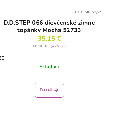
KÓD:
58052/25
D.D.STEP 066 dievčenské zimné
topánky Mocha 52733
35,15 €
46,90 €
(–25 %)
25
Skladom
Detail