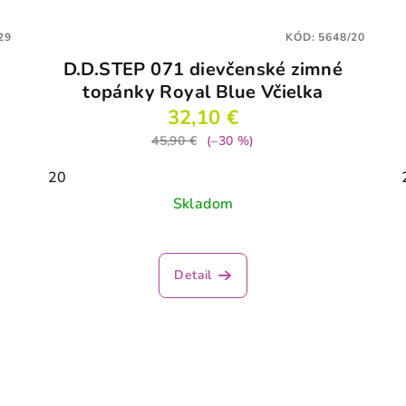
29
KÓD:
5648/20
D.D.STEP 071 dievčenské zimné
topánky Royal Blue Včielka
32,10 €
45,90 €
(–30 %)
20
Skladom
Detail