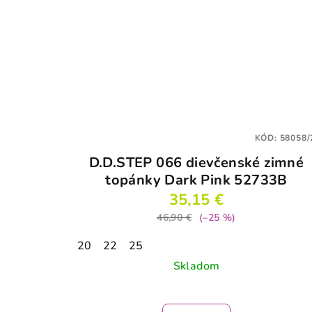
KÓD:
58058/
D.D.STEP 066 dievčenské zimné
topánky Dark Pink 52733B
35,15 €
46,90 €
(–25 %)
20
22
25
Skladom