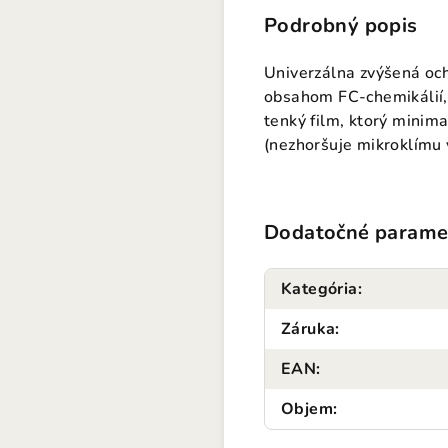
Podrobný popis
Univerzálna zvýšená och
obsahom FC-chemikálií, 
tenký film, ktorý minim
(nezhoršuje mikroklímu 
Dodatočné parame
Kategória
:
Záruka
:
EAN
:
Objem
: