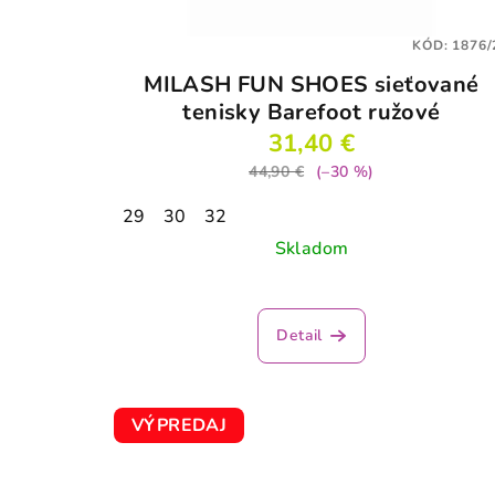
KÓD:
1876/
MILASH FUN SHOES sieťované
tenisky Barefoot ružové
31,40 €
44,90 €
(–30 %)
29
30
32
Skladom
Priemerné
hodnotenie
Detail
produktu
je
3,8
z
VÝPREDAJ
5
hviezdičiek.