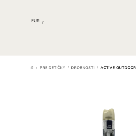
Prejsť
na
obsah
EUR
/
PRE DETIČKY
/
DROBNOSTI
/
ACTIVE OUTDOOR
DOMOV