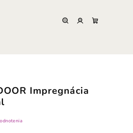
Hľadať
Prihlásenie
Nákupný
košík
OOR Impregnácia
l
hodnotenia