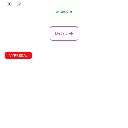
26
37
Skladom
Priemerné
hodnotenie
produktu
Detail
je
3,7
z
5
VÝPREDAJ
hviezdičiek.