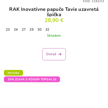
KÓD:
1183/23
RAK Inovatívne papuče Ťavie uzavretá
špička
28,90 €
23
24
27
29
30
32
Skladom
Detail
Novinka
10% ZĽAVA S KÓDOM TOPGAL10