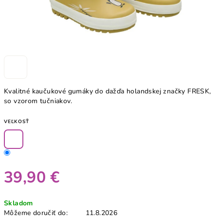
Kvalitné kaučukové gumáky do dažďa holandskej značky FRESK,
so vzorom tučniakov.
VEĽKOSŤ
39,90 €
Jednotková
Skladom
cena:
Môžeme doručiť do:
11.8.2026