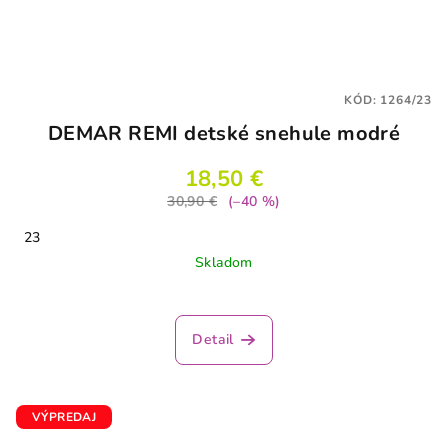
KÓD:
1264/23
DEMAR REMI detské snehule modré
18,50 €
30,90 €
(–40 %)
23
Skladom
Priemerné
hodnotenie
produktu
Detail
je
4,5
z
5
VÝPREDAJ
hviezdičiek.