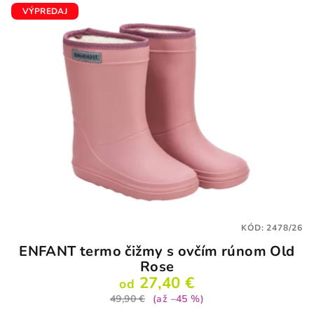
VÝPREDAJ
KÓD:
2478/26
ENFANT termo čižmy s ovčím rúnom Old
Rose
27,40 €
od
49,90 €
(až –45 %)