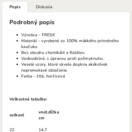
Popis
Diskusia
Podrobný popis
Výrobca - FRESK
Materiál - vyrobené zo 100% mäkkého prírodného
kaučuku.
Bez obsahu chemikálií a ftalátov.
Vodeodolné, s úpravou proti pošmyknutiu.
Veselé vzory, ktoré skvele doplnia akékoľvek
nepremokavé oblečenie.
Farba - žltá, horčicová
Veľkostná tabuľka:
vnút.dĺžka
veľkosť
cm
22
14,7