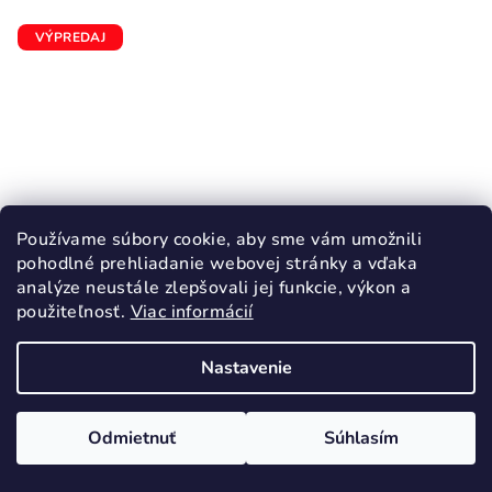
VÝPREDAJ
Používame súbory cookie, aby sme vám umožnili
pohodlné prehliadanie webovej stránky a vďaka
analýze neustále zlepšovali jej funkcie, výkon a
použiteľnosť.
Viac informácií
Nastavenie
KÓD:
2475/20
ENFANT termo čižmy s ovčím rúnom Black
Odmietnuť
Súhlasím
24,95 €
49,90 €
(–50 %)