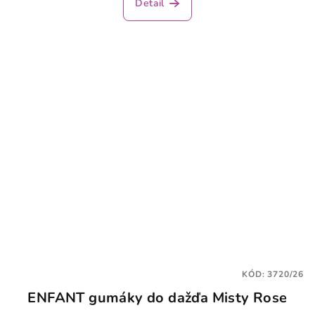
Detail
je
5,0
z
5
hviezdičiek.
KÓD:
3720/26
ENFANT gumáky do dažďa Misty Rose