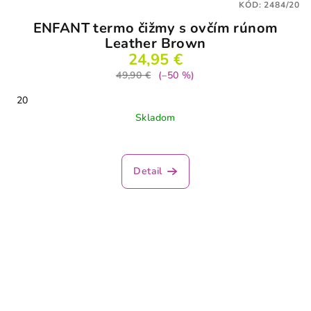
KÓD:
2484/20
ENFANT termo čižmy s ovčím rúnom
Leather Brown
24,95 €
49,90 €
(–50 %)
20
Skladom
Detail