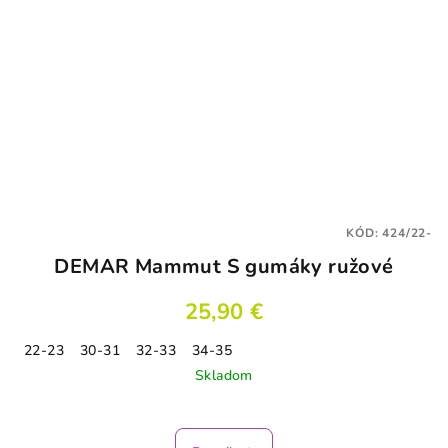
KÓD:
424/22-
DEMAR Mammut S gumáky ružové
25,90 €
22-23
30-31
32-33
34-35
Skladom
Priemerné
hodnotenie
produktu