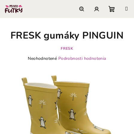
Prejsť
na
obsah
Nákupn
Hľadať
Prihlásenie
FRESK gumáky PINGUIN
košík
FRESK
Priemerné
Neohodnotené
Podrobnosti hodnotenia
hodnotenie
produktu
je
0,0
z
5
hviezdičiek.