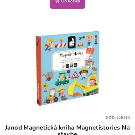
Do košíka
KÓD:
J05454
Janod Magnetická kniha Magnetistories Na
stavbe