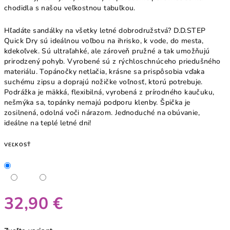
chodidla s našou veľkostnou tabuľkou.
Hľadáte sandálky na všetky letné dobrodružstvá? D.D.STEP
Quick Dry sú ideálnou voľbou na ihrisko, k vode, do mesta,
kdekoľvek. Sú ultraľahké, ale zároveň pružné a tak umožňujú
prirodzený pohyb. Vyrobené sú z rýchloschnúceho priedušného
materiálu. Topánočky netlačia, krásne sa prispôsobia vďaka
suchému zipsu a doprajú nožičke voľnosť, ktorú potrebuje.
Podrážka je mäkká, flexibilná, vyrobená z prírodného kaučuku,
nešmýka sa, topánky nemajú podporu klenby. Špička je
zosilnená, odolná voči nárazom. Jednoduché na obúvanie,
ideálne na teplé letné dni!
VEĽKOSŤ
32,90 €
Jednotková