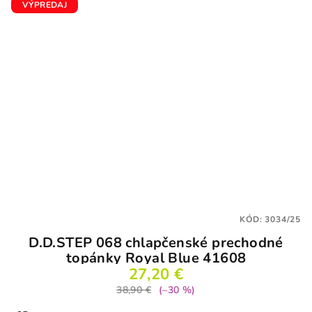
5
VÝPREDAJ
hviezdičiek.
KÓD:
3034/25
D.D.STEP 068 chlapčenské prechodné
topánky Royal Blue 41608
27,20 €
38,90 €
(–30 %)