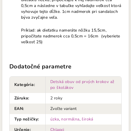
0,5cm a následne v tabuľke vyhľadajte veľkosť ktorá
vyhovuje tejto dĺžke. 1cm nadmerok pri sandaloch
býva zvyčajne veľa.
Príklad: ak dieťatku nameráte nôžku 15,5cm,
pripočítate nadmerok cca 0,5cm = 16cm (vyberiete
veľkosť 25)
Dodatočné parametre
Detská obuv od prvých krokov až
Kategória
:
po školákov
Záruka
:
2 roky
EAN
:
Zvoľte variant
Typ nožičky
:
úzka
,
normálna
,
široká
Určenie
:
Chlapci