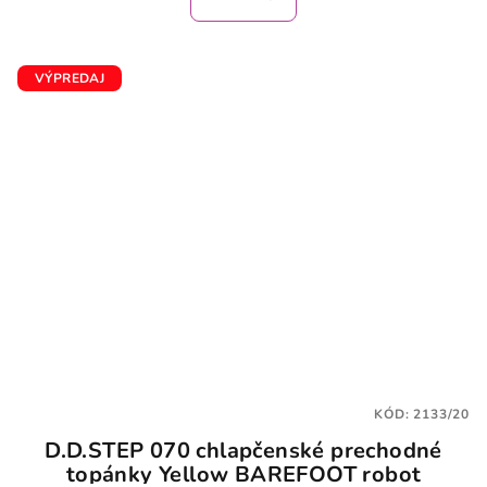
je
2,5
z
5
VÝPREDAJ
hviezdičiek.
KÓD:
2133/20
D.D.STEP 070 chlapčenské prechodné
topánky Yellow BAREFOOT robot