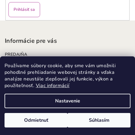
Prihlásiť sa
Z
á
p
Informácie pre vás
ä
PREDAJŇA
t
Kariéra
i
Používame súbory cookie, aby sme vám umožnili
VERNOSTNÝ PROGRAM
pohodlné prehliadanie webovej stránky a vďaka
e
Doprava a platba
analýze neustále zlepšovali jej funkcie, výkon a
Výmena tovaru
použiteľnosť.
Viac informácií
Vrátenie tovaru
Obchodné podmienky
Nastavenie
Reklamačný poriadok
Podmienky ochrany osobných údajov
Odmietnuť
Súhlasím
Pravidlá súťaže