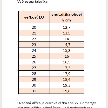
Veľkostná tabuľka:
Uvedená dĺžka je celková dĺžka stielky. Odmerajte
dieťatku nôžku, pripočítajte k nej nadmerok cca