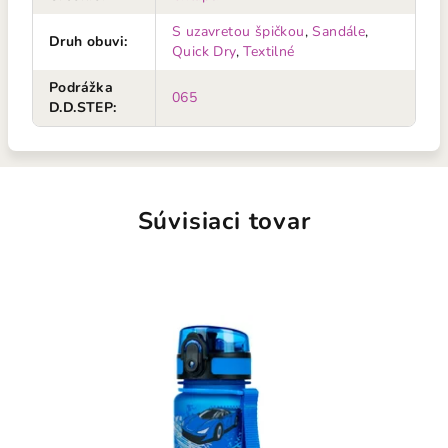
S uzavretou špičkou
,
Sandále
,
Druh obuvi
:
Quick Dry
,
Textilné
Podrážka
065
D.D.STEP
:
Súvisiaci tovar