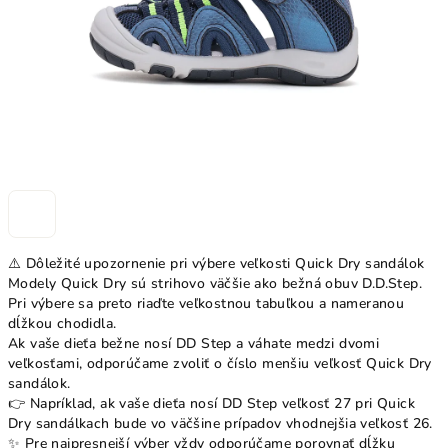
⚠️ Dôležité upozornenie pri výbere veľkosti Quick Dry sandálok
Modely Quick Dry sú strihovo väčšie ako bežná obuv D.D.Step.
Pri výbere sa preto riaďte veľkostnou tabuľkou a nameranou
dĺžkou chodidla.
Ak vaše dieťa bežne nosí DD Step a váhate medzi dvomi
veľkosťami, odporúčame zvoliť o číslo menšiu veľkosť Quick Dry
sandálok.
👉 Napríklad, ak vaše dieťa nosí DD Step veľkosť 27 pri Quick
Dry sandálkach bude vo väčšine prípadov vhodnejšia veľkosť 26.
✨ Pre najpresnejší výber vždy odporúčame porovnať dĺžku