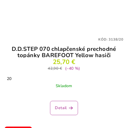
KÓD:
3138/20
D.D.STEP 070 chlapčenské prechodné
topánky BAREFOOT Yellow hasiči
25,70 €
42,90 €
(–40 %)
20
Skladom
Priemerné
hodnotenie
produktu
Detail
je
5,0
z