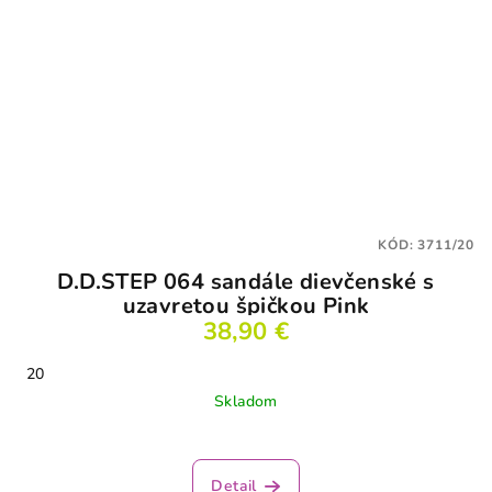
KÓD:
3711/20
D.D.STEP 064 sandále dievčenské s
uzavretou špičkou Pink
38,90 €
20
Skladom
Priemerné
hodnotenie
produktu
Detail