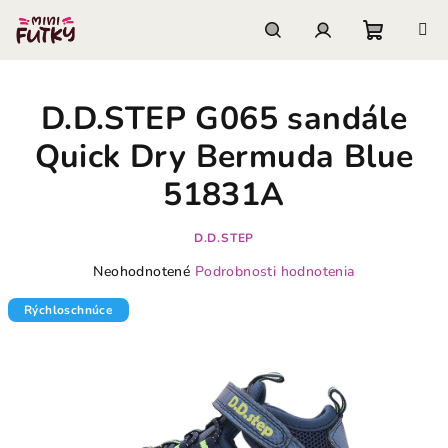
Prejsť
na
obsah
Nákupn
Hľadať
Prihlásenie
D.D.STEP G065 sandále
košík
Quick Dry Bermuda Blue
51831A
D.D.STEP
Priemerné
Neohodnotené
Podrobnosti hodnotenia
hodnotenie
produktu
Rýchloschnúce
je
0,0
z
5
hviezdičiek.