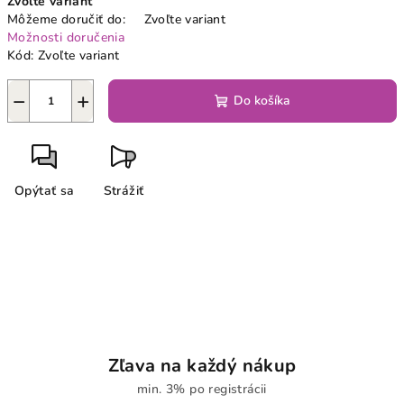
Zvoľte variant
cena:
Môžeme doručiť do:
Zvoľte variant
Možnosti doručenia
Kód:
Zvoľte variant
−
+
Do košíka
Opýtať sa
Strážiť
Zľava na každý nákup
min. 3% po registrácii