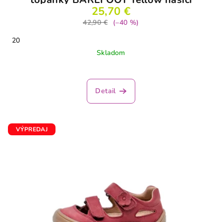
25,70 €
42,90 €
(–40 %)
20
Skladom
Priemerné
hodnotenie
produktu
Detail
je
5,0
z
5
VÝPREDAJ
hviezdičiek.