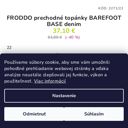
KÓD:
3271/22
FRODDO prechodné topánky BAREFOOT
BASE denim
37,10 €
61,90 €
(–40 %)
22
Skladom
Používame súbory cookie, aby sme vám umožnili
pohodlné prehliadanie webovej stránky a vďaka
analýze neustále zlepšovali jej funkcie, výkon a
Detail
použiteľnosť.
Viac informácií
Nastavenie
Odmietnuť
Súhlasím