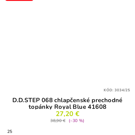
hviezdičiek.
KÓD:
3034/25
D.D.STEP 068 chlapčenské prechodné
topánky Royal Blue 41608
27,20 €
38,90 €
(–30 %)
25