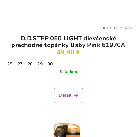
KÓD:
60920/25
D.D.STEP 050 LIGHT dievčenské
prechodné topánky Baby Pink 61970A
49,90 €
25
27
28
29
30
Skladom
Priemerné
hodnotenie
produktu
Detail
je
5,0
z
5
hviezdičiek.