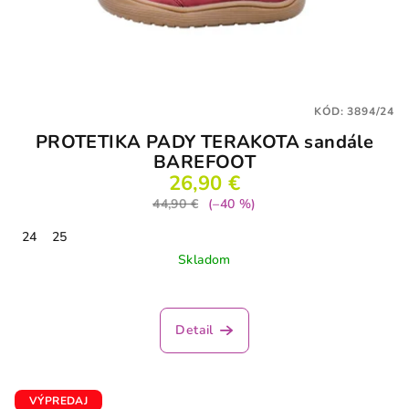
KÓD:
3894/24
PROTETIKA PADY TERAKOTA sandále
BAREFOOT
26,90 €
44,90 €
(–40 %)
24
25
Skladom
Priemerné
hodnotenie
produktu
Detail
je
5,0
z
5
VÝPREDAJ