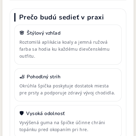
Prečo budú sedieť v praxi
🌸
Štýlový vzhľad
Roztomilá aplikácia koaly a jemná ružová
farba sa hodia ku každému dievčenskému
outfitu.
🦶
Pohodlný strih
Okrúhla špička poskytuje dostatok miesta
pre prsty a podporuje zdravý vývoj chodidla.
🛡️
Vysoká odolnosť
Vyvýšená guma na špičke účinne chráni
topánku pred okopaním pri hre.