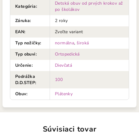
Detská obuv od prvých krokov až
Kategória
:
po školákov
Záruka
:
2 roky
EAN
:
Zvoľte variant
Typ nožičky
:
normálna
,
široká
Typ obuvi
:
Ortopedická
Určenie
:
Dievčatá
Podrážka
100
D.D.STEP
:
Obuv
:
Plátenky
Súvisiaci tovar