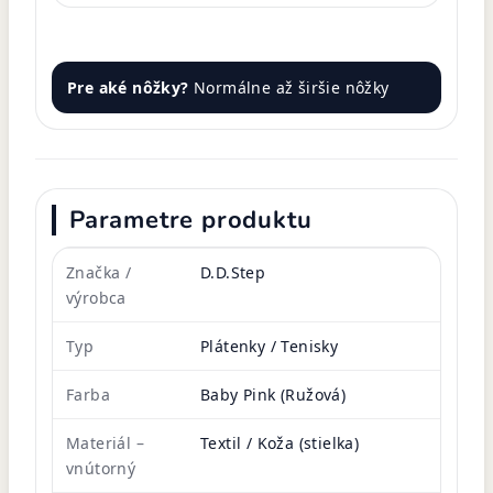
Pre aké nôžky?
Normálne až širšie nôžky
Parametre produktu
Značka /
D.D.Step
výrobca
Typ
Plátenky / Tenisky
Farba
Baby Pink (Ružová)
Materiál –
Textil / Koža (stielka)
vnútorný