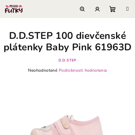
Prejsť
na
obsah
Nákupn
Hľadať
Prihlásenie
D.D.STEP 100 dievčenské
košík
plátenky Baby Pink 61963D
D.D.STEP
Priemerné
Neohodnotené
Podrobnosti hodnotenia
hodnotenie
produktu
je
0,0
z
5
hviezdičiek.