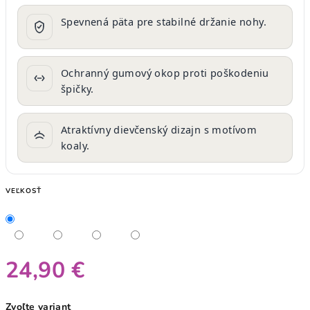
Spevnená päta pre stabilné držanie nohy.
Ochranný gumový okop proti poškodeniu
špičky.
Atraktívny dievčenský dizajn s motívom
koaly.
VEĽKOSŤ
24,90 €
Jednotková
Zvoľte variant
cena: