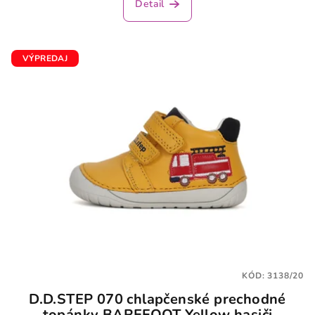
Detail
VÝPREDAJ
KÓD:
3138/20
D.D.STEP 070 chlapčenské prechodné
topánky BAREFOOT Yellow hasiči