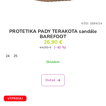
KÓD:
3894/24
PROTETIKA PADY TERAKOTA sandále
BAREFOOT
26,90 €
44,90 €
(–40 %)
24
25
Skladom
Priemerné
hodnotenie
produktu
Detail
je
5,0
z
5
VÝPREDAJ
hviezdičiek.