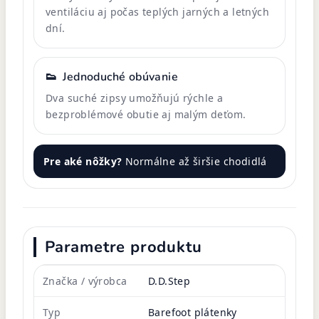
ventiláciu aj počas teplých jarných a letných
dní.
👟
Jednoduché obúvanie
Dva suché zipsy umožňujú rýchle a
bezproblémové obutie aj malým deťom.
Pre aké nôžky?
Normálne až širšie chodidlá
Parametre produktu
Značka / výrobca
D.D.Step
Typ
Barefoot plátenky