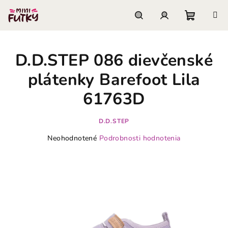
Prejsť
na
obsah
Nákupn
Hľadať
Prihlásenie
D.D.STEP 086 dievčenské
košík
plátenky Barefoot Lila
61763D
D.D.STEP
Priemerné
Neohodnotené
Podrobnosti hodnotenia
hodnotenie
produktu
je
0,0
z
5
hviezdičiek.