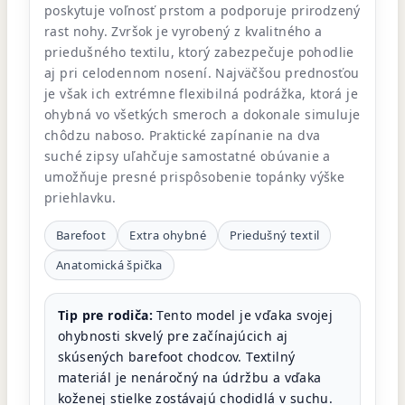
poskytuje voľnosť prstom a podporuje prirodzený
rast nohy. Zvršok je vyrobený z kvalitného a
priedušného textilu, ktorý zabezpečuje pohodlie
aj pri celodennom nosení. Najväčšou prednosťou
je však ich extrémne flexibilná podrážka, ktorá je
ohybná vo všetkých smeroch a dokonale simuluje
chôdzu naboso. Praktické zapínanie na dva
suché zipsy uľahčuje samostatné obúvanie a
umožňuje presné prispôsobenie topánky výške
priehlavku.
Barefoot
Extra ohybné
Priedušný textil
Anatomická špička
Tip pre rodiča:
Tento model je vďaka svojej
ohybnosti skvelý pre začínajúcich aj
skúsených barefoot chodcov. Textilný
materiál je nenáročný na údržbu a vďaka
koženej stielke zostávajú chodidlá v suchu.