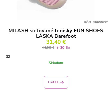
KÓD:
56690/32
MILASH sieťované tenisky FUN SHOES
LÁSKA Barefoot
31,40 €
44,90 €
(–30 %)
32
Skladom
Detail