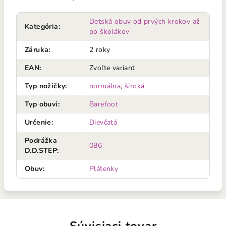
Detská obuv od prvých krokov až
Kategória
:
po školákov
Záruka
:
2 roky
EAN
:
Zvoľte variant
Typ nožičky
:
normálna
,
široká
Typ obuvi
:
Barefoot
Určenie
:
Dievčatá
Podrážka
086
D.D.STEP
:
Obuv
:
Plátenky
Súvisiaci tovar