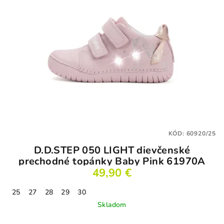
KÓD:
60920/25
D.D.STEP 050 LIGHT dievčenské
prechodné topánky Baby Pink 61970A
49,90 €
25
27
28
29
30
Skladom
Priemerné