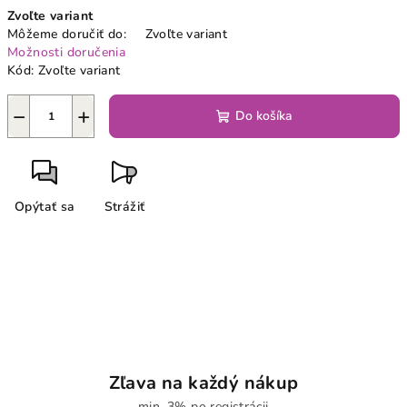
Jednotková
Zvoľte variant
cena:
Môžeme doručiť do:
Zvoľte variant
Možnosti doručenia
Kód:
Zvoľte variant
−
+
Do košíka
Opýtať sa
Strážiť
Zľava na každý nákup
min. 3% po registrácii