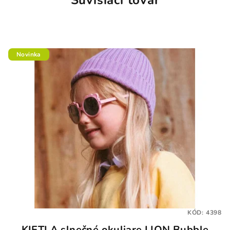
Novinka
KÓD:
4398
KIETLA slnečné okuliare LION Bubble