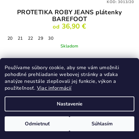
KÓD:
3013/20
PROTETIKA ROBY JEANS plátenky
BAREFOOT
36,90 €
od
20
21
22
29
30
Skladom
Používame súbory cookie, aby sme vám umožnili
Detail
pohodlné prehliadanie webovej stránky a vďaka
analýze neustále zlepšovali jej funkcie, výkon a
použiteľnosť.
Viac informácií
VÝPREDAJ
Nastavenie
Odmietnuť
Súhlasím