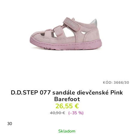
KÓD:
3666/30
D.D.STEP 077 sandále dievčenské Pink
Barefoot
26,55 €
40,90 €
(–35 %)
30
Skladom