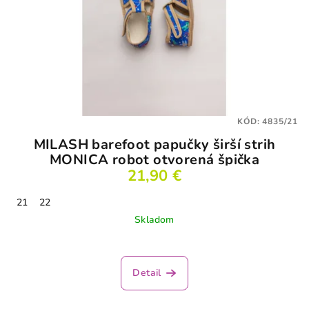
KÓD:
4835/21
MILASH barefoot papučky širší strih
MONICA robot otvorená špička
21,90 €
21
22
Skladom
Priemerné
hodnotenie
produktu
Detail
je
3,5