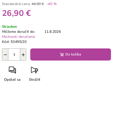
štandardná cena:
44,90 €
–40 %
26,90 €
Jednotková
Skladom
cena:
Môžeme doručiť do:
11.8.2026
Možnosti doručenia
Kód:
53495/20
−
+
Do košíka
Opýtať sa
Strážiť