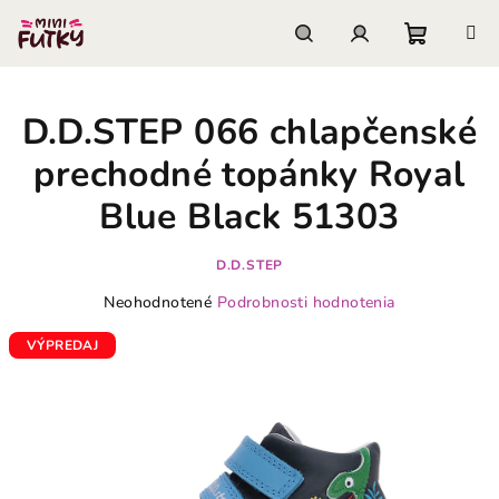
Prejsť
na
obsah
Nákupn
Hľadať
Prihlásenie
D.D.STEP 066 chlapčenské
košík
prechodné topánky Royal
Blue Black 51303
D.D.STEP
Priemerné
Neohodnotené
Podrobnosti hodnotenia
hodnotenie
produktu
VÝPREDAJ
je
0,0
z
5
hviezdičiek.