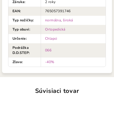
Záruka
:
2 roky
EAN
:
765057391746
Typ nožičky
:
normálna
,
široká
Typ obuvi
:
Ortopedická
Určenie
:
Chlapci
Podrážka
066
D.D.STEP
:
Zľava
:
-40%
Súvisiaci tovar