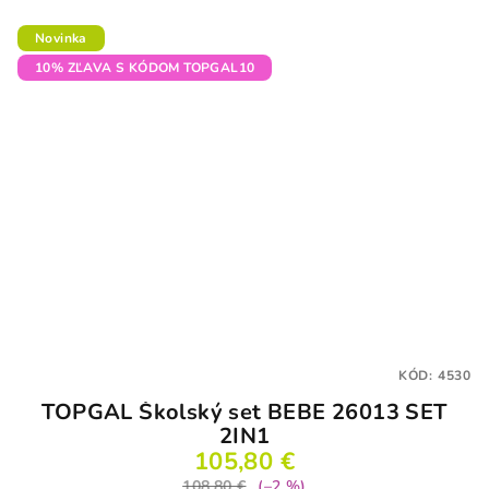
Novinka
10% ZĽAVA S KÓDOM TOPGAL10
KÓD:
4530
TOPGAL Školský set BEBE 26013 SET
2IN1
105,80 €
108,80 €
(–2 %)