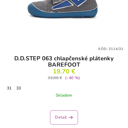
KÓD:
3114/31
D.D.STEP 063 chlapčenské plátenky
BAREFOOT
19,70 €
32,90 €
(–40 %)
31
33
Skladom
Detail