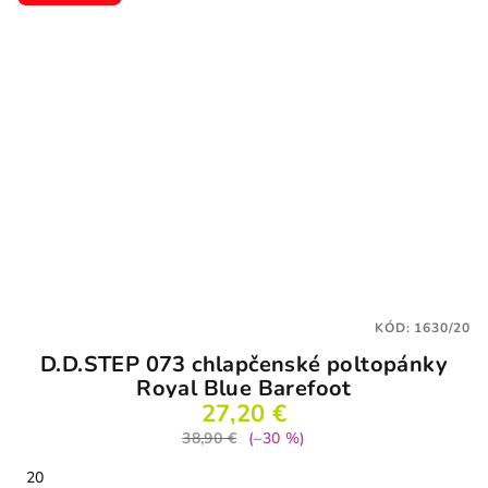
KÓD:
1630/20
D.D.STEP 073 chlapčenské poltopánky
Royal Blue Barefoot
27,20 €
38,90 €
(–30 %)
20