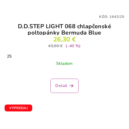
KÓD:
1642/25
D.D.STEP LIGHT 068 chlapčenské
poltopánky Bermuda Blue
26,30 €
43,90 €
(–40 %)
25
Skladom
Detail
VÝPREDAJ