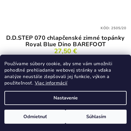
KÓD:
2505/20
D.D.STEP 070 chlapčenské zimné topánky
Royal Blue Dino BAREFOOT
27,50 €
45,90 €
(–40 %)
Používame súbory cookie, aby sme vám umožnili
20
pohodlné prehliadanie webovej stránky a vďaka
Skladom
analýze neustále zlepšovali jej funkcie, výkon a
použiteľnosť.
Viac informácií
Nastavenie
Detail
Odmietnuť
Súhlasím
VÝPREDAJ