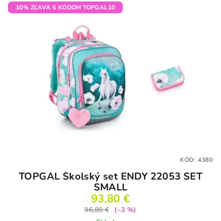
10% ZĽAVA S KÓDOM TOPGAL10
KÓD:
4380
TOPGAL Školský set ENDY 22053 SET
SMALL
93,80 €
96,80 €
(–3 %)