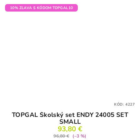
z
5
10% ZĽAVA S KÓDOM TOPGAL10
hviezdičiek.
KÓD:
4227
TOPGAL Školský set ENDY 24005 SET
SMALL
93,80 €
96,80 €
(–3 %)