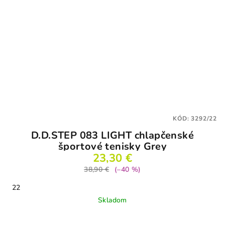
KÓD:
3292/22
D.D.STEP 083 LIGHT chlapčenské
športové tenisky Grey
23,30 €
38,90 €
(–40 %)
22
Skladom