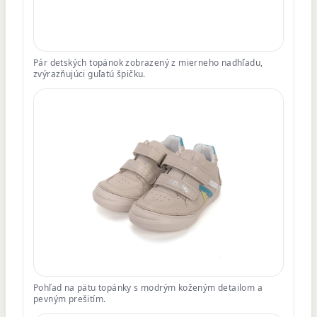
Pár detských topánok zobrazený z mierneho nadhľadu,
zvýrazňujúci guľatú špičku.
Pohľad na pätu topánky s modrým koženým detailom a
pevným prešitím.