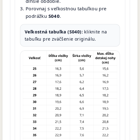
dlhšie obdobie.
Porovnaj s veľkostnou tabuľkou pre
podrážku
S040
.
Veľkostná tabuľka (S040):
kliknite na
tabuľku pre zväčšenie originálu.