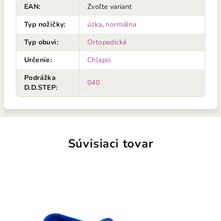
EAN
:
Zvoľte variant
Typ nožičky
:
úzka
,
normálna
Typ obuvi
:
Ortopedická
Určenie
:
Chlapci
Podrážka
040
D.D.STEP
:
Súvisiaci tovar