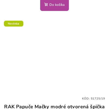
Do košíka
Novinka
KÓD:
51725/19
RAK Papuče Mačky modré otvorená špička