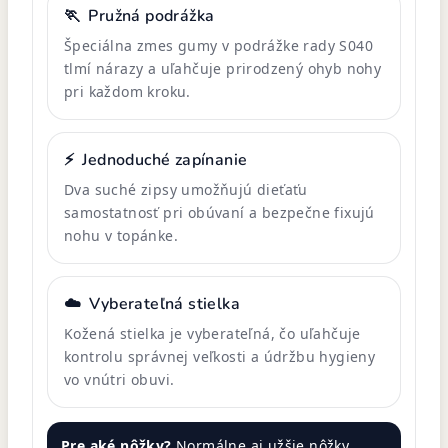
🏃
Pružná podrážka
Špeciálna zmes gumy v podrážke rady S040
tlmí nárazy a uľahčuje prirodzený ohyb nohy
pri každom kroku.
⚡
Jednoduché zapínanie
Dva suché zipsy umožňujú dieťaťu
samostatnosť pri obúvaní a bezpečne fixujú
nohu v topánke.
☁️
Vyberateľná stielka
Kožená stielka je vyberateľná, čo uľahčuje
kontrolu správnej veľkosti a údržbu hygieny
vo vnútri obuvi.
Pre aké nôžky?
Normálne aj užšie nôžky