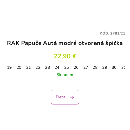
KÓD:
2781/21
RAK Papuče Autá modré otvorená špička
22,90 €
19
20
21
22
23
24
25
26
27
28
29
30
31
Skladom
Priemerné
hodnotenie
produktu
Detail
je
3,1
z
5
hviezdičiek.