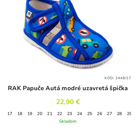
KÓD:
2448/17
RAK Papuče Autá modré uzavretá špička
22,90 €
17
18
19
20
21
22
23
24
25
26
27
28
29
Skladom
Priemerné