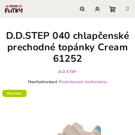
Prejsť
na
obsah
Nákupn
Hľadať
Prihlásenie
D.D.STEP 040 chlapčenské
košík
prechodné topánky Cream
61252
D.D.STEP
Priemerné
Neohodnotené
Podrobnosti hodnotenia
hodnotenie
produktu
Novinka
je
0,0
z
5
hviezdičiek.