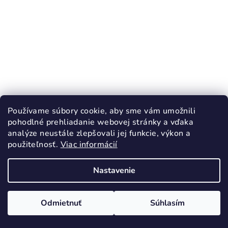
Používame súbory cookie, aby sme vám umožnili
pohodlné prehliadanie webovej stránky a vďaka
analýze neustále zlepšovali jej funkcie, výkon a
použiteľnosť.
Viac informácií
KÓD:
66315/24
ANTAL RASCAL Police barefoot papučky
Nastavenie
čierne uzavretá špička
21,90 €
Odmietnuť
Súhlasím
24
25
26
27
28
29
30
31
32
Skladom