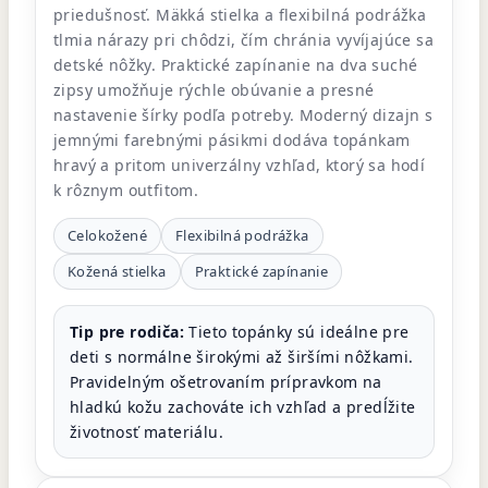
priedušnosť. Mäkká stielka a flexibilná podrážka
tlmia nárazy pri chôdzi, čím chránia vyvíjajúce sa
detské nôžky. Praktické zapínanie na dva suché
zipsy umožňuje rýchle obúvanie a presné
nastavenie šírky podľa potreby. Moderný dizajn s
jemnými farebnými pásikmi dodáva topánkam
hravý a pritom univerzálny vzhľad, ktorý sa hodí
k rôznym outfitom.
Celokožené
Flexibilná podrážka
Kožená stielka
Praktické zapínanie
Tip pre rodiča:
Tieto topánky sú ideálne pre
deti s normálne širokými až širšími nôžkami.
Pravidelným ošetrovaním prípravkom na
hladkú kožu zachováte ich vzhľad a predĺžite
životnosť materiálu.