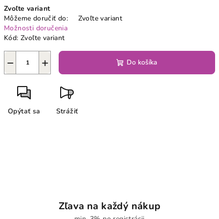
Jednotková
Zvoľte variant
cena:
Môžeme doručiť do:
Zvoľte variant
Možnosti doručenia
Kód:
Zvoľte variant
−
+
Do košíka
Opýtať sa
Strážiť
Zľava na každý nákup
min. 3% po registrácii