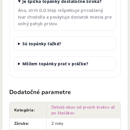
Je špička topánky dostatočne široká?
Áno, strih D.D.Step rešpektuje prirodzený
tvar chodidla a poskytuje dostatok miesta pre
voľný pohyb prstov.
Sú topánky ťažké?
Môžem topánky prať v práčke?
Dodatočné parametre
Detská obuv od prvých krokov až
Kategória
:
po školákov
Záruka
:
2 roky