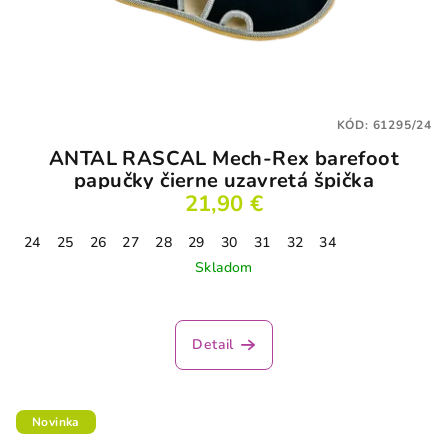
KÓD:
61295/24
ANTAL RASCAL Mech-Rex barefoot
papučky čierne uzavretá špička
21,90 €
24
25
26
27
28
29
30
31
32
34
Skladom
Detail
Novinka