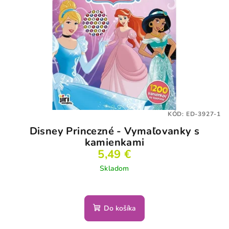
s
d
p
u
r
k
o
t
d
o
u
v
k
t
KÓD:
ED-3927-1
o
Disney Princezné - Vymaľovanky s
v
kamienkami
5,49 €
Skladom
Do košíka