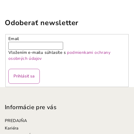
v
l
á
Odoberať newsletter
d
a
Email
c
i
Vložením e-mailu súhlasíte s
podmienkami ochrany
e
osobných údajov
p
r
v
Prihlásiť sa
k
y
Z
v
á
ý
p
Informácie pre vás
p
ä
i
PREDAJŇA
s
t
Kariéra
u
i