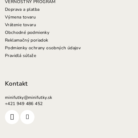
VERNOSTNÝ PROGRAM
e
Doprava a platba
Výmena tovaru
Vrátenie tovaru
Obchodné podmienky
Reklamačný poriadok
Podmienky ochrany osobných údajov
Pravidlá súťaže
Kontakt
minifutky
@
minifutky.sk
+421 949 486 452