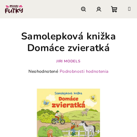
Prejsť
na
obsah
Nákupn
Hľadať
Prihlásenie
Samolepková knižka
košík
Domáce zvieratká
JIRI MODELS
Priemerné
Neohodnotené
Podrobnosti hodnotenia
hodnotenie
produktu
je
0,0
z
5
hviezdičiek.