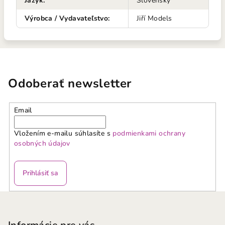
Jazyk
:
Slovenský
Výrobca / Vydavateľstvo
:
Jiří Models
Odoberať newsletter
Email
Vložením e-mailu súhlasíte s
podmienkami ochrany
osobných údajov
Prihlásiť sa
Z
á