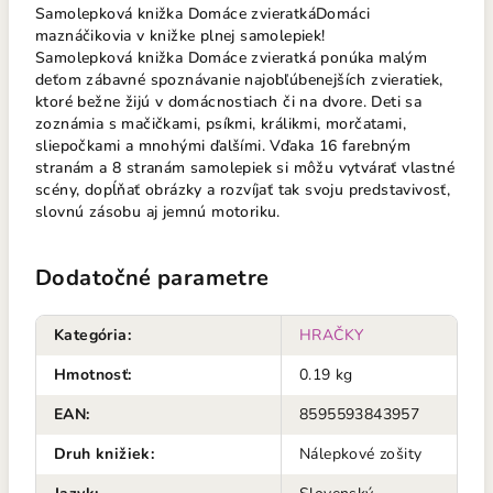
Samolepková knižka Domáce zvieratkáDomáci
maznáčikovia v knižke plnej samolepiek!
Samolepková knižka Domáce zvieratká ponúka malým
deťom zábavné spoznávanie najobľúbenejších zvieratiek,
ktoré bežne žijú v domácnostiach či na dvore. Deti sa
zoznámia s mačičkami, psíkmi, králikmi, morčatami,
sliepočkami a mnohými ďalšími. Vďaka 16 farebným
stranám a 8 stranám samolepiek si môžu vytvárať vlastné
scény, dopĺňať obrázky a rozvíjať tak svoju predstavivosť,
slovnú zásobu aj jemnú motoriku.
Dodatočné parametre
Kategória
:
HRAČKY
Hmotnosť
:
0.19 kg
EAN
:
8595593843957
Druh knižiek
:
Nálepkové zošity