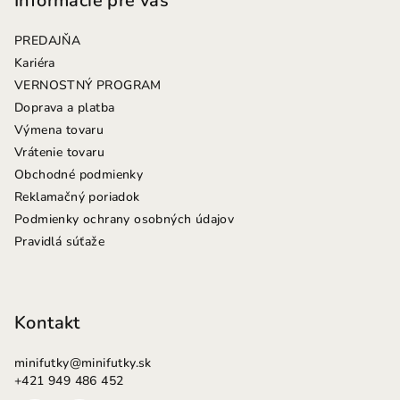
p
Informácie pre vás
ä
PREDAJŇA
t
Kariéra
i
VERNOSTNÝ PROGRAM
e
Doprava a platba
Výmena tovaru
Vrátenie tovaru
Obchodné podmienky
Reklamačný poriadok
Podmienky ochrany osobných údajov
Pravidlá súťaže
Kontakt
minifutky
@
minifutky.sk
+421 949 486 452