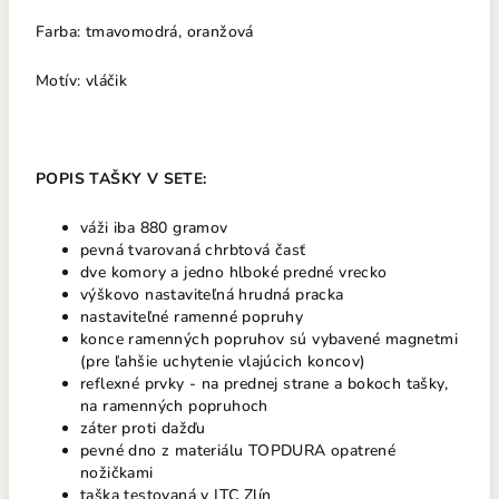
Farba: tmavomodrá, oranžová
Motív: vláčik
POPIS TAŠKY V SETE:
váži iba 880 gramov
pevná tvarovaná chrbtová časť
dve komory a jedno hlboké predné vrecko
výškovo nastaviteľná hrudná pracka
nastaviteľné ramenné popruhy
konce ramenných popruhov sú vybavené magnetmi
(pre ľahšie uchytenie vlajúcich koncov)
reflexné prvky - na prednej strane a bokoch tašky,
na ramenných popruhoch
záter proti dažďu
pevné dno z materiálu TOPDURA opatrené
nožičkami
taška testovaná v ITC Zlín