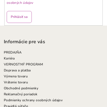
osobných údajov
Prihlásiť sa
Z
á
p
Informácie pre vás
ä
PREDAJŇA
t
Kariéra
i
VERNOSTNÝ PROGRAM
e
Doprava a platba
Výmena tovaru
Vrátenie tovaru
Obchodné podmienky
Reklamačný poriadok
Podmienky ochrany osobných údajov
Pravidlá súťaže