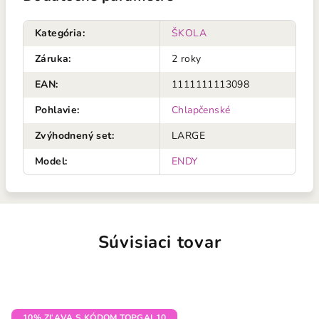
Kategória
:
ŠKOLA
Záruka
:
2 roky
EAN
:
1111111113098
Pohlavie
:
Chlapčenské
Zvýhodnený set
:
LARGE
Model
:
ENDY
Súvisiaci tovar
10% ZĽAVA S KÓDOM TOPGAL10