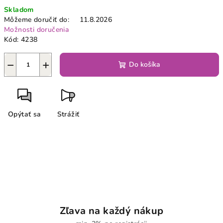
Jednotková
Skladom
cena:
Môžeme doručiť do:
11.8.2026
Možnosti doručenia
Kód:
4238
−
+
Do košíka
Opýtať sa
Strážiť
Zľava na každý nákup