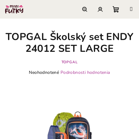
Prejsť
na
obsah
Nákupn
Hľadať
Prihlásenie
TOPGAL Školský set ENDY
košík
24012 SET LARGE
TOPGAL
Priemerné
Neohodnotené
Podrobnosti hodnotenia
hodnotenie
produktu
je
0,0
z
5
hviezdičiek.