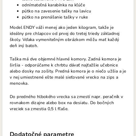
odnímateľná karabínka na kľúče
pútko na zavesenie tašky na lavicu
pútko na prenášanie tašky v ruke
Model ENDY váži menej ako jeden kilogram, takže je
ideálny pre chlapcov od prvej do tretej triedy základnej
školy. Vďaka vymeniteľným obrázkom môžu mať každý
deň iný batoh.
Taška má dve objemné hlavné komory. Zadná komora je
širšia - odporúčame k chrbtu dávať najťažšie učebnice
alebo dosky na zošity. Predná komora je o niečo užšia a je
v nej umiestnené ešte malé sieťované vrecko na zips a
menovka.
Do predného hlbokého vrecka sa zmestí napr. peračník
v
rovnakom dizajne alebo box na desiatu. Do bočných
vreciek sa zmestia 0,5 l fľaše.
Dodatočné parametre