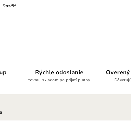
Strážiť
kup
Rýchle odoslanie
Overený 
tovaru skladom po prijatí platby
Dôverujú
ia