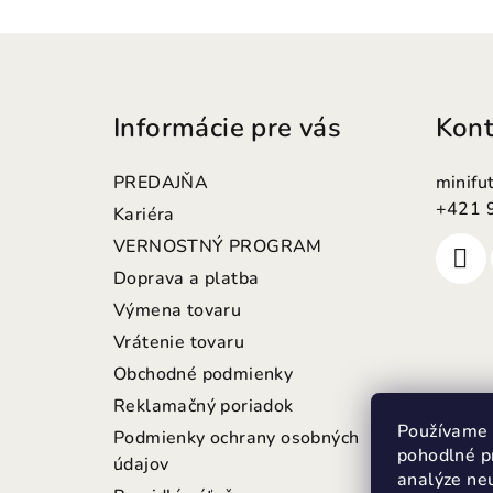
Z
á
Informácie pre vás
Kont
p
ä
PREDAJŇA
minifu
t
+421 
Kariéra
VERNOSTNÝ PROGRAM
i
Doprava a platba
e
Výmena tovaru
Vrátenie tovaru
Obchodné podmienky
Reklamačný poriadok
Používame 
Podmienky ochrany osobných
pohodlné p
údajov
analýze neu