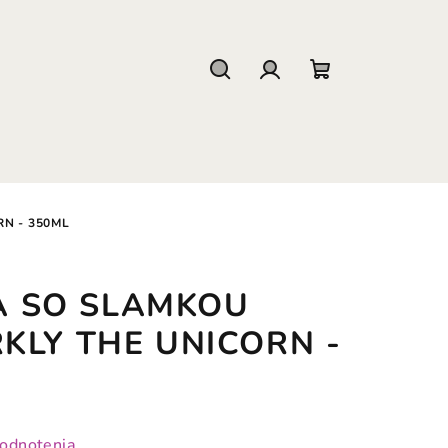
Hľadať
Prihlásenie
Nákupný
košík
N - 350ML
A SO SLAMKOU
RKLY THE UNICORN -
hodnotenia