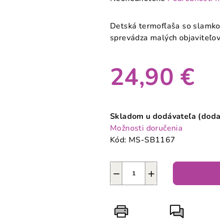
hodnotenie
produktu
Detská termofľaša so slamkou
je
sprevádza malých objaviteľo
0,0
z
24,90 €
5
hviezdičiek.
Jednotková
cena:
Skladom u dodávateľa (doda
Možnosti doručenia
Kód:
MS-SB1167
−
+