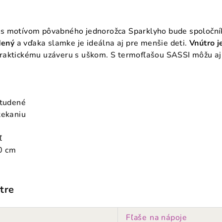
s motívom pôvabného jednorožca Sparklyho bude spoločník
dený
a vďaka slamke je ideálna aj pre menšie deti.
Vnútro j
aktickému uzáveru s uškom. S termofľašou SASSI môžu aj 
studené
tekaniu
ľ
0 cm
tre
Fľaše na nápoje