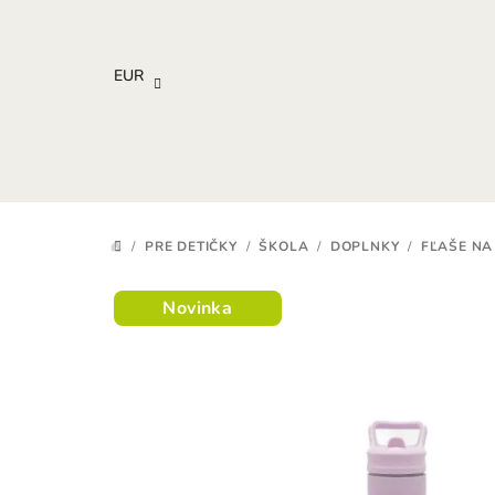
Prejsť
na
obsah
EUR
/
PRE DETIČKY
/
ŠKOLA
/
DOPLNKY
/
FĽAŠE NA
DOMOV
Novinka