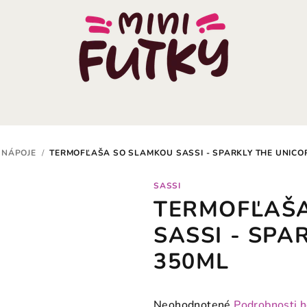
 NÁPOJE
/
TERMOFĽAŠA SO SLAMKOU SASSI - SPARKLY THE UNICOR
SASSI
TERMOFĽAŠ
SASSI - SPA
350ML
Priemerné
Neohodnotené
Podrobnosti 