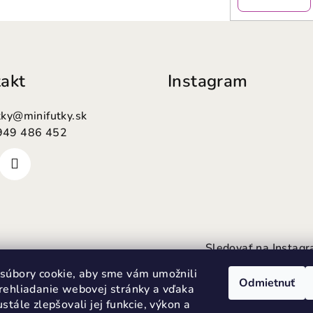
akt
Instagram
tky
@
minifutky.sk
949 486 452
Sledovať na Instag
súbory cookie, aby sme vám umožnili
Odmietnuť
rehliadanie webovej stránky a vďaka
stále zlepšovali jej funkcie, výkon a