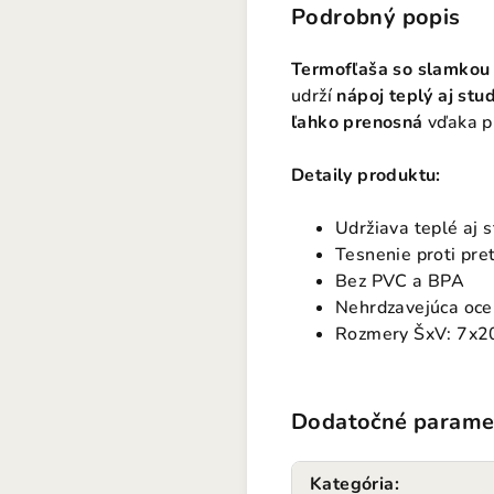
Podrobný popis
Termofľaša so slamkou
udrží
nápoj teplý aj stu
ľahko prenosná
vďaka pr
Detaily produktu:
Udržiava teplé aj 
Tesnenie proti pre
Bez PVC a BPA
Nehrdzavejúca oce
Rozmery ŠxV: 7x2
Dodatočné parame
Kategória
: