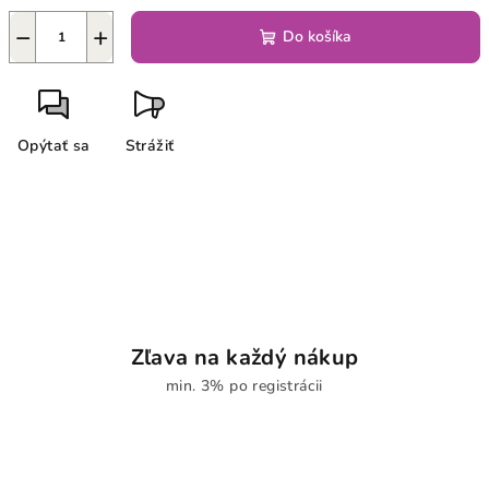
−
+
Do košíka
Opýtať sa
Strážiť
Zľava na každý nákup
min. 3% po registrácii