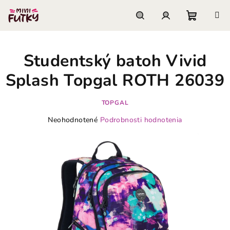
Prejsť
na
obsah
Nákupn
Hľadať
Prihlásenie
Studentský batoh Vivid
košík
Splash Topgal ROTH 26039
TOPGAL
Priemerné
Neohodnotené
Podrobnosti hodnotenia
hodnotenie
produktu
je
0,0
z
5
hviezdičiek.