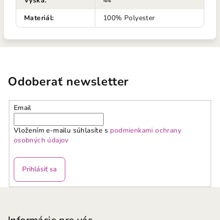
Výška
:
44
Materiál
:
100% Polyester
Odoberať newsletter
Email
Vložením e-mailu súhlasíte s
podmienkami ochrany
osobných údajov
Prihlásiť sa
Z
á