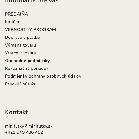
p
Informácie pre vás
ä
PREDAJŇA
t
Kariéra
i
VERNOSTNÝ PROGRAM
e
Doprava a platba
Výmena tovaru
Vrátenie tovaru
Obchodné podmienky
Reklamačný poriadok
Podmienky ochrany osobných údajov
Pravidlá súťaže
Kontakt
minifutky
@
minifutky.sk
+421 949 486 452