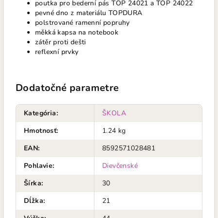
poutka pro bederní pás TOP 24021 a TOP 24022
pevné dno z materiálu TOPDURA
polstrované ramenní popruhy
měkká kapsa na notebook
zátěr proti dešti
reflexní prvky
Dodatočné parametre
Kategória
:
ŠKOLA
Hmotnosť
:
1.24 kg
EAN
:
8592571028481
Pohlavie
:
Dievčenské
Šírka
:
30
Dĺžka
:
21