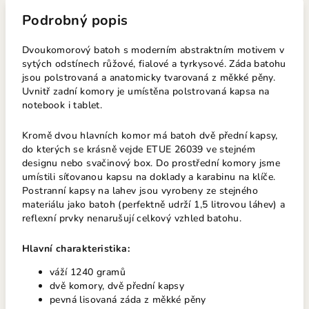
Podrobný popis
Dvoukomorový batoh s moderním abstraktním motivem v
sytých odstínech růžové, fialové a tyrkysové. Záda batohu
jsou polstrovaná a anatomicky tvarovaná z měkké pěny.
Uvnitř zadní komory je umístěna polstrovaná kapsa na
notebook i tablet.
Kromě dvou hlavních komor má batoh dvě přední kapsy,
do kterých se krásně vejde ETUE 26039 ve stejném
designu nebo svačinový box. Do prostřední komory jsme
umístili síťovanou kapsu na doklady a karabinu na klíče.
Postranní kapsy na lahev jsou vyrobeny ze stejného
materiálu jako batoh (perfektně udrží 1,5 litrovou láhev) a
reflexní prvky nenarušují celkový vzhled batohu.
Hlavní charakteristika:
váží 1240 gramů
dvě komory, dvě přední kapsy
pevná lisovaná záda z měkké pěny