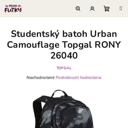
Prejsť
na
obsah
Nákupn
Hľadať
Prihlásenie
Studentský batoh Urban
košík
Camouflage Topgal RONY
26040
TOPGAL
Priemerné
Neohodnotené
Podrobnosti hodnotenia
hodnotenie
produktu
je
0,0
z
5
hviezdičiek.