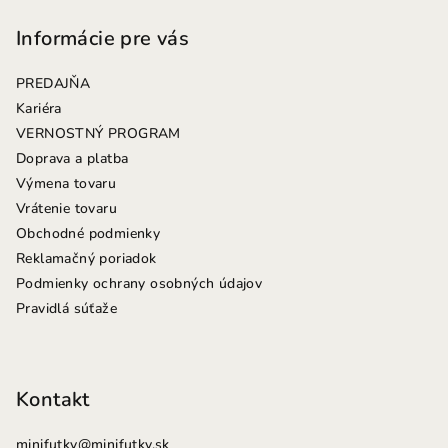
á
p
Informácie pre vás
ä
PREDAJŇA
t
Kariéra
i
VERNOSTNÝ PROGRAM
e
Doprava a platba
Výmena tovaru
Vrátenie tovaru
Obchodné podmienky
Reklamačný poriadok
Podmienky ochrany osobných údajov
Pravidlá súťaže
Kontakt
minifutky
@
minifutky.sk