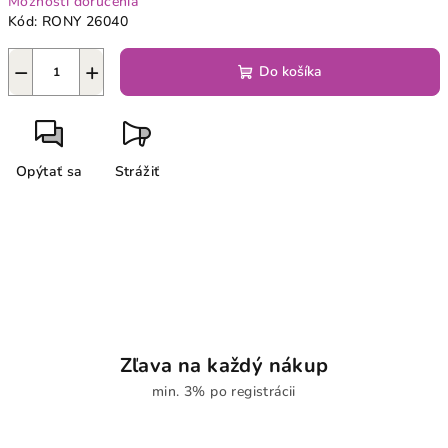
Možnosti doručenia
Kód:
RONY 26040
−
+
Do košíka
Opýtať sa
Strážiť
Zľava na každý nákup
min. 3% po registrácii