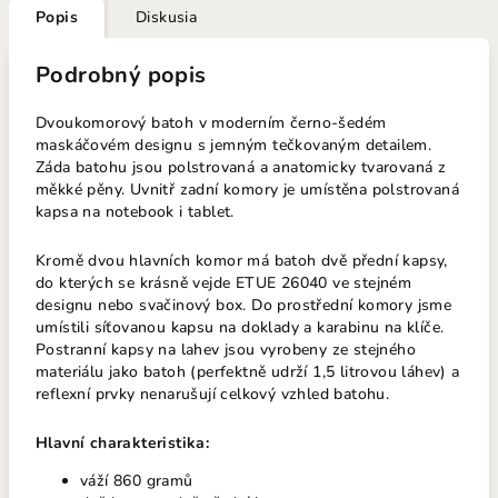
Popis
Diskusia
Podrobný popis
Dvoukomorový batoh v moderním černo-šedém
maskáčovém designu s jemným tečkovaným detailem.
Záda batohu jsou polstrovaná a anatomicky tvarovaná z
měkké pěny. Uvnitř zadní komory je umístěna polstrovaná
kapsa na notebook i tablet.
Kromě dvou hlavních komor má batoh dvě přední kapsy,
do kterých se krásně vejde ETUE 26040 ve stejném
designu nebo svačinový box. Do prostřední komory jsme
umístili síťovanou kapsu na doklady a karabinu na klíče.
Postranní kapsy na lahev jsou vyrobeny ze stejného
materiálu jako batoh (perfektně udrží 1,5 litrovou láhev) a
reflexní prvky nenarušují celkový vzhled batohu.
Hlavní charakteristika:
váží 860 gramů