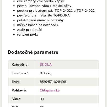
dvě komory, dvě přední kapsy
pevná lisovaná záda z měkké pěny
poutka pro bederní pás TOP 24021 a TOP 24022
pevné dno z materiálu TOPDURA
polstrované ramenní popruhy
měkká kapsa na notebook
zátěr proti dešti
reflexní prvky
Dodatočné parametre
Kategória
:
ŠKOLA
Hmotnosť
:
0.86 kg
EAN
:
8592571028498
Pohlavie
:
Chlapčenské
Šírka
:
30