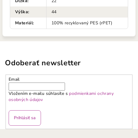
Dĺžka
:
22
Výška
:
44
Materiál
:
100% recyklovaný PES (rPET)
Odoberať newsletter
Email
Vložením e-mailu súhlasíte s
podmienkami ochrany
osobných údajov
Prihlásiť sa
Z