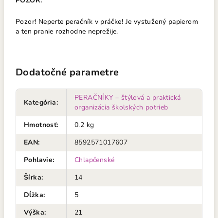
POZOR:
Pozor! Neperte peračník v práčke! Je vystužený papierom
a ten pranie rozhodne neprežije.
Dodatočné parametre
PERAČNÍKY – štýlová a praktická
Kategória
:
organizácia školských potrieb
Hmotnosť
:
0.2 kg
EAN
:
8592571017607
Pohlavie
:
Chlapčenské
Šírka
:
14
Dĺžka
:
5
Výška
:
21