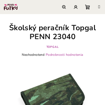
Prejsť
na
obsah
Nákupn
Hľadať
Prihlásenie
Školský peračník Topgal
košík
PENN 23040
TOPGAL
Priemerné
Neohodnotené
Podrobnosti hodnotenia
hodnotenie
produktu
je
0,0
z
5
hviezdičiek.