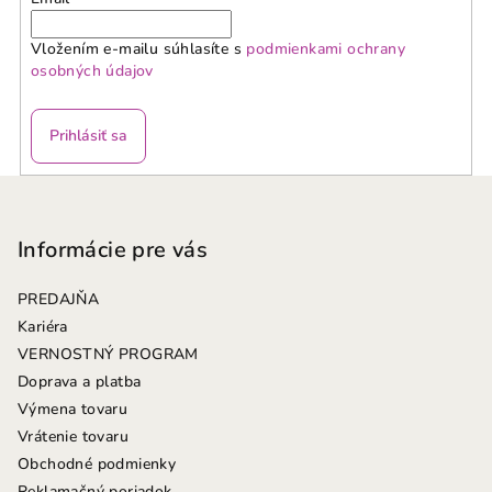
Vložením e-mailu súhlasíte s
podmienkami ochrany
osobných údajov
Prihlásiť sa
Z
á
p
Informácie pre vás
ä
PREDAJŇA
t
Kariéra
i
VERNOSTNÝ PROGRAM
e
Doprava a platba
Výmena tovaru
Vrátenie tovaru
Obchodné podmienky
Reklamačný poriadok