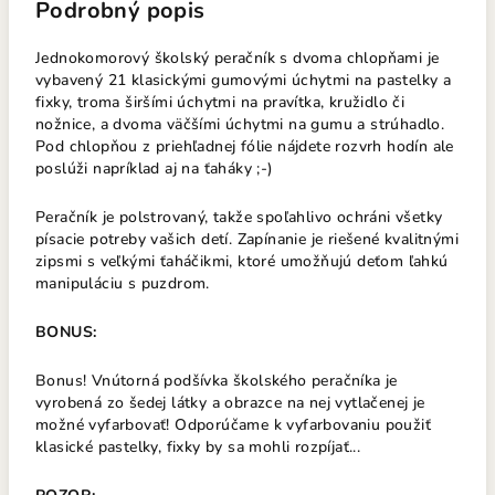
Podrobný popis
Jednokomorový školský peračník s dvoma chlopňami je
vybavený 21 klasickými gumovými úchytmi na pastelky a
fixky, troma širšími úchytmi na pravítka, kružidlo či
nožnice, a dvoma väčšími úchytmi na gumu a strúhadlo.
Pod chlopňou z priehľadnej fólie nájdete rozvrh hodín ale
poslúži napríklad aj na ťaháky ;-)
Peračník je polstrovaný, takže spoľahlivo ochráni všetky
písacie potreby vašich detí. Zapínanie je riešené kvalitnými
zipsmi s veľkými ťaháčikmi, ktoré umožňujú deťom ľahkú
manipuláciu s puzdrom.
BONUS:
Bonus! Vnútorná podšívka školského peračníka je
vyrobená zo šedej látky a obrazce na nej vytlačenej je
možné vyfarbovať! Odporúčame k vyfarbovaniu použiť
klasické pastelky, fixky by sa mohli rozpíjať...