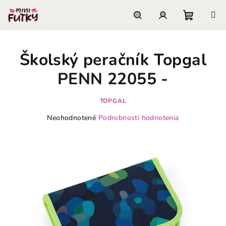
Prejsť
na
obsah
Nákupn
Hľadať
Prihlásenie
Školský peračník Topgal
košík
PENN 22055 -
TOPGAL
Priemerné
Neohodnotené
Podrobnosti hodnotenia
hodnotenie
produktu
je
0,0
z
5
hviezdičiek.