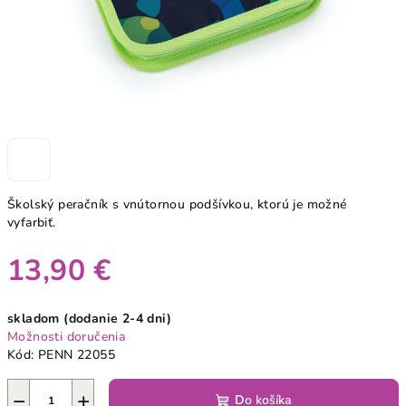
Školský peračník s vnútornou podšívkou, ktorú je možné
vyfarbiť.
13,90 €
Jednotková
skladom (dodanie 2-4 dni)
cena:
Možnosti doručenia
Kód:
PENN 22055
−
+
Do košíka