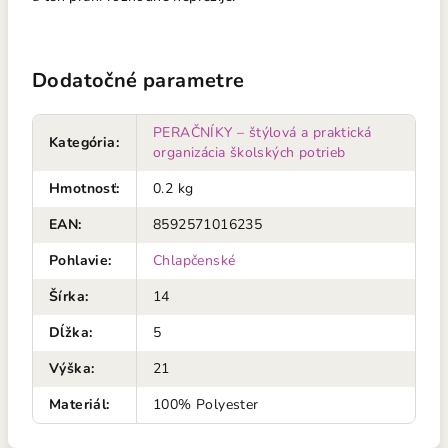
Dodatočné parametre
PERAČNÍKY – štýlová a praktická
Kategória
:
organizácia školských potrieb
Hmotnosť
:
0.2 kg
EAN
:
8592571016235
Pohlavie
:
Chlapčenské
Šírka
:
14
Dĺžka
:
5
Výška
:
21
Materiál
:
100% Polyester