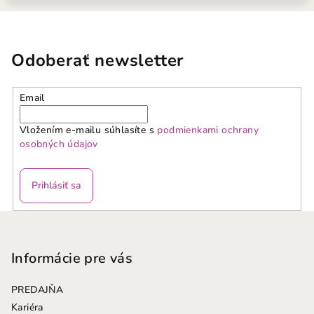
Odoberať newsletter
Email
Vložením e-mailu súhlasíte s
podmienkami ochrany
osobných údajov
Prihlásiť sa
Z
á
p
Informácie pre vás
ä
PREDAJŇA
t
Kariéra