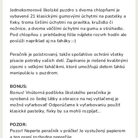
Jednokomorové školské puzdro s dvoma chlopňami je
vybavené 21 klasickými gumovými úchytmi na pastelky a
fixky, troma širšími úchytmi na pravítka, kružidlo či
nožnice, a dvoma väčšími úchytmi na gumu a strúhadlo.
Pod chlopňou z priehľadnej fólie nájdete rozvrh hodín ale
poslúži napríklad aj na ťaháky ;-)
Peračník je polstrovaný, takže spoľahlivo ochráni všetky
písacie potreby vašich detí. Zapínanie je riešené kvalitnými
zipsmi s veľkými ťaháčikmi, ktoré umožňujú deťom ľahkú
manipuláciu s puzdrom.
BONUS:
Bonus! Vnútorná podšívka školského peračníka je
vyrobená zo šedej látky a obrazce na nej vytlačenej je
možné vyfarbovať! Odporúčame k vyfarbovaniu použiť
klasické pastelky, fixky by sa mohli rozpíjať...
POZOR:
Pozor! Neperte peračník v práčke! Je vystužený papierom
a ten praní rozhodne neprežije.