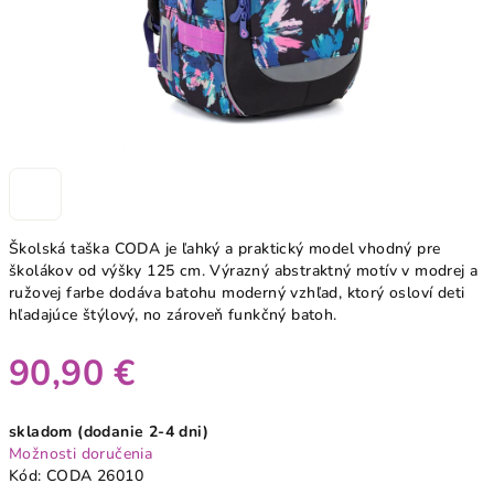
Školská taška CODA je ľahký a praktický model vhodný pre
školákov od výšky 125 cm. Výrazný abstraktný motív v modrej a
ružovej farbe dodáva batohu moderný vzhľad, ktorý osloví deti
hľadajúce štýlový, no zároveň funkčný batoh.
90,90 €
Jednotková
skladom (dodanie 2-4 dni)
cena:
Možnosti doručenia
Kód:
CODA 26010