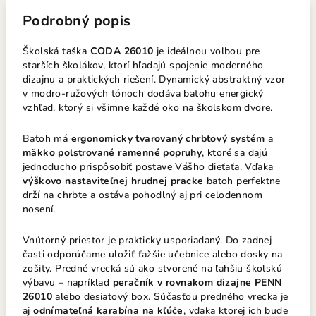
Podrobný popis
Školská taška
CODA 26010
je ideálnou voľbou pre
starších školákov, ktorí hľadajú spojenie moderného
dizajnu a praktických riešení. Dynamický abstraktný vzor
v modro-ružových tónoch dodáva batohu energický
vzhľad, ktorý si všimne každé oko na školskom dvore.
Batoh má
ergonomicky tvarovaný chrbtový systém
a
mäkko polstrované ramenné popruhy
, ktoré sa dajú
jednoducho prispôsobiť postave Vášho dieťaťa. Vďaka
výškovo nastaviteľnej hrudnej pracke
batoh perfektne
drží na chrbte a ostáva pohodlný aj pri celodennom
nosení.
Vnútorný priestor je prakticky usporiadaný. Do zadnej
časti odporúčame uložiť ťažšie učebnice alebo dosky na
zošity. Predné vrecká sú ako stvorené na ľahšiu školskú
výbavu – napríklad
peračník v rovnakom dizajne PENN
26010
alebo desiatový box. Súčasťou predného vrecka je
aj
odnímateľná karabína na kľúče
, vďaka ktorej ich bude