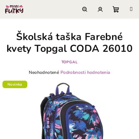
Prejsť
na
obsah
Nákupn
Hľadať
Prihlásenie
Školská taška Farebné
košík
kvety Topgal CODA 26010
TOPGAL
Priemerné
Neohodnotené
Podrobnosti hodnotenia
hodnotenie
produktu
Novinka
je
0,0
z
5
hviezdičiek.