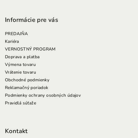
Z
á
p
Informácie pre vás
ä
PREDAJŇA
t
Kariéra
i
VERNOSTNÝ PROGRAM
e
Doprava a platba
Výmena tovaru
Vrátenie tovaru
Obchodné podmienky
Reklamačný poriadok
Podmienky ochrany osobných údajov
Pravidlá súťaže
Kontakt