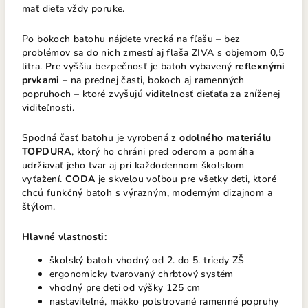
mať dieťa vždy poruke.
Po bokoch batohu nájdete vrecká na fľašu – bez
problémov sa do nich zmestí aj fľaša ZIVA s objemom 0,5
litra. Pre vyššiu bezpečnosť je batoh vybavený
reflexnými
prvkami
– na prednej časti, bokoch aj ramenných
popruhoch – ktoré zvyšujú viditeľnosť dieťaťa za zníženej
viditeľnosti.
Spodná časť batohu je vyrobená z
odolného materiálu
TOPDURA
, ktorý ho chráni pred oderom a pomáha
udržiavať jeho tvar aj pri každodennom školskom
vyťažení.
CODA
je skvelou voľbou pre všetky deti, ktoré
chcú funkčný batoh s výrazným, moderným dizajnom a
štýlom.
Hlavné vlastnosti:
školský batoh vhodný od 2. do 5. triedy ZŠ
ergonomicky tvarovaný chrbtový systém
vhodný pre deti od výšky 125 cm
nastaviteľné, mäkko polstrované ramenné popruhy