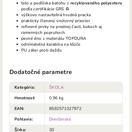
telo a podšívka batohu z
recyklovaného polyesteru
podľa certifikácie GRS ♻️
výškovo nastaviteľná hrudná pracka
prakticky členený vnútorný priestor
reflexné prvky na prednej časti, bokoch aj
ramenných popruhoch
pevné dno z materiálu TOPDURA
odnímateľná karabína na kľúče
PU záter proti dažďu
Dodatočné parametre
Kategória
:
ŠKOLA
Hmotnosť
:
0.96 kg
EAN
:
8592571027972
Pohlavie
:
Dievčenské
Šírka
:
30