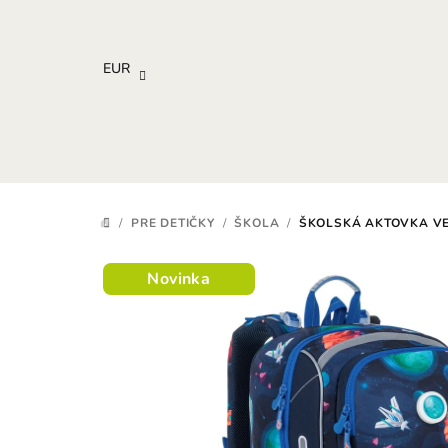
Prejsť
na
obsah
EUR
/
PRE DETIČKY
/
ŠKOLA
/
ŠKOLSKÁ AKTOVKA VE
DOMOV
Novinka