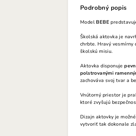
Podrobný popis
Model
BEBE
predstavuj
Školská aktovka je nav
chrbte. Hravý vesmírny d
školskú misiu.
Aktovka disponuje
pevn
polstrovanými ramenný
zachováva svoj tvar a b
Vnútorný priestor je pr
ktoré zvyšujú bezpečnosť
Dizajn aktovky je možné
vytvoriť tak dokonale z