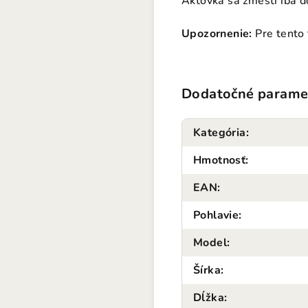
Aktovka sa zmestí iba
Upozornenie:
Pre tento
Dodatočné parame
Kategória
:
Hmotnosť
:
EAN
:
Pohlavie
:
Model
:
Šírka
:
Dĺžka
: