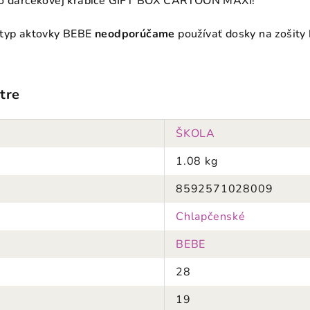
 do darčekovej krabice GIFT BOX CARTOON MAXI!
 typ aktovky BEBE
neodporúčame
používať dosky na zošity
tre
ŠKOLA
1.08 kg
8592571028009
Chlapčenské
BEBE
28
19