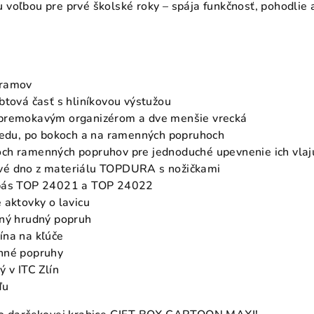
 voľbou pre prvé školské roky – spája funkčnosť, pohodlie a
gramov
btová časť s hliníkovou výstužou
premokavým organizérom a dve menšie vrecká
predu, po bokoch a na ramenných popruhoch
ch ramenných popruhov pre jednoduché upevnenie ich vlaj
vé dno z materiálu TOPDURA s nožičkami
 pás TOP 24021 a TOP 24022
 aktovky o lavicu
ľný hrudný popruh
ína na kľúče
nné popruhy
ý v ITC Zlín
ďu