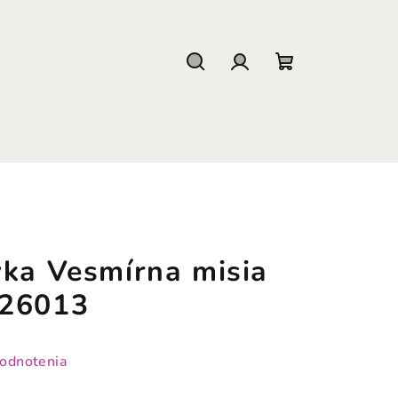
Hľadať
Prihlásenie
Nákupný
košík
vka Vesmírna misia
 26013
hodnotenia