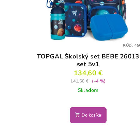
KÓD:
45
TOPGAL Školský set BEBE 26013
set 5v1
134,60 €
141,60 €
(–4 %)
Skladom
Do košíka