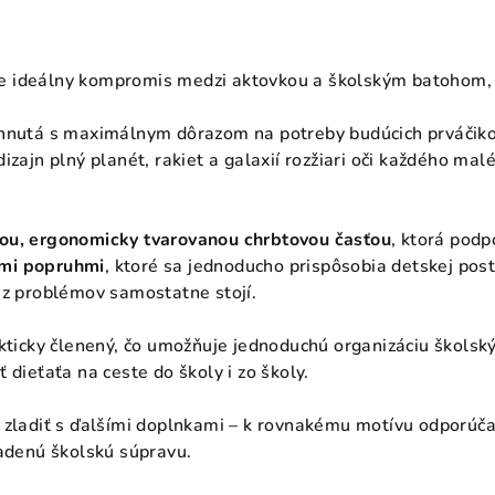
e ideálny kompromis medzi aktovkou a školským batohom, 
rhnutá s maximálnym dôrazom na potreby budúcich prváčiko
izajn plný planét, rakiet a galaxií rozžiari oči každého ma
ou, ergonomicky tvarovanou chrbtovou časťou
, ktorá podp
mi popruhmi
, ktoré sa jednoducho prispôsobia detskej po
ez problémov samostatne stojí.
akticky členený, čo umožňuje jednoduchú organizáciu škols
 dieťaťa na ceste do školy i zo školy.
 zladiť s ďalšími doplnkami – k rovnakému motívu odporúč
ladenú školskú súpravu.