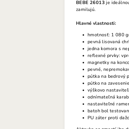
BEBE 26013
je ideálnou
zamilujú.
Hlavné vlastnosti:
hmotnosť: 1 080 
pevná lisovaná chr
jedna komora s ne
reflexné prvky: v
magnetky na konco
pevné, nepremoka
pútka na bedrový
pútko na zavesenie
výškovo nastavite
odnímateľná karab
nastaviteľné rame
batoh bol testovan
PU záter proti daž