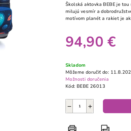
produktu
Školská aktovka BEBE je tou 
je
milujú vesmír a dobrodružstv
0,0
motívom planét a rakiet je a
z
5
94,90 €
hviezdičiek.
Jednotková
cena:
Skladom
Môžeme doručiť do:
11.8.20
Možnosti doručenia
Kód:
BEBE 26013
−
+