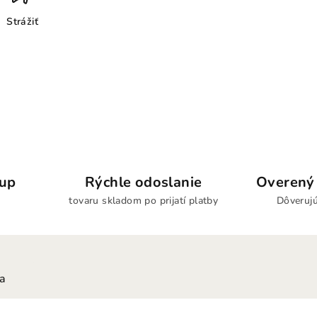
Strážiť
kup
Rýchle odoslanie
Overený 
tovaru skladom po prijatí platby
Dôverujú
ia