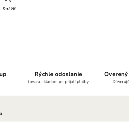
Strážiť
kup
Rýchle odoslanie
Overený 
tovaru skladom po prijatí platby
Dôverujú
ia