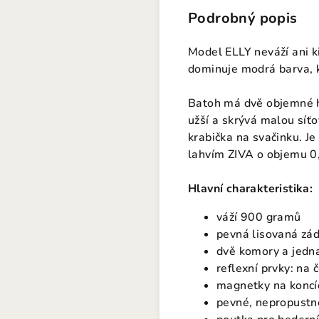
Podrobný popis
Model ELLY neváží ani ki
dominuje modrá barva, k
Batoh má dvě objemné hl
užší a skrývá malou sí
krabička na svačinku. Je
lahvím ZIVA o objemu 0,5
Hlavní charakteristika:
váží 900 gramů
pevná lisovaná zá
dvě komory a jedn
reflexní prvky: na
magnetky na koncíc
pevné, nepropustn