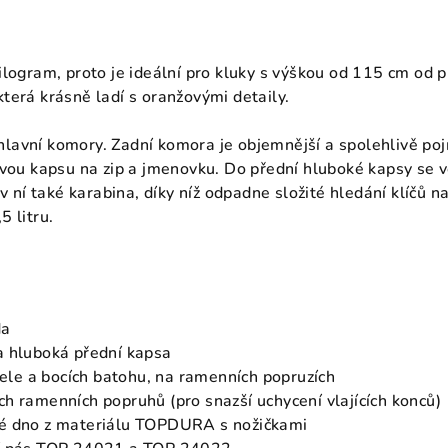
logram, proto je ideální pro kluky s výškou od 115 cm od pr
terá krásně ladí s oranžovými detaily.
avní komory. Zadní komora je objemnější a spolehlivě poj
ťovou kapsu na zip a jmenovku. Do přední hluboké kapsy s
 v ní také karabina, díky níž odpadne složité hledání klíčů
 litru.
da
a hluboká přední kapsa
 čele a bocích batohu, na ramenních popruzích
h ramenních popruhů (pro snazší uchycení vlajících konců)
é dno z materiálu TOPDURA s nožičkami