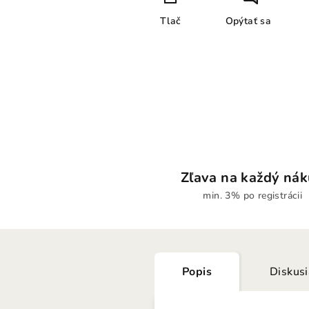
Tlač
Opýtať sa
Zľava na každý ná
min. 3% po registrácii
Popis
Diskus