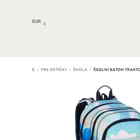
Prejsť
na
obsah
EUR
/
PRE DETIČKY
/
ŠKOLA
/
ŠKOLNÍ BATOH TRAKTO
DOMOV