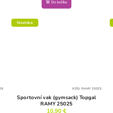
Do košíka
Novinka
28
KÓD:
RAMY 25025
Sportovní vak (gymsack) Topgal
RAMY 25025
10,90 €