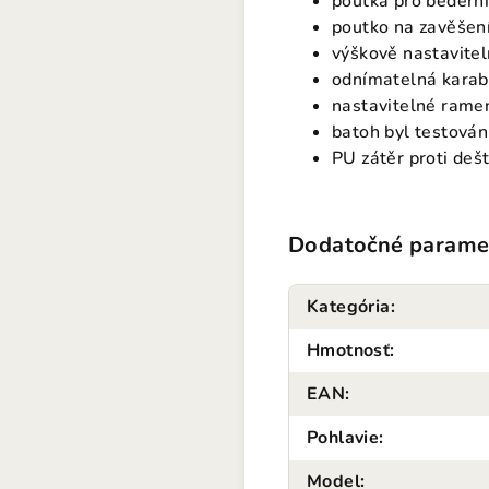
poutka pro beder
poutko na zavěšení
výškově nastavitel
odnímatelná karabi
nastavitelné rame
batoh byl testován 
PU zátěr proti dešt
Dodatočné parame
Kategória
:
Hmotnosť
:
EAN
:
Pohlavie
:
Model
: