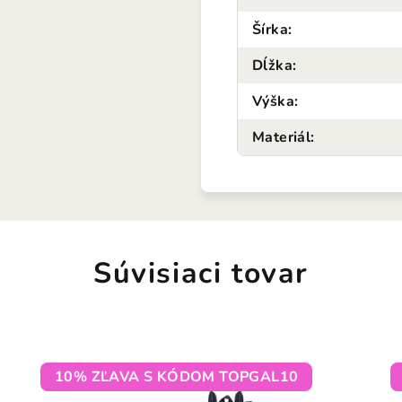
Šírka
:
Dĺžka
:
Výška
:
Materiál
:
Súvisiaci tovar
10% ZĽAVA S KÓDOM TOPGAL10