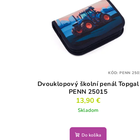
KÓD:
PENN 250
Dvouklopový školní penál Topgal
PENN 25015
13,90 €
Skladom
Do košíka