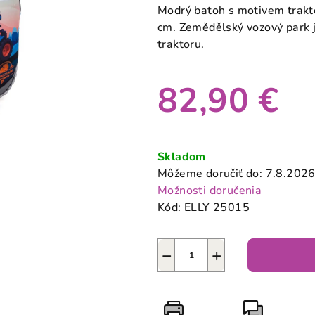
produktu
Modrý batoh s motivem trakto
je
cm. Zemědělský vozový park j
5,0
traktoru.
z
5
82,90 €
hviezdičiek.
Jednotková
cena:
Skladom
Môžeme doručiť do:
7.8.202
Možnosti doručenia
Kód:
ELLY 25015
−
+