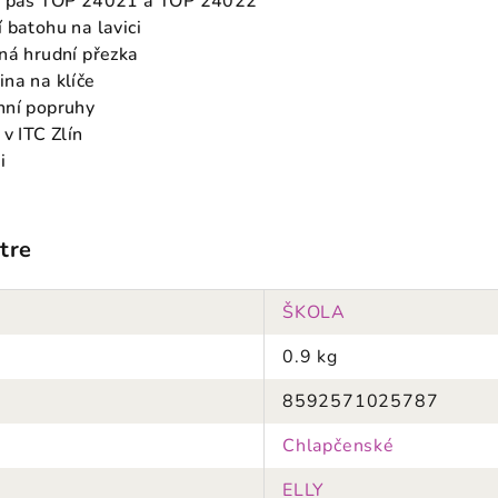
ní pás TOP 24021 a TOP 24022
 batohu na lavici
ná hrudní přezka
na na klíče
nní popruhy
v ITC Zlín
i
tre
ŠKOLA
0.9 kg
8592571025787
Chlapčenské
ELLY