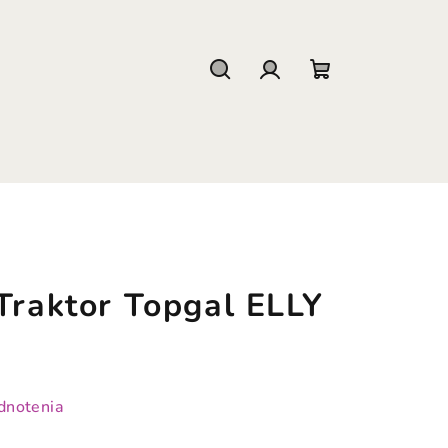
Hľadať
Prihlásenie
Nákupný
košík
Traktor Topgal ELLY
dnotenia