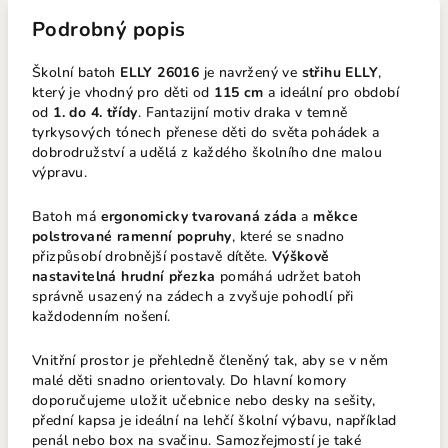
Podrobný popis
Školní batoh
ELLY 26016
je navržený ve
střihu ELLY
,
který je vhodný pro děti od
115 cm
a ideální pro období
od
1. do 4. třídy
. Fantazijní motiv draka v temně
tyrkysových tónech přenese děti do světa pohádek a
dobrodružství a udělá z každého školního dne malou
výpravu.
Batoh má
ergonomicky tvarovaná záda
a
měkce
polstrované ramenní popruhy
, které se snadno
přizpůsobí drobnější postavě dítěte.
Výškově
nastavitelná hrudní přezka
pomáhá udržet batoh
správně usazený na zádech a zvyšuje pohodlí při
každodenním nošení.
Vnitřní prostor je přehledně členěný tak, aby se v něm
malé děti snadno orientovaly. Do hlavní komory
doporučujeme uložit učebnice nebo desky na sešity,
přední kapsa je ideální na lehčí školní výbavu, například
penál nebo box na svačinu. Samozřejmostí je také