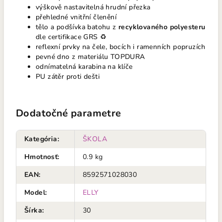
výškově nastavitelná hrudní přezka
přehledné vnitřní členění
tělo a podšívka batohu z
recyklovaného polyesteru
dle certifikace GRS ♻️
reflexní prvky na čele, bocích i ramenních popruzích
pevné dno z materiálu TOPDURA
odnímatelná karabina na klíče
PU zátěr proti dešti
Dodatočné parametre
Kategória
:
ŠKOLA
Hmotnosť
:
0.9 kg
EAN
:
8592571028030
Model
:
ELLY
Šírka
:
30