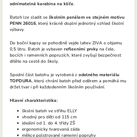
odnímatelná karabina na klíče
.
Batoh lze sladit se
školním penálem ve stejném motivu
PENN 26016
, který krásně doplní jednotný vzhled školní
výbavy.
Do boční kapsy se pohodlně vejde lahev ZIVA o objemu
0,5 litru. Batoh je vybaven
reflexními prvky
na čele,
bocích i ramenních popruzích, které zvyšují bezpečnost
dítěte na cestě do školy.
Spodní část batohu je vyrobená z
odolného materiálu
TOPDURA
, který chrání batoh před oděrem a pomáhá mu
držet tvar i při každodenním školním používání.
Hlavní charakteristika:
školní batoh ve střihu ELLY
vhodný pro děti od 115 cm
ideální od 1. do 4. třídy ZŠ
ergonomicky tvarovaná záda
měkce polstrované ramenní popruhy