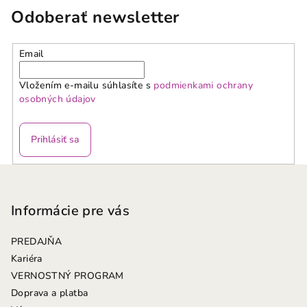
Odoberať newsletter
Email
Vložením e-mailu súhlasíte s
podmienkami ochrany
osobných údajov
Prihlásiť sa
Z
á
p
Informácie pre vás
ä
PREDAJŇA
t
Kariéra
i
VERNOSTNÝ PROGRAM
e
Doprava a platba