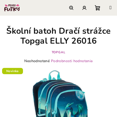
Prejsť
na
obsah
Nákupn
Hľadať
Prihlásenie
Školní batoh Dračí strážce
košík
Topgal ELLY 26016
TOPGAL
Priemerné
Neohodnotené
Podrobnosti hodnotenia
hodnotenie
produktu
Novinka
je
0,0
z
5
hviezdičiek.