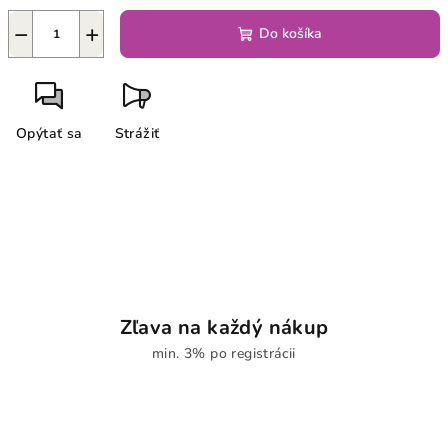
−
+
Do košíka
Opýtať sa
Strážiť
Zľava na každý nákup
min. 3% po registrácii