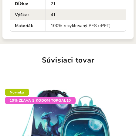
Dĺžka
:
21
Výška
:
41
Materiál
:
100% recyklovaný PES (rPET)
Súvisiaci tovar
Novinka
10% ZĽAVA S KÓDOM TOPGAL10