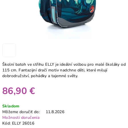
Školní batoh ve střihu ELLY je ideální volbou pro malé školáky od
115 cm. Fantazijní dračí motiv nadchne děti, které milují
dobrodružství, pohádky a tajemné světy.
86,90 €
Jednotková
Skladom
cena:
Môžeme doručiť do:
11.8.2026
Možnosti doručenia
Kód:
ELLY 26016