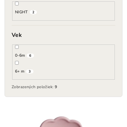
NIGHT
2
Vek
0-6m
6
6+ m
3
Zobrazených položiek:
9
V
ý
p