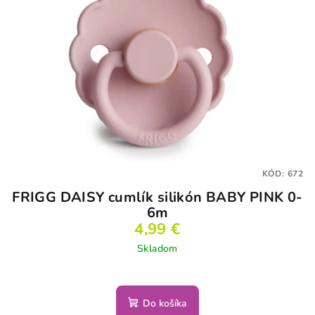
i
s
p
r
o
d
u
k
t
KÓD:
672
o
FRIGG DAISY cumlík silikón BABY PINK 0-
v
6m
4,99 €
Skladom
Do košíka