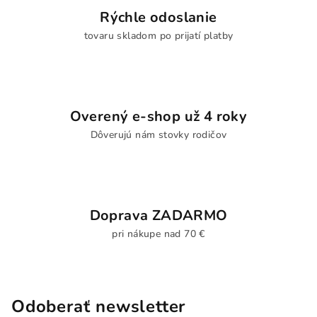
y
Rýchle odoslanie
v
tovaru skladom po prijatí platby
ý
p
i
s
u
Overený e-shop už 4 roky
Dôverujú nám stovky rodičov
Doprava ZADARMO
pri nákupe nad 70 €
Odoberať newsletter