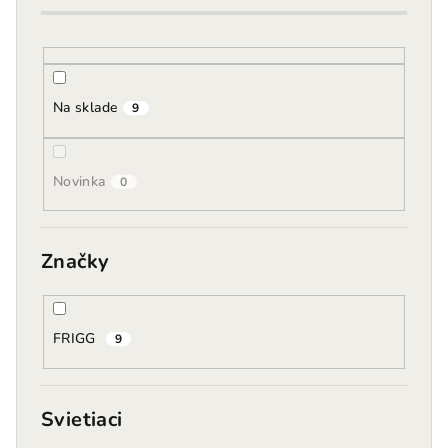
o
d
u
k
Na sklade
9
t
o
Novinka
v
0
Značky
FRIGG
9
Svietiaci