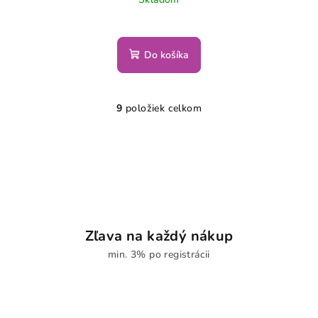
Do košíka
9
položiek celkom
O
v
l
á
d
a
c
i
Zľava na každý nákup
e
min. 3% po registrácii
p
r
v
k