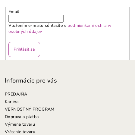
Email
Vložením e-mailu súhlasíte s
podmienkami ochrany
osobných údajov
Prihlásiť sa
Z
á
p
Informácie pre vás
ä
PREDAJŇA
t
Kariéra
i
VERNOSTNÝ PROGRAM
e
Doprava a platba
Výmena tovaru
Vrátenie tovaru