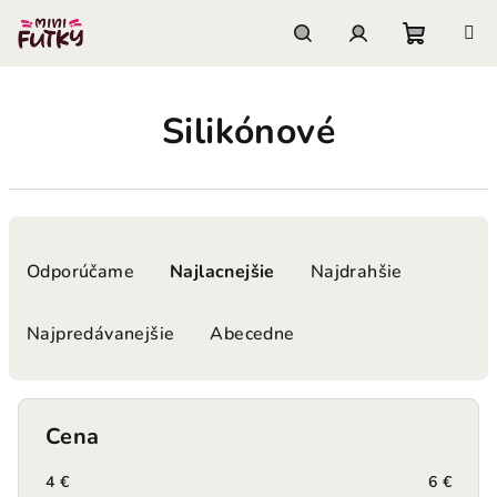
Prejsť
na
obsah
Nákupn
Hľadať
Prihlásenie
Silikónové
košík
R
a
Odporúčame
Najlacnejšie
Najdrahšie
d
e
Najpredávanejšie
Abecedne
n
i
e
Cena
p
r
4
€
6
€