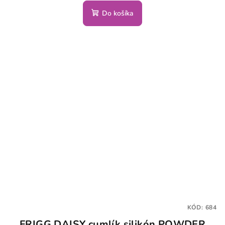
Do košíka
KÓD:
684
FRIGG DAISY cumlík silikón POWDER