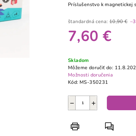
produktu
Príslušenstvo k magnetickej 
je
0,0
štandardná cena:
10,90 €
–
z
7,60 €
5
hviezdičiek.
Jednotková
cena:
Skladom
Môžeme doručiť do:
11.8.20
Možnosti doručenia
Kód:
MS-350231
−
+