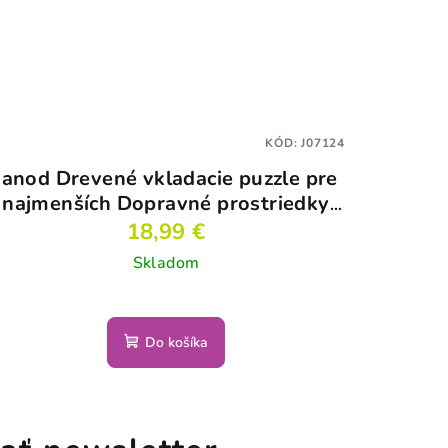
KÓD:
J07124
Janod Drevené vkladacie puzzle pre
najmenších Dopravné prostriedky
Chunky
18,99 €
Skladom
Do košíka