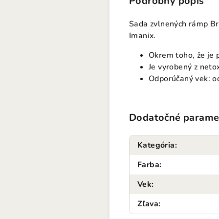
Podrobný popis
Sada zvlnených rámp Br
Imanix.
Okrem toho, že je p
Je vyrobený z neto
Odporúčaný vek: od
Dodatočné parame
Kategória
:
Farba
:
Vek
:
Zľava
: