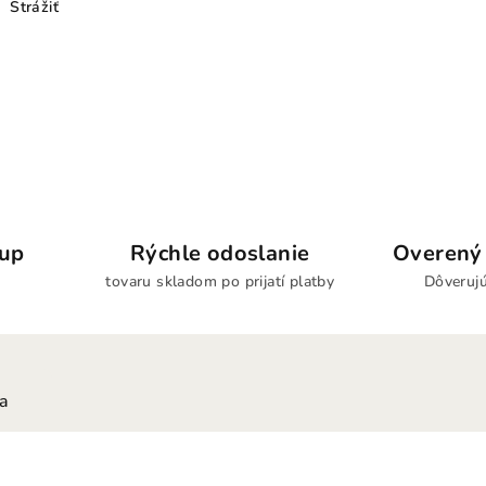
Strážiť
kup
Rýchle odoslanie
Overený 
tovaru skladom po prijatí platby
Dôverujú
ia