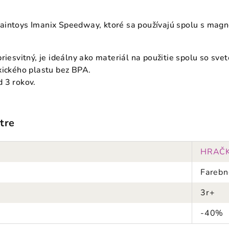
aintoys Imanix Speedway, ktoré sa používajú spolu s magn
riesvitný, je ideálny ako materiál na použitie spolu so sve
xického plastu bez BPA.
 3 rokov.
tre
HRAČ
Farebn
3r+
-40%