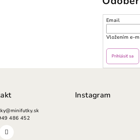
Odober
Email
Vložením e-ma
Prihlásiť sa
akt
Instagram
tky
@
minifutky.sk
949 486 452