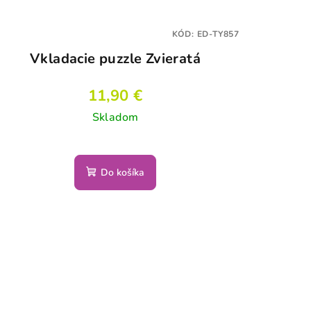
KÓD:
ED-TY857
Vkladacie puzzle Zvieratá
11,90 €
Skladom
Do košíka