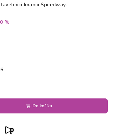
stavebnici Imanix Speedway.
30 %
26
Do košíka