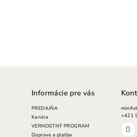
Z
á
Informácie pre vás
Kont
p
ä
PREDAJŇA
minifu
t
+421 
Kariéra
VERNOSTNÝ PROGRAM
i
Doprava a platba