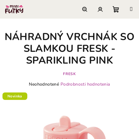
Prejsť
na
obsah
Nákupn
Hľadať
Prihlásenie
NÁHRADNÝ VRCHNÁK SO
košík
SLAMKOU FRESK -
SPARIKLING PINK
FRESK
Priemerné
Neohodnotené
Podrobnosti hodnotenia
hodnotenie
produktu
Novinka
je
0,0
z
5
hviezdičiek.