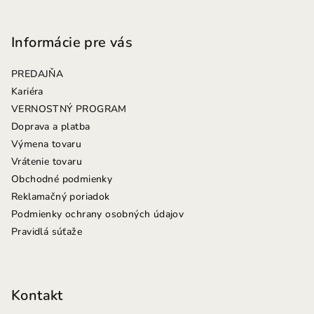
Z
á
p
Informácie pre vás
ä
PREDAJŇA
t
Kariéra
i
VERNOSTNÝ PROGRAM
e
Doprava a platba
Výmena tovaru
Vrátenie tovaru
Obchodné podmienky
Reklamačný poriadok
Podmienky ochrany osobných údajov
Pravidlá súťaže
Kontakt