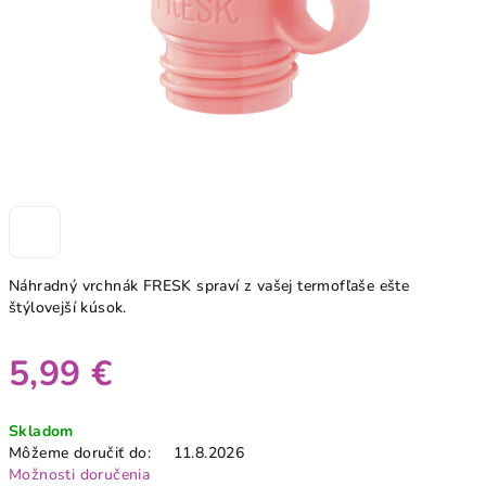
Náhradný vrchnák FRESK spraví z vašej termofľaše ešte
štýlovejší kúsok.
5,99 €
Jednotková
Skladom
cena:
Môžeme doručiť do:
11.8.2026
Možnosti doručenia