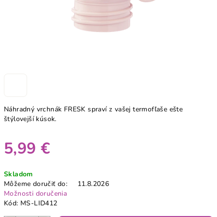
Náhradný vrchnák FRESK spraví z vašej termofľaše ešte
štýlovejší kúsok.
5,99 €
Jednotková
Skladom
cena:
Môžeme doručiť do:
11.8.2026
Možnosti doručenia
Kód:
MS-LID412