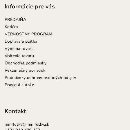
p
Informácie pre vás
ä
PREDAJŇA
t
Kariéra
i
VERNOSTNÝ PROGRAM
e
Doprava a platba
Výmena tovaru
Vrátenie tovaru
Obchodné podmienky
Reklamačný poriadok
Podmienky ochrany osobných údajov
Pravidlá súťaže
Kontakt
minifutky
@
minifutky.sk