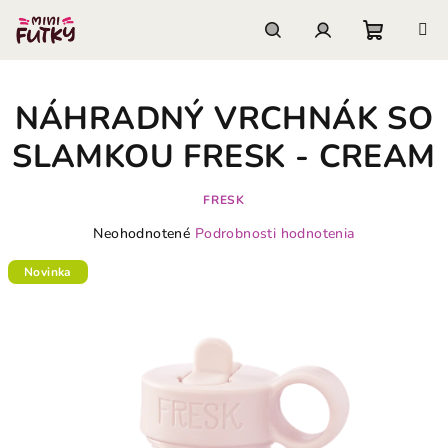
Prejsť
na
obsah
Nákupn
Hľadať
Prihlásenie
NÁHRADNÝ VRCHNÁK SO
košík
SLAMKOU FRESK - CREAM
FRESK
Priemerné
Neohodnotené
Podrobnosti hodnotenia
hodnotenie
produktu
Novinka
je
0,0
z
5
hviezdičiek.