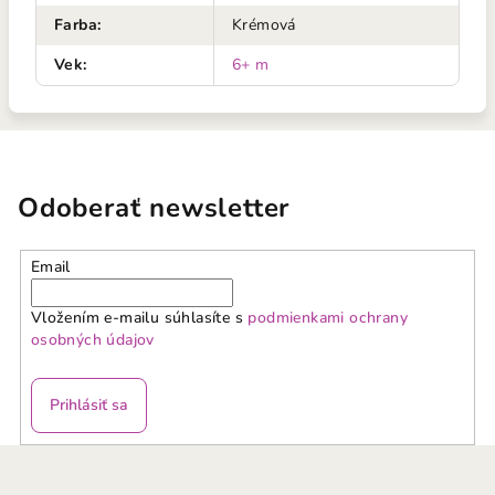
Farba
:
Krémová
Vek
:
6+ m
Odoberať newsletter
Email
Vložením e-mailu súhlasíte s
podmienkami ochrany
osobných údajov
Prihlásiť sa
Z
á