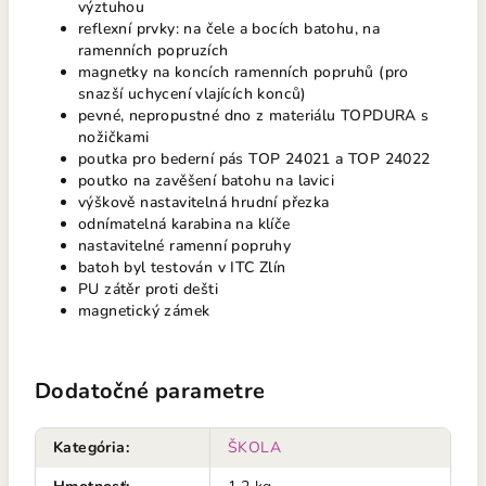
výztuhou
reflexní prvky: na čele a bocích batohu, na
ramenních popruzích
magnetky na koncích ramenních popruhů (pro
snazší uchycení vlajících konců)
pevné, nepropustné dno z materiálu TOPDURA s
nožičkami
poutka pro bederní pás TOP 24021 a TOP 24022
poutko na zavěšení batohu na lavici
výškově nastavitelná hrudní přezka
odnímatelná karabina na klíče
nastavitelné ramenní popruhy
batoh byl testován v ITC Zlín
PU zátěr proti dešti
magnetický zámek
Dodatočné parametre
Kategória
:
ŠKOLA