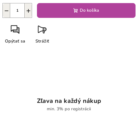
−
+
Do košíka
Opýtať sa
Strážiť
Zľava na každý nákup
min. 3% po registrácii