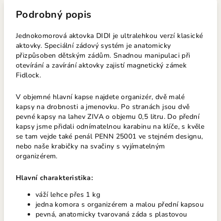
Podrobný popis
Jednokomorová aktovka DIDI je ultralehkou verzí klasické
aktovky. Speciální zádový systém je anatomicky
přizpůsoben dětským zádům. Snadnou manipulaci při
otevírání a zavírání aktovky zajistí magnetický zámek
Fidlock.
V objemné hlavní kapse najdete organizér, dvě malé
kapsy na drobnosti a jmenovku. Po stranách jsou dvě
pevné kapsy na lahev ZIVA o objemu 0,5 litru. Do přední
kapsy jsme přidali odnímatelnou karabinu na klíče, s kvěle
se tam vejde také penál PENN 25001 ve stejném designu,
nebo naše krabičky na svačiny s vyjímatelným
organizérem.
Hlavní charakteristika:
váží lehce přes 1 kg
jedna komora s organizérem a malou přední kapsou
pevná, anatomicky tvarovaná záda s plastovou