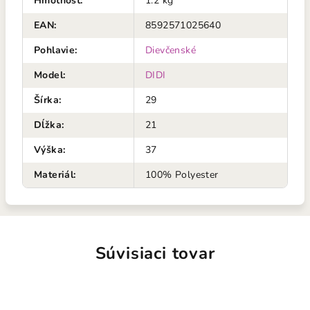
Hmotnosť
:
1.2 kg
EAN
:
8592571025640
Pohlavie
:
Dievčenské
Model
:
DIDI
Šírka
:
29
Dĺžka
:
21
Výška
:
37
Materiál
:
100% Polyester
Súvisiaci tovar