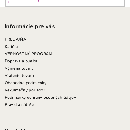
Z
á
p
Informácie pre vás
ä
PREDAJŇA
t
Kariéra
i
VERNOSTNÝ PROGRAM
e
Doprava a platba
Výmena tovaru
Vrátenie tovaru
Obchodné podmienky
Reklamačný poriadok
Podmienky ochrany osobných údajov
Pravidlá súťaže