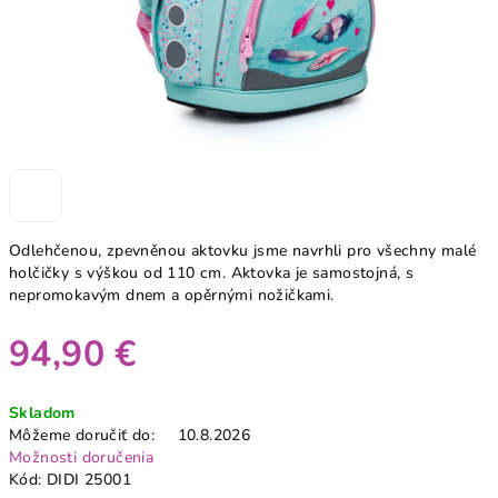
Odlehčenou, zpevněnou aktovku jsme navrhli pro všechny malé
holčičky s výškou od 110 cm. Aktovka je samostojná, s
nepromokavým dnem a opěrnými nožičkami.
94,90 €
Jednotková
Skladom
cena:
Môžeme doručiť do:
10.8.2026
Možnosti doručenia
Kód:
DIDI 25001