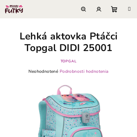
Prejsť
na
obsah
Nákupn
Hľadať
Prihlásenie
Lehká aktovka Ptáčci
košík
Topgal DIDI 25001
TOPGAL
Priemerné
Neohodnotené
Podrobnosti hodnotenia
hodnotenie
produktu
je
0,0
z
5
hviezdičiek.