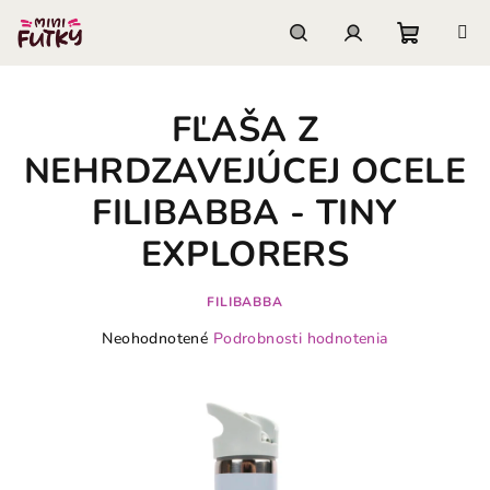
Prejsť
na
obsah
Nákupn
Hľadať
Prihlásenie
FĽAŠA Z
košík
NEHRDZAVEJÚCEJ OCELE
FILIBABBA - TINY
EXPLORERS
FILIBABBA
Priemerné
Neohodnotené
Podrobnosti hodnotenia
hodnotenie
produktu
je
0,0
z
5