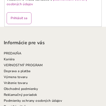
osobných údajov
Prihlásiť sa
Z
á
p
Informácie pre vás
ä
PREDAJŇA
t
Kariéra
i
VERNOSTNÝ PROGRAM
e
Doprava a platba
Výmena tovaru
Vrátenie tovaru
Obchodné podmienky
Reklamačný poriadok
Podmienky ochrany osobných údajov