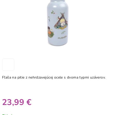
hviezdičiek.
Fľaša na pitie z nehrdzavejúcej ocele s dvoma typmi uzáverov.
23,99 €
Jednotková