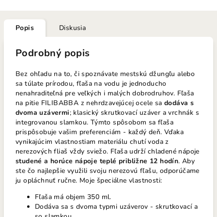
Popis
Diskusia
Podrobný popis
Bez ohľadu na to, či spoznávate mestskú džungľu alebo
sa túlate prírodou, fľaša na vodu je jednoducho
nenahraditeľná pre veľkých i malých dobrodruhov. Fľaša
na pitie FILIBABBA z nehrdzavejúcej ocele sa
dodáva s
dvoma uzávermi
; klasický skrutkovací uzáver a vrchnák s
integrovanou slamkou. Týmto spôsobom sa fľaša
prispôsobuje vašim preferenciám - každý deň. Vďaka
vynikajúcim vlastnostiam materiálu chutí voda z
nerezových fliaš vždy sviežo. Fľaša udrží chladené nápoje
studené a horúce nápoje teplé približne 12 hodín
. Aby
ste čo najlepšie využili svoju nerezovú fľašu, odporúčame
ju opláchnuť ručne. Moje špeciálne vlastnosti:
Fľaša má objem 350 ml.
Dodáva sa s dvoma typmi uzáverov - skrutkovací a
so slamkou.