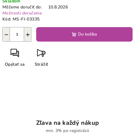
Skladom
cena:
Môžeme doručiť do:
10.8.2026
Možnosti doručenia
Kód:
MS-FI-03335
−
+
Do košíka
Opýtať sa
Strážiť
Zľava na každý nákup
min. 3% po registrácii