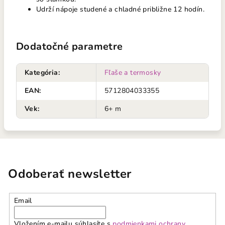
Udrží nápoje studené a chladné približne 12 hodín.
Dodatočné parametre
Kategória
:
Fľaše a termosky
EAN
:
5712804033355
Vek
:
6+ m
Odoberať newsletter
Email
Vložením e-mailu súhlasíte s
podmienkami ochrany