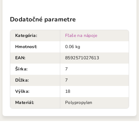
Dodatočné parametre
Kategória
:
Fľaše na nápoje
Hmotnosť
:
0.06 kg
EAN
:
8592571027613
Šírka
:
7
Dĺžka
:
7
Výška
:
18
Materiál
:
Polypropylen