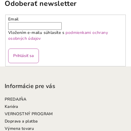
Odoberať newsletter
Email
Vložením e-mailu súhlasíte s
podmienkami ochrany
osobných údajov
Prihlásiť sa
Z
á
p
Informácie pre vás
ä
PREDAJŇA
t
Kariéra
i
VERNOSTNÝ PROGRAM
e
Doprava a platba
Výmena tovaru