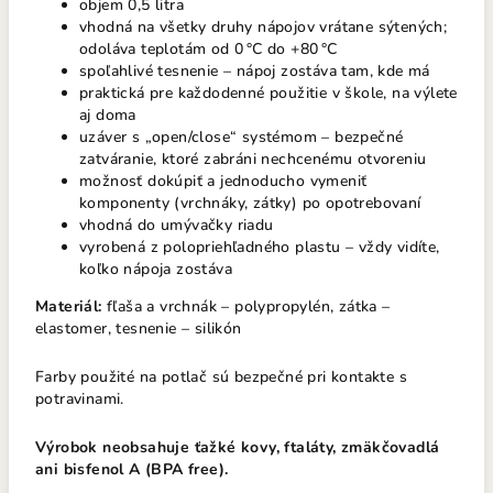
objem 0,5 litra
vhodná na všetky druhy nápojov vrátane sýtených;
odoláva teplotám od 0 °C do +80 °C
spoľahlivé tesnenie – nápoj zostáva tam, kde má
praktická pre každodenné použitie v škole, na výlete
aj doma
uzáver s „open/close“ systémom – bezpečné
zatváranie, ktoré zabráni nechcenému otvoreniu
možnosť dokúpiť a jednoducho vymeniť
komponenty (vrchnáky, zátky) po opotrebovaní
vhodná do umývačky riadu
vyrobená z polopriehľadného plastu – vždy vidíte,
koľko nápoja zostáva
Materiál:
fľaša a vrchnák – polypropylén, zátka –
elastomer, tesnenie – silikón
Farby použité na potlač sú bezpečné pri kontakte s
potravinami.
Výrobok neobsahuje ťažké kovy, ftaláty, zmäkčovadlá
ani bisfenol A (BPA free).