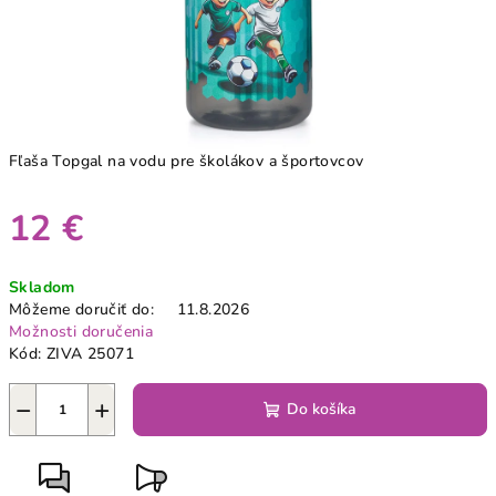
Fľaša Topgal na vodu pre školákov a športovcov
12 €
Jednotková
Skladom
cena:
Môžeme doručiť do:
11.8.2026
Možnosti doručenia
Kód:
ZIVA 25071
−
+
Do košíka