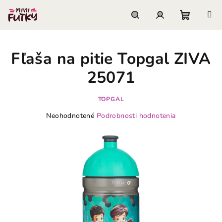
Prejsť
na
obsah
Nákupn
Hľadať
Prihlásenie
Fľaša na pitie Topgal ZIVA
košík
25071
TOPGAL
Priemerné
Neohodnotené
Podrobnosti hodnotenia
hodnotenie
produktu
je
0,0
z
5
hviezdičiek.