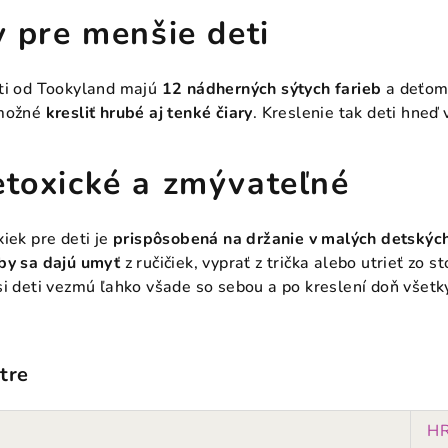
y pre menšie deti
eti od Tookyland majú
12 nádherných sýtych farieb
a deťom 
 možné
kresliť hrubé aj tenké čiary
. Kreslenie tak deti hneď v
etoxické a zmývateľné
iek pre deti je
prispôsobená na držanie v malých detskýc
by sa dajú umyť
z ručičiek, vyprať z trička alebo utrieť zo s
si deti vezmú ľahko všade so sebou a po kreslení doň všetky
tre
H