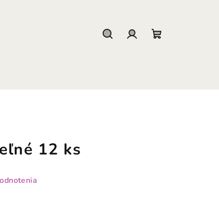
Hľadať
Prihlásenie
Nákupný
košík
eľné 12 ks
hodnotenia