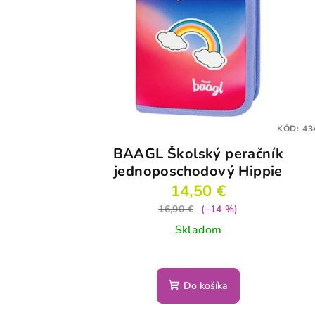
KÓD:
43
BAAGL Školský peračník
jednoposchodový Hippie
14,50 €
16,90 €
(–14 %)
Skladom
Do košíka