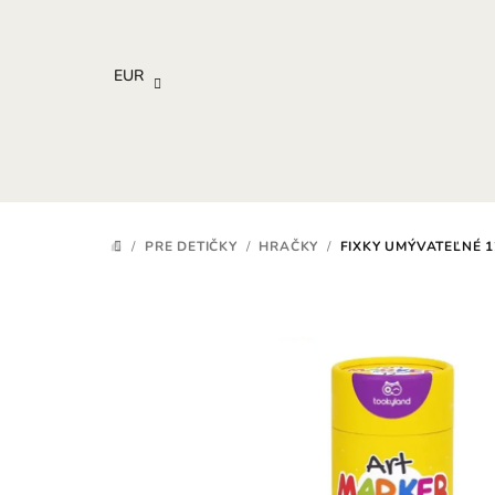
Prejsť
na
obsah
EUR
/
PRE DETIČKY
/
HRAČKY
/
FIXKY UMÝVATEĽNÉ 1
DOMOV