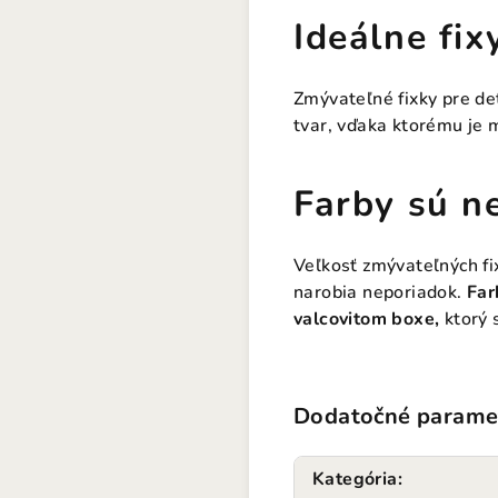
Ideálne fix
Zmývateľné fixky pre d
tvar, vďaka ktorému je
Farby sú n
Veľkosť zmývateľných fix
narobia neporiadok.
Far
valcovitom boxe,
ktorý 
Dodatočné parame
Kategória
: