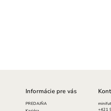
Z
á
Informácie pre vás
Kont
p
ä
PREDAJŇA
minifu
+421 
Kariéra