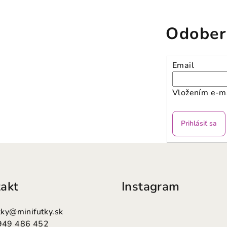
Odober
Email
Vložením e-ma
Prihlásiť sa
akt
Instagram
tky
@
minifutky.sk
949 486 452