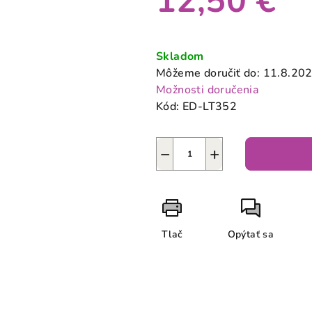
12,50 €
0,0
z
Jednotková
5
cena:
Skladom
hviezdičiek.
Môžeme doručiť do:
11.8.20
Možnosti doručenia
Kód:
ED-LT352
−
+
Tlač
Opýtať sa