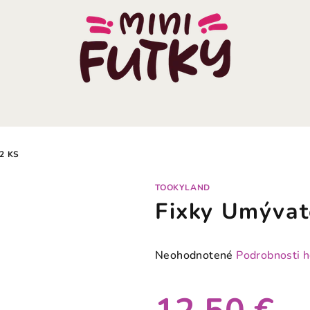
2 KS
TOOKYLAND
Fixky Umývat
Priemerné
Neohodnotené
Podrobnosti 
hodnotenie
produktu
je