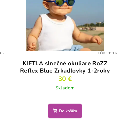
45
KÓD:
3516
KIETLA slnečné okuliare RoZZ
Reflex Blue Zrkadlovky 1-2roky
30 €
Skladom
Do košíka