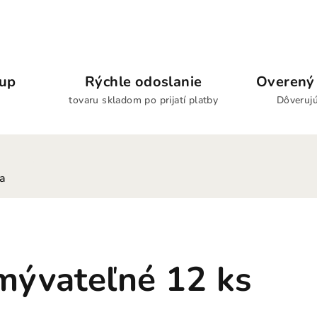
kup
Rýchle odoslanie
Overený 
tovaru skladom po prijatí platby
Dôverujú
ia
mývateľné 12 ks