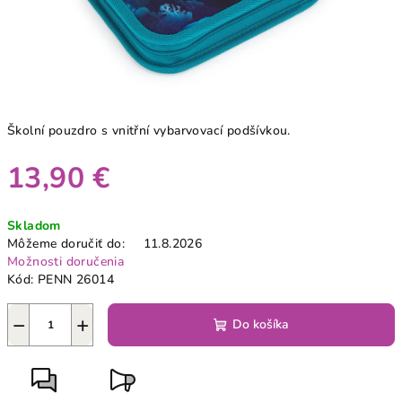
Školní pouzdro s vnitřní vybarvovací podšívkou.
13,90 €
Jednotková
Skladom
cena:
Môžeme doručiť do:
11.8.2026
Možnosti doručenia
Kód:
PENN 26014
−
+
Do košíka