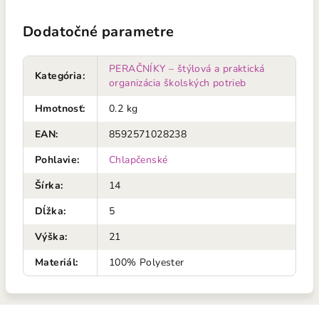
Dodatočné parametre
PERAČNÍKY – štýlová a praktická
Kategória
:
organizácia školských potrieb
Hmotnosť
:
0.2 kg
EAN
:
8592571028238
Pohlavie
:
Chlapčenské
Šírka
:
14
Dĺžka
:
5
Výška
:
21
Materiál
:
100% Polyester