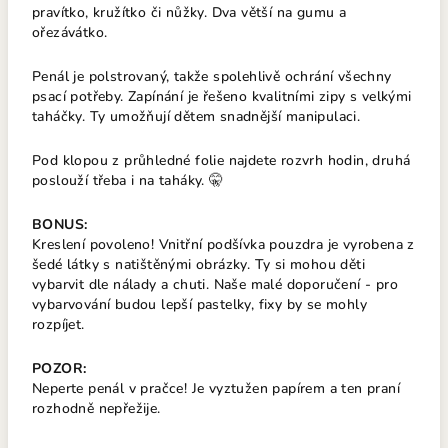
pravítko, kružítko či nůžky. Dva větší na gumu a
ořezávátko.
Penál je polstrovaný, takže spolehlivě ochrání všechny
psací potřeby. Zapínání je řešeno kvalitními zipy s velkými
taháčky. Ty umožňují dětem snadnější manipulaci.
Pod klopou z průhledné folie najdete rozvrh hodin, druhá
poslouží třeba i na taháky. 🤫
BONUS:
Kreslení povoleno! Vnitřní podšívka pouzdra je vyrobena z
šedé látky s natištěnými obrázky. Ty si mohou děti
vybarvit dle nálady a chuti. Naše malé doporučení - pro
vybarvování budou lepší pastelky, fixy by se mohly
rozpíjet.
POZOR:
Neperte penál v pračce! Je vyztužen papírem a ten praní
rozhodně nepřežije.