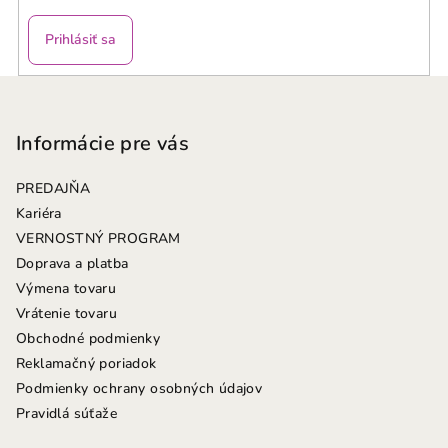
Prihlásiť sa
Z
á
p
Informácie pre vás
ä
PREDAJŇA
t
Kariéra
i
VERNOSTNÝ PROGRAM
e
Doprava a platba
Výmena tovaru
Vrátenie tovaru
Obchodné podmienky
Reklamačný poriadok
Podmienky ochrany osobných údajov
Pravidlá súťaže