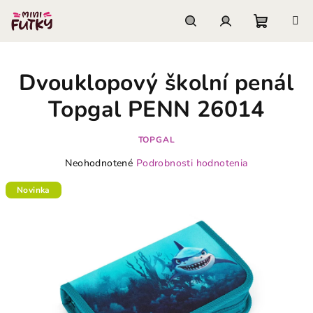
Prejsť
na
obsah
Nákupn
Hľadať
Prihlásenie
Dvouklopový školní penál
košík
Topgal PENN 26014
TOPGAL
Priemerné
Neohodnotené
Podrobnosti hodnotenia
hodnotenie
produktu
Novinka
je
0,0
z
5
hviezdičiek.