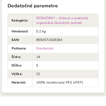
Dodatočné parametre
PERAČNÍKY – štýlová a praktická
Kategória
:
organizácia školských potrieb
Hmotnosť
:
0.2 kg
EAN
:
8592571028184
Pohlavie
:
Dievčenské
Šírka
:
14
Dĺžka
:
5
Výška
:
21
Materiál
:
100% recyklovaný PES (rPET)