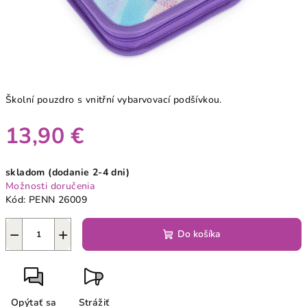
Školní pouzdro s vnitřní vybarvovací podšívkou.
13,90 €
Jednotková
skladom (dodanie 2-4 dni)
cena:
Možnosti doručenia
Kód:
PENN 26009
−
+
Do košíka
Opýtať sa
Strážiť