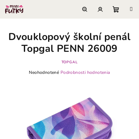
Prejsť
na
obsah
Nákupn
Hľadať
Prihlásenie
Dvouklopový školní penál
košík
Topgal PENN 26009
TOPGAL
Priemerné
Neohodnotené
Podrobnosti hodnotenia
hodnotenie
produktu
je
0,0
z
5
hviezdičiek.