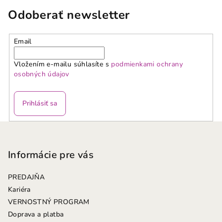
Odoberať newsletter
Email
Vložením e-mailu súhlasíte s
podmienkami ochrany
osobných údajov
Prihlásiť sa
Z
á
p
Informácie pre vás
ä
PREDAJŇA
t
Kariéra
i
VERNOSTNÝ PROGRAM
e
Doprava a platba