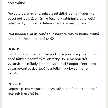
ořezávátko.
Penál je polstrovaný, takže spolehlivě ochrání všechny
psací potřeby. Zapínání je řešeno kvalitními zipy s velkými
taháčky. Ty umožňují dětem snadnější manipulaci.
Pod klopou z průhledné folie najdete rozvrh hodin, druhá
poslouží třeba i na taháky. 🤫
BONUS:
Kreslení povoleno! Vnitřní podšívka pouzdra je vyrobena z
šedé látky s natištěnými obrázky. Ty si mohou děti
vybarvit dle nálady a chuti. Naše malé doporučení - pro
vybarvování budou lepší pastelky, fixy by se mohly
rozpíjet.
POZOR:
Neperte penál v pračce! Je vyztužen papírem a ten praní
rozhodně nepřežije.