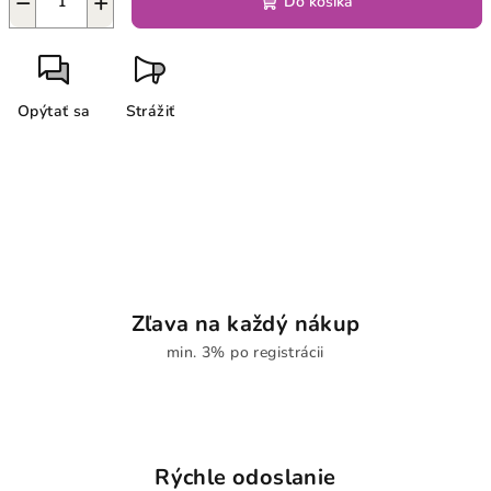
−
+
Do košíka
Opýtať sa
Strážiť
Zľava na každý nákup
min. 3% po registrácii
Rýchle odoslanie