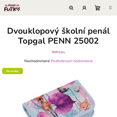
Prejsť
na
obsah
Nákupn
Hľadať
Prihlásenie
Dvouklopový školní penál
košík
Topgal PENN 25002
TOPGAL
Priemerné
Neohodnotené
Podrobnosti hodnotenia
hodnotenie
produktu
Novinka
je
0,0
z
5
hviezdičiek.