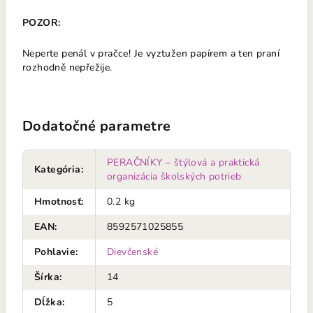
POZOR:
Neperte penál v pračce! Je vyztužen papírem a ten praní
rozhodně nepřežije.
Dodatočné parametre
PERAČNÍKY – štýlová a praktická
Kategória
:
organizácia školských potrieb
Hmotnosť
:
0.2 kg
EAN
:
8592571025855
Pohlavie
:
Dievčenské
Šírka
:
14
Dĺžka
:
5