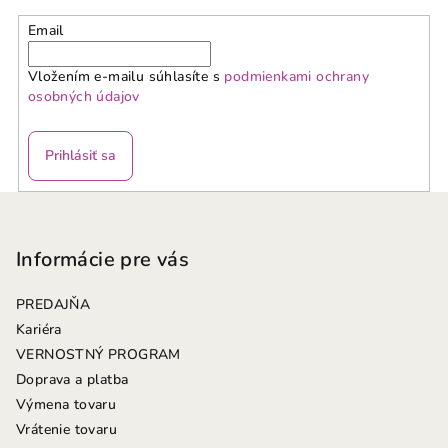
Email
Vložením e-mailu súhlasíte s
podmienkami ochrany
osobných údajov
Prihlásiť sa
Z
á
p
Informácie pre vás
ä
PREDAJŇA
t
Kariéra
i
VERNOSTNÝ PROGRAM
e
Doprava a platba
Výmena tovaru
Vrátenie tovaru