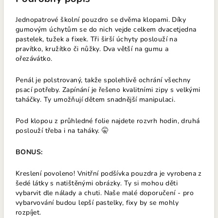
Jednopatrové školní pouzdro se dvěma klopami. Díky
gumovým úchytům se do nich vejde celkem dvacetjedna
pastelek, tužek a fixek. Tři širší úchyty poslouží na
pravítko, kružítko či nůžky. Dva větší na gumu a
ořezávátko.
Penál je polstrovaný, takže spolehlivě ochrání všechny
psací potřeby. Zapínání je řešeno kvalitními zipy s velkými
taháčky. Ty umožňují dětem snadnější manipulaci.
Pod klopou z průhledné folie najdete rozvrh hodin, druhá
poslouží třeba i na taháky. 🤫
BONUS:
Kreslení povoleno! Vnitřní podšívka pouzdra je vyrobena z
šedé látky s natištěnými obrázky. Ty si mohou děti
vybarvit dle nálady a chuti. Naše malé doporučení - pro
vybarvování budou lepší pastelky, fixy by se mohly
rozpíjet.