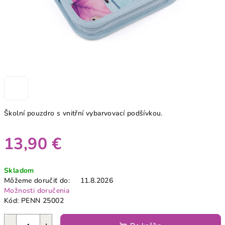
Školní pouzdro s vnitřní vybarvovací podšívkou.
13,90 €
Jednotková
Skladom
cena:
Môžeme doručiť do:
11.8.2026
Možnosti doručenia
Kód:
PENN 25002