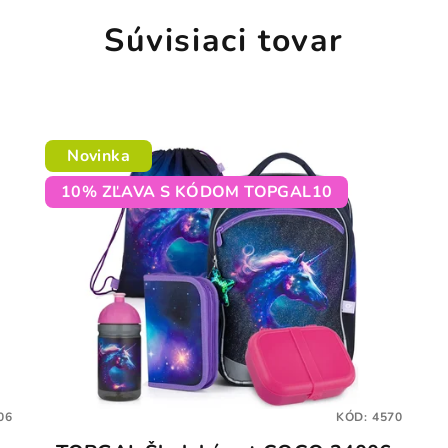
Súvisiaci tovar
Novinka
10% ZĽAVA S KÓDOM TOPGAL10
06
KÓD:
4570