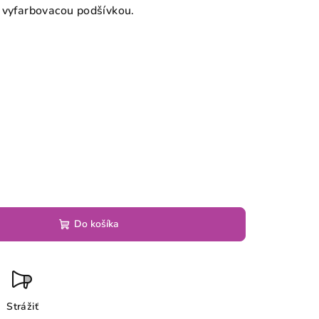
 vyfarbovacou podšívkou.
6
Do košíka
Strážiť