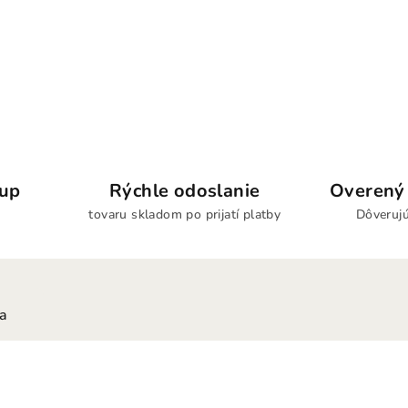
kup
Rýchle odoslanie
Overený 
tovaru skladom po prijatí platby
Dôverujú
ia