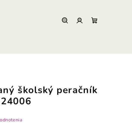
Hľadať
Prihlásenie
Nákupný
košík
aný školský peračník
 24006
hodnotenia