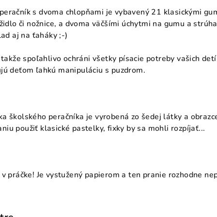
eračník s dvoma chlopňami je vybavený 21 klasickými gumo
židlo či nožnice, a dvoma väčšími úchytmi na gumu a strúha
ad aj na ťaháky ;-)
 takže spoľahlivo ochráni všetky písacie potreby vašich detí
ujú deťom ľahkú manipuláciu s puzdrom.
a školského peračníka je vyrobená zo šedej látky a obrazce
u použiť klasické pastelky, fixky by sa mohli rozpíjať...
 v práčke! Je vystužený papierom a ten pranie rozhodne nep