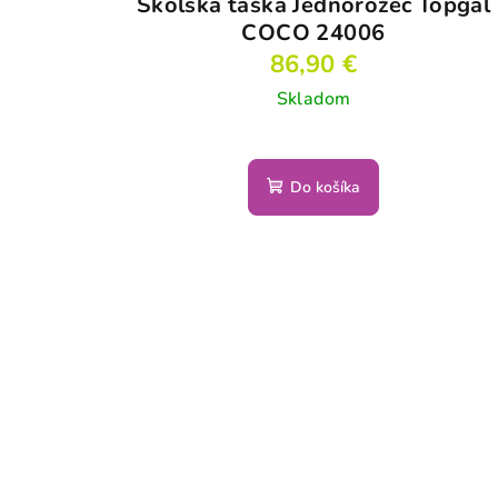
Školská taška Jednorožec Topgal
COCO 24006
86,90 €
Skladom
Do košíka