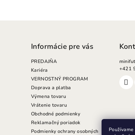
Z
á
Informácie pre vás
Kont
p
ä
PREDAJŇA
minifu
t
+421 
Kariéra
VERNOSTNÝ PROGRAM
i
Doprava a platba
e
Výmena tovaru
Vrátenie tovaru
Obchodné podmienky
Reklamačný poriadok
Používame 
Podmienky ochrany osobných