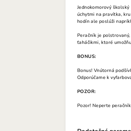
Jednokomorový školský p
úchytmi na pravítka, kru
hodín ale poslúži napríkl
Peračník je polstrovaný,
ťaháčikmi, ktoré umožň
BONUS:
Bonus! Vnútorná podšívk
Odporúčame k vyfarbovani
POZOR:
Pozor! Neperte peračník