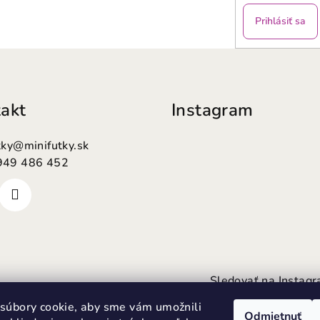
Prihlásiť sa
akt
Instagram
tky
@
minifutky.sk
949 486 452
Sledovať na Instag
súbory cookie, aby sme vám umožnili
Odmietnuť