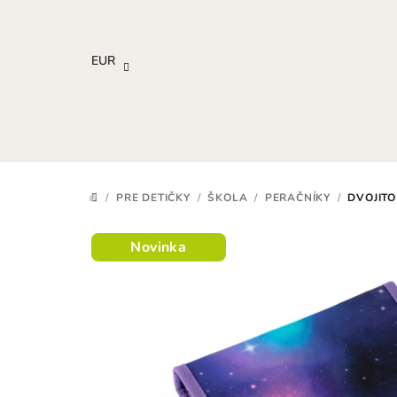
Prejsť
na
obsah
EUR
/
PRE DETIČKY
/
ŠKOLA
/
PERAČNÍKY
/
DVOJITO
DOMOV
Novinka