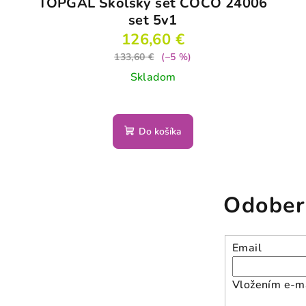
TOPGAL Školský set COCO 24006
set 5v1
126,60 €
133,60 €
(–5 %)
Skladom
Do košíka
Odober
Email
Vložením e-ma