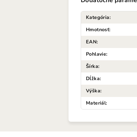
Dodatočné parame
Kategória
:
Hmotnosť
:
EAN
:
Pohlavie
:
Šírka
:
Dĺžka
:
Výška
:
Materiál
: