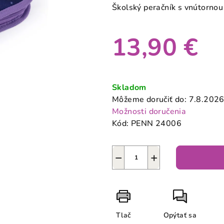
produktu
Školský peračník s vnútornou
je
0,0
13,90 €
z
5
hviezdičiek.
Jednotková
cena:
Skladom
Môžeme doručiť do:
7.8.202
Možnosti doručenia
Kód:
PENN 24006
−
+
Tlač
Opýtať sa