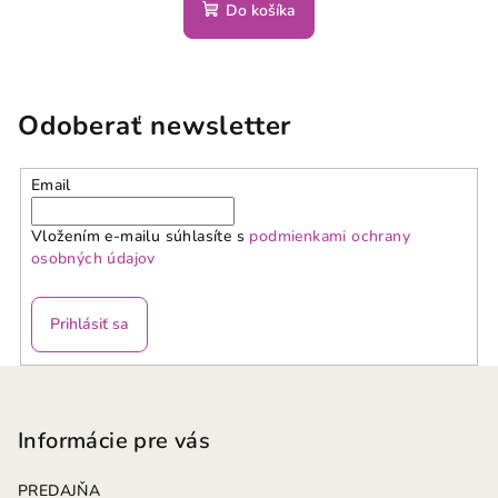
Do košíka
Odoberať newsletter
Email
Vložením e-mailu súhlasíte s
podmienkami ochrany
osobných údajov
Prihlásiť sa
Z
á
p
Informácie pre vás
ä
PREDAJŇA