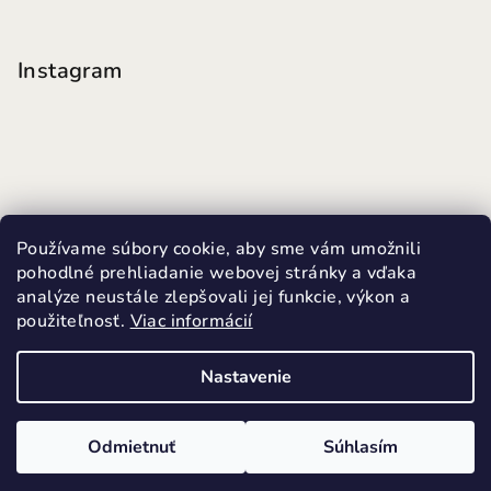
Instagram
Používame súbory cookie, aby sme vám umožnili
pohodlné prehliadanie webovej stránky a vďaka
analýze neustále zlepšovali jej funkcie, výkon a
použiteľnosť.
Viac informácií
Sledovať na Instagrame
Nastavenie
Copyright 2026
MINI FUTKY
. Všetky práva vyhradené.
Upraviť nastavenie cookies
Odmietnuť
Súhlasím
Vytvoril Shoptet