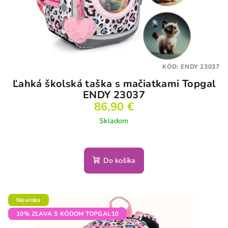
KÓD:
ENDY 23037
Ľahká školská taška s mačiatkami Topgal
ENDY 23037
86,90 €
Skladom
Priemerné
hodnotenie
produktu
Do košíka
je
5,0
z
5
Novinka
hviezdičiek.
10% ZĽAVA S KÓDOM TOPGAL10