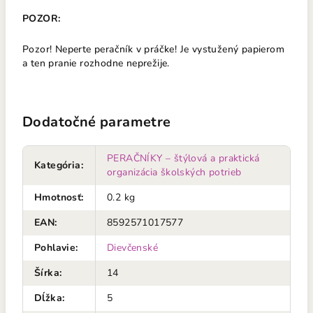
POZOR:
Pozor! Neperte peračník v práčke! Je vystužený papierom
a ten pranie rozhodne neprežije.
Dodatočné parametre
PERAČNÍKY – štýlová a praktická
Kategória
:
organizácia školských potrieb
Hmotnosť
:
0.2 kg
EAN
:
8592571017577
Pohlavie
:
Dievčenské
Šírka
:
14
Dĺžka
:
5