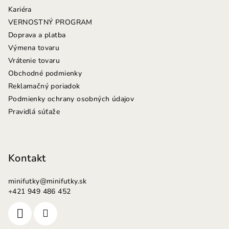
t
Kariéra
i
VERNOSTNÝ PROGRAM
e
Doprava a platba
Výmena tovaru
Vrátenie tovaru
Obchodné podmienky
Reklamačný poriadok
Podmienky ochrany osobných údajov
Pravidlá súťaže
Kontakt
minifutky
@
minifutky.sk
+421 949 486 452