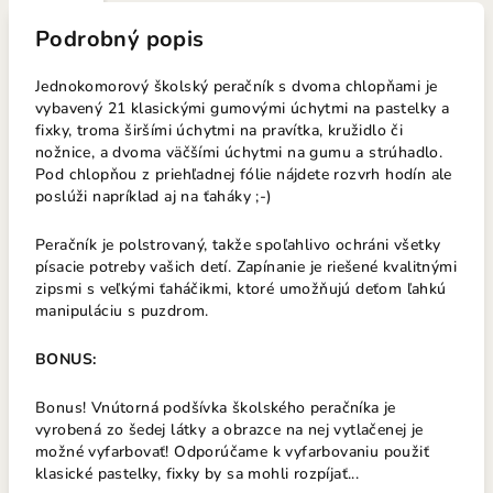
Podrobný popis
Jednokomorový školský peračník s dvoma chlopňami je
vybavený 21 klasickými gumovými úchytmi na pastelky a
fixky, troma širšími úchytmi na pravítka, kružidlo či
nožnice, a dvoma väčšími úchytmi na gumu a strúhadlo.
Pod chlopňou z priehľadnej fólie nájdete rozvrh hodín ale
poslúži napríklad aj na ťaháky ;-)
Peračník je polstrovaný, takže spoľahlivo ochráni všetky
písacie potreby vašich detí. Zapínanie je riešené kvalitnými
zipsmi s veľkými ťaháčikmi, ktoré umožňujú deťom ľahkú
manipuláciu s puzdrom.
BONUS:
Bonus! Vnútorná podšívka školského peračníka je
vyrobená zo šedej látky a obrazce na nej vytlačenej je
možné vyfarbovať! Odporúčame k vyfarbovaniu použiť
klasické pastelky, fixky by sa mohli rozpíjať...