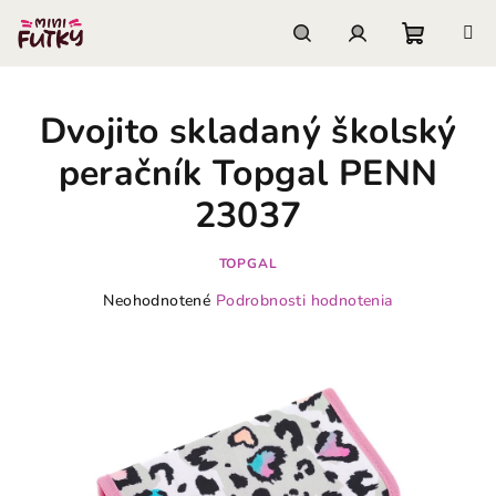
Prejsť
na
obsah
Nákupn
Hľadať
Prihlásenie
Dvojito skladaný školský
košík
peračník Topgal PENN
23037
TOPGAL
Priemerné
Neohodnotené
Podrobnosti hodnotenia
hodnotenie
produktu
je
0,0
z
5
hviezdičiek.